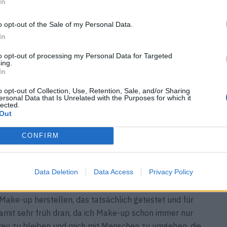
In
o opt-out of the Sale of my Personal Data.
In
ics zu gründen, und was war deine ursprüngliche
to opt-out of processing my Personal Data for Targeted
ing.
In
chaffen, für alle, die nicht der „Norm” entsprachen, und
o opt-out of Collection, Use, Retention, Sale, and/or Sharing
 Ausdruck ihrer Persönlichkeit nutzen wollten. Ich hatte
ersonal Data that Is Unrelated with the Purposes for which it
stirnig waren und sich nur um Regeln drehten. Meine
lected.
Out
irieren, sich selbst zu sein und beim Thema Make-up
st bis heute geblieben
CONFIRM
ickelt sich ständig weiter. Was zeichnet LH Cosmetics
so wettbewerbsintensiven Umfeld treu?
Data Deletion
Data Access
Privacy Policy
Make-up herstellen, das tatsächlich getestet und für
amit sehr früh dran, da ich Make-up schon immer nur
t treu zu bleiben und mich mit Menschen zu umgeben, die