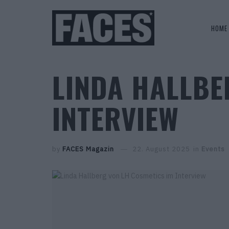
HOME
LINDA HALLBE
INTERVIEW
by
FACES Magazin
22. August 2025
in
Events