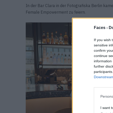
In der Bar Clara in der Fotografiska Berlin k
Female Empowerment zu feiern.
Faces -
Do
If you wish 
sensitive in
confirm you
continue se
information 
further disc
participants
Downstream 
Persona
I want t