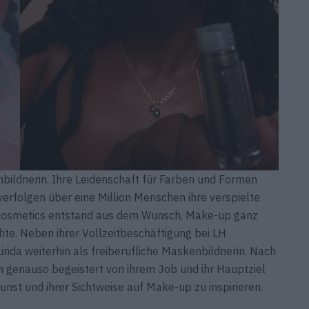
enbildnerin. Ihre Leidenschaft für Farben und Formen
 verfolgen über eine Million Menschen ihre verspielte
H Cosmetics entstand aus dem Wunsch, Make-up ganz
e. Neben ihrer Vollzeitbeschäftigung bei LH
inda weiterhin als freiberufliche Maskenbildnerin. Nach
ch genauso begeistert von ihrem Job und ihr Hauptziel
Kunst und ihrer Sichtweise auf Make-up zu inspirieren.