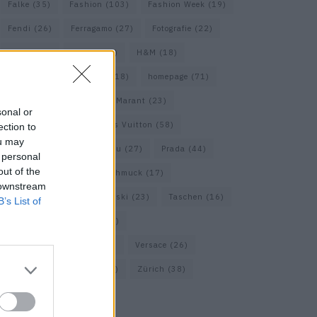
Falke
(35)
Fashion
(103)
Fashion Week
(19)
Fendi
(26)
Ferragamo
(27)
Fotografie
(22)
Gucci
(69)
Guess
(17)
H&M
(18)
Hermes
(20)
Hermès
(18)
homepage
(71)
Interview
(82)
Isabel Marant
(23)
sonal or
Jimmy Choo
(20)
Louis Vuitton
(58)
ection to
ou may
Max Mara
(30)
Miu Miu
(27)
Prada
(44)
 personal
out of the
Saint Laurent
(30)
Schmuck
(17)
 downstream
Sportmax
(22)
Swarovski
(23)
Taschen
(16)
B’s List of
Travel
(23)
Uhren
(33)
Vacheron Constantin
(16)
Versace
(26)
Wolford
(20)
Zara
(18)
Zürich
(38)