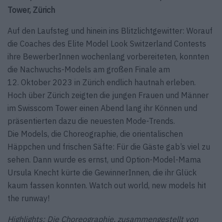
Tower, Zürich
Auf den Laufsteg und hinein ins Blitzlicht­gewitter: Worauf
die Coaches des Elite Model Look Switzerland Contests
ihre BewerberInnen wochenlang vorbereiteten, konnten
die Nachwuchs-Models am großen Finale am
12. Oktober 2023 in Zürich endlich hautnah erleben.
Hoch über Zürich zeigten die jungen Frauen und Männer
im Swisscom Tower einen Abend lang ihr Können und
präsentierten dazu die neuesten Mode-Trends.
Die Models, die Choreo­graphie, die orientalischen
Häppchen und frischen Säfte: Für die Gäste gab’s viel zu
sehen. Dann wurde es ernst, und Option-Model-Mama
Ursula Knecht kürte die GewinnerInnen, die ihr Glück
kaum fassen konnten. Watch out world, new models hit
the runway!
Highlights: Die Choreo­graphie, zusammen­gestellt von