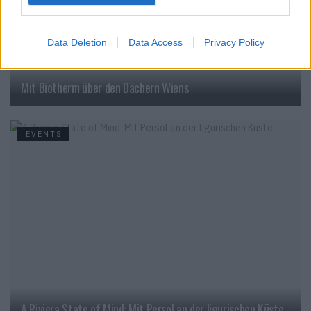
Data Deletion
Data Access
Privacy Policy
Mit Biotherm über den Dächern Wiens
EVENTS
A Riviera State of Mind: Mit Persol an der ligurischen Küste