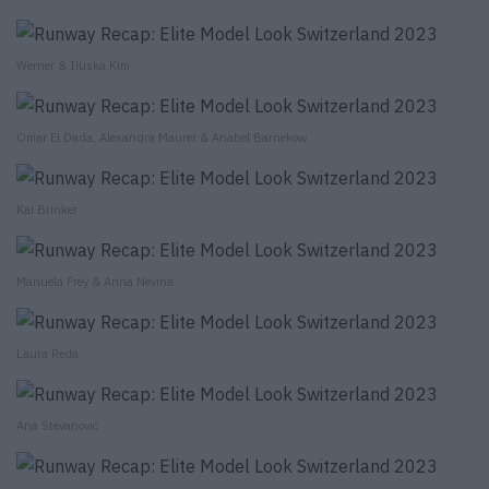
Werner & Iluska Kim
Omar El Dada, Alexandra Maurer & Anabel Barnekow
Kai Brinker
Manuela Frey & Anna Nevina
Laura Reda
Ana Stevanovic