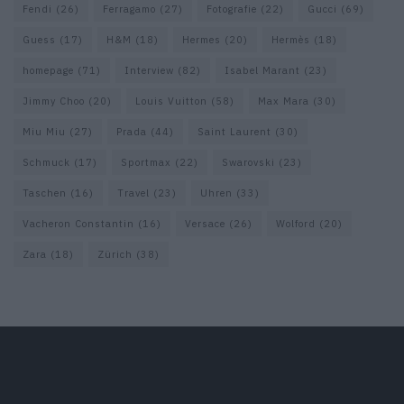
Fendi
(26)
Ferragamo
(27)
Fotografie
(22)
Gucci
(69)
Guess
(17)
H&M
(18)
Hermes
(20)
Hermès
(18)
homepage
(71)
Interview
(82)
Isabel Marant
(23)
Jimmy Choo
(20)
Louis Vuitton
(58)
Max Mara
(30)
Miu Miu
(27)
Prada
(44)
Saint Laurent
(30)
Schmuck
(17)
Sportmax
(22)
Swarovski
(23)
Taschen
(16)
Travel
(23)
Uhren
(33)
Vacheron Constantin
(16)
Versace
(26)
Wolford
(20)
Zara
(18)
Zürich
(38)