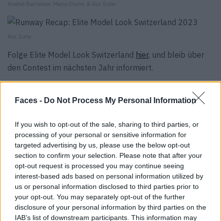
Anabel Barnekow, Marco Durrer & Alix Suter
Alix Suter
Folge Elite Model Look Switzerland
hier
, und bleib über
den Contest im nächsten Jahr informiert.
Du willst dich selbst als Model auf dem Laufsteg
Faces -
Do Not Process My Personal Information
versuchen?
Hier
zeigen wir dir, wie es geht.
Teaserfoto & Fotos: © Bryan Schaffner, Maximilian von
If you wish to opt-out of the sale, sharing to third parties, or
Baussnern
processing of your personal or sensitive information for
targeted advertising by us, please use the below opt-out
section to confirm your selection. Please note that after your
Tags:
Elite Model Look
opt-out request is processed you may continue seeing
interest-based ads based on personal information utilized by
VERWANDTE ARTIKEL
us or personal information disclosed to third parties prior to
your opt-out. You may separately opt-out of the further
disclosure of your personal information by third parties on the
IAB’s list of downstream participants. This information may