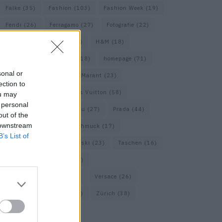
Falke
(35)
Fashion
(103)
Fashion Week
(19)
Fendi
(26)
Ferragamo
(27)
Fotografie
(22)
Gucci
(69)
Guess
(17)
H&M
(18)
Hermes
(20)
Hermès
(18)
homepage
(71)
sonal or
Interview
(82)
Isabel Marant
(23)
ection to
Jimmy Choo
(20)
Louis Vuitton
(58)
ou may
 personal
Max Mara
(30)
Miu Miu
(27)
Prada
(44)
out of the
 downstream
Saint Laurent
(30)
Schmuck
(17)
B’s List of
Sportmax
(22)
Swarovski
(23)
Taschen
(16)
Travel
(23)
Uhren
(33)
Vacheron Constantin
(16)
Versace
(26)
Wolford
(20)
Zara
(18)
Zürich
(38)