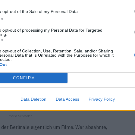
o opt-out of the Sale of my Personal Data.
Katharina Stark
In
to opt-out of processing my Personal Data for Targeted
ing.
Tilda Swinton
In
o opt-out of Collection, Use, Retention, Sale, and/or Sharing
ersonal Data that Is Unrelated with the Purposes for which it
lected.
Out
Langston Uibel
CONFIRM
Vicky Krieps & Emma Mackey
Data Deletion
Data Access
Privacy Policy
Maria Schrader
der Berlinale eigentlich um Filme. Wer absahnte,