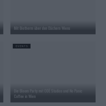
Mit Biotherm über den Dächern Wiens
EVENTS
Die Bloom Party mit ODË Studios und No Panic
Coffee in Wien