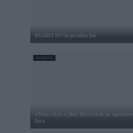
BVLGARI X YVY: Ein perfektes Duo
EVENTS
A Riviera State of Mind: Mit Persol an der ligurischen
Küste