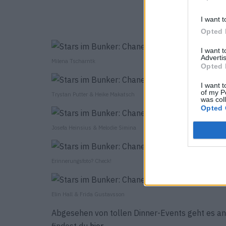
I want t
Opted 
I want 
Advertis
Milena Tscharntk
Opted 
I want t
of my P
Trystan Putter & Heike Makatsch
was col
Opted 
Josefa Heinsius & Melodie Simina
Erinnerungsfoto? Check!
Elin Hall & Frida Gustavsson
Abgesehen von tollen Dinner-Events geht es an 