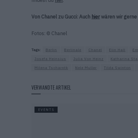
findest du
hier
.
Von Chanel zu Gucci: Auch
hier
wären wir gerne
Fotos: © Chanel
Tags:
Berlin
Berlinale
Chanel
Elin Hall
Em
Josefa Heinsius
Julia Von Heinz
Katharina Sta
Milena Tscharntk
Nele Muller
Tilda Swinton
VERWANDTE ARTIKEL
EVENTS