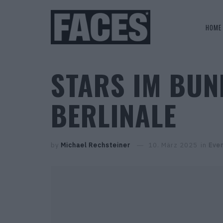
HOME
STARS IM BUN
BERLINALE
by
Michael Rechsteiner
10. März 2025
in
Eve