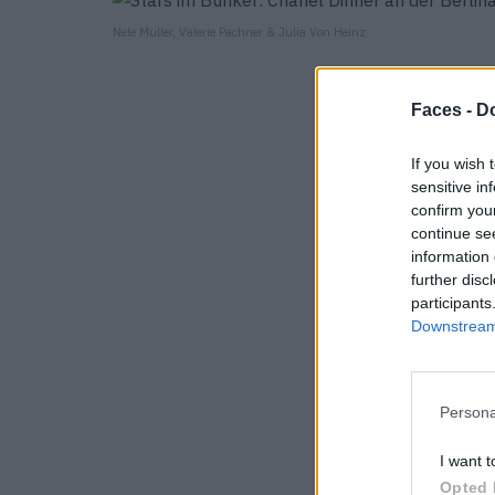
Nele Muller, Valerie Pachner & Julia Von Heinz
Faces -
Do
If you wish 
sensitive in
confirm you
continue se
information 
further disc
participants
Downstream 
Persona
I want t
Opted 