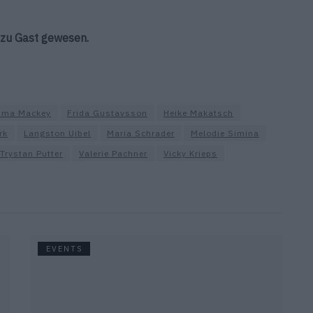
 zu Gast gewesen.
ma Mackey
Frida Gustavsson
Heike Makatsch
rk
Langston Uibel
Maria Schrader
Melodie Simina
Trystan Putter
Valerie Pachner
Vicky Krieps
EVENTS