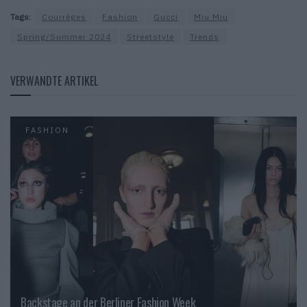
Tags:
Courrèges
Fashion
Gucci
Miu Miu
Spring/Summer 2024
Streetstyle
Trends
VERWANDTE ARTIKEL
FASHION
Backstage an der Berliner Fashion Week