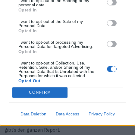
I want to opt-out of the Sharing of my
festigte seinen Status als Must-Have Trendteil für den
personal data.
Opted In
Übergang von Winter zu Frühling
I want to opt-out of the Sale of my
Personal Data.
Opted In
I want to opt-out of processing my
Personal Data for Targeted Advertising.
Opted In
I want to opt-out of Collection, Use,
Retention, Sale, and/or Sharing of my
Personal Data that Is Unrelated with the
Purposes for which it was collected.
Opted Out
CONFIRM
Teaser & Fotos: © Launchmetrics Spotlight
SM
Data Deletion
Data Access
Privacy Policy
Was wir im Sommer 2024 tragen? Wir sagen es dir.
Hier
gibt’s den ganzen Report.