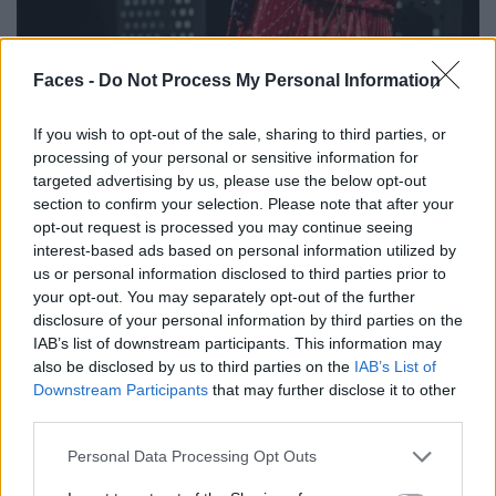
Faces -
Do Not Process My Personal Information
If you wish to opt-out of the sale, sharing to third parties, or
processing of your personal or sensitive information for
targeted advertising by us, please use the below opt-out
section to confirm your selection. Please note that after your
opt-out request is processed you may continue seeing
interest-based ads based on personal information utilized by
us or personal information disclosed to third parties prior to
your opt-out. You may separately opt-out of the further
disclosure of your personal information by third parties on the
IAB’s list of downstream participants. This information may
6. Gucci Jackie Notte Mini Tasche:
also be disclosed by us to third parties on the
IAB’s List of
Downstream Participants
that may further disclose it to other
Runde deinen Look mit der
Gucci Jackie Notte Mini Bag
in
third parties.
sattem Burgunder ab, einer überraschenden, aber
trendigen Wahl für den Frühling. Dieses auffällige
Personal Data Processing Opt Outs
Accessoire stahl während der Fashion Week die Show und