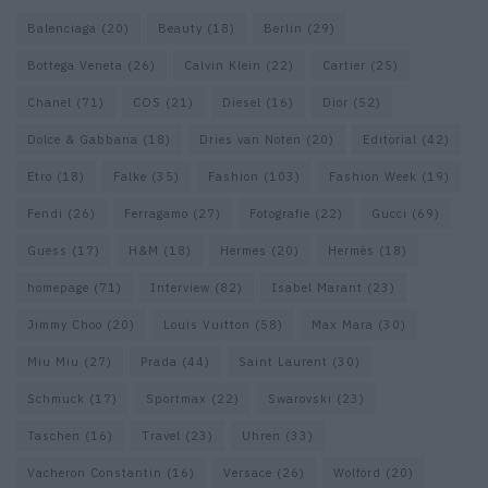
Balenciaga
(20)
Beauty
(18)
Berlin
(29)
Bottega Veneta
(26)
Calvin Klein
(22)
Cartier
(25)
Chanel
(71)
COS
(21)
Diesel
(16)
Dior
(52)
Dolce & Gabbana
(18)
Dries van Noten
(20)
Editorial
(42)
Etro
(18)
Falke
(35)
Fashion
(103)
Fashion Week
(19)
Fendi
(26)
Ferragamo
(27)
Fotografie
(22)
Gucci
(69)
Guess
(17)
H&M
(18)
Hermes
(20)
Hermès
(18)
homepage
(71)
Interview
(82)
Isabel Marant
(23)
Jimmy Choo
(20)
Louis Vuitton
(58)
Max Mara
(30)
Miu Miu
(27)
Prada
(44)
Saint Laurent
(30)
Schmuck
(17)
Sportmax
(22)
Swarovski
(23)
Taschen
(16)
Travel
(23)
Uhren
(33)
Vacheron Constantin
(16)
Versace
(26)
Wolford
(20)