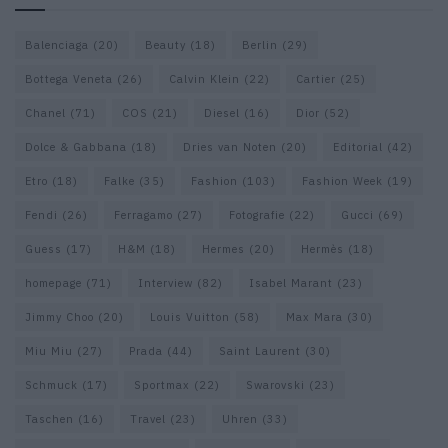
Balenciaga
(20)
Beauty
(18)
Berlin
(29)
Bottega Veneta
(26)
Calvin Klein
(22)
Cartier
(25)
Chanel
(71)
COS
(21)
Diesel
(16)
Dior
(52)
Dolce & Gabbana
(18)
Dries van Noten
(20)
Editorial
(42)
Etro
(18)
Falke
(35)
Fashion
(103)
Fashion Week
(19)
Fendi
(26)
Ferragamo
(27)
Fotografie
(22)
Gucci
(69)
Guess
(17)
H&M
(18)
Hermes
(20)
Hermès
(18)
homepage
(71)
Interview
(82)
Isabel Marant
(23)
Jimmy Choo
(20)
Louis Vuitton
(58)
Max Mara
(30)
Miu Miu
(27)
Prada
(44)
Saint Laurent
(30)
Schmuck
(17)
Sportmax
(22)
Swarovski
(23)
Taschen
(16)
Travel
(23)
Uhren
(33)