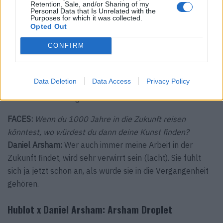
Retention, Sale, and/or Sharing of my
Personal Data that Is Unrelated with the
verstehen. Meine Arbeit wird in Zukunft die gleiche
Purposes for which it was collected.
Wirkung haben.
Opted Out
FACES:
Welche Voraussetzungen muss ein Kunstwerk
CONFIRM
erfüllen, um zeitlos zu werden?
Daniel Arsham:
Das großartige an zeitlosen Kunstwerken
Data Deletion
Data Access
Privacy Policy
ist ja, dass dies niemals die Absicht war. Zeitlosigkeit
muss durch Zufall geschehen.
FACES:
Wenn du 1000 Jahre in die Zukunft reisen
könntest, wo würdest du dann deine Kunst finden?
Daniel Arsham:
Wer auch immer meine Arbeit in der
Zukunft findet, wird sehr verwirrt sein (lacht). Sie fühlt
sich ja jetzt schon an, als würde sie in die Vergangenheit
gehören.
Hublot x Daniel Arsham: Arsham Droplet