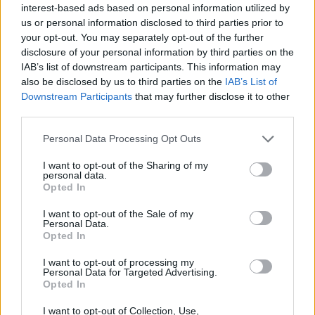
interest-based ads based on personal information utilized by
us or personal information disclosed to third parties prior to
your opt-out. You may separately opt-out of the further
disclosure of your personal information by third parties on the
Vom Schwarz-Weiß Entwurf zum türkisen Wassertropfen: Daniel Arsham hatte von
IAB’s list of downstream participants. This information may
Anfang an eine klare Vision.
also be disclosed by us to third parties on the
IAB’s List of
Downstream Participants
that may further disclose it to other
FACES:
Wie stehst du zu Künstlicher Intelligenz?
third parties.
Daniel Arsham:
KI ist einfach nur ein weiteres Werkzeug.
Photoshop und 3D-Druck habe ich bisher auch in meinen
Personal Data Processing Opt Outs
Arbeiten verwendet. So wird auch KI Teil unserer
I want to opt-out of the Sharing of my
Arbeitsweise werden.
personal data.
Opted In
FACES:
Wie wünscht du dir, dass die Menschen deine
I want to opt-out of the Sale of my
Kunstwerke im Laufe der Zeit wahrnehmen?
Personal Data.
Opted In
Daniel Arsham:
Als KünstlerIn kann man nur mit seiner
eigenen Zeit arbeiten. Wenn wir ein Gemälde aus der
I want to opt-out of processing my
Personal Data for Targeted Advertising.
Renaissance anschauen, dann ist dies voller
Opted In
Bezugnahmen auf die kulturellen Normen dieser Zeit –
I want to opt-out of Collection, Use,
viele davon sind unmöglich für uns zu erkennen und zu