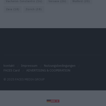
Vacheron Constantin
(16)
Versace
(26)
Wolford
(20)
Zara
(18)
Zürich
(38)
kontakt
Impressum
Nutzungsbedingungen
FACES Card
ADVERTISING & COOPERATION
© 2025 FACES MEDIA GROUP