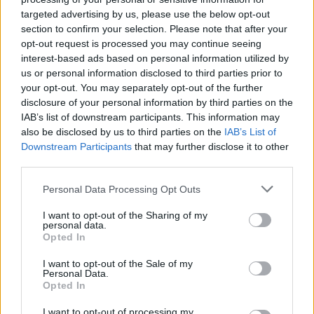
habe ich enge Beziehungen zu PrivatarchivarInnen
targeted advertising by us, please use the below opt-out
section to confirm your selection. Please note that after your
aufgebaut: Heute melden sich SammlerInnen von
opt-out request is processed you may continue seeing
Amerika bis Asien bei mir, wenn sie etwas verkaufen
interest-based ads based on personal information utilized by
möchten.
us or personal information disclosed to third parties prior to
your opt-out. You may separately opt-out of the further
disclosure of your personal information by third parties on the
IAB’s list of downstream participants. This information may
also be disclosed by us to third parties on the
IAB’s List of
Downstream Participants
that may further disclose it to other
third parties.
Personal Data Processing Opt Outs
I want to opt-out of the Sharing of my
personal data.
Opted In
I want to opt-out of the Sale of my
Personal Data.
Opted In
I want to opt-out of processing my