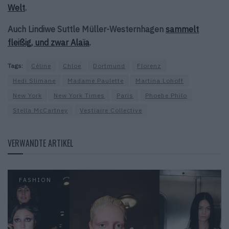
Welt
.
Auch Lindiwe Suttle Müller-Westernhagen
sammelt
fleißig, und zwar Alaïa
.
Tags:
Céline
Chloe
Dortmund
Florenz
Hedi Slimane
Madame Paulette
Martina Lohoff
New York
New York Times
Paris
Phoebe Philo
Stella McCartney
Vestiaire Collective
VERWANDTE ARTIKEL
FASHION