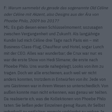
F:
Warum sammelst du gerade das sogenannte Old Céline
oder Céline mit Akzent, also Designs aus der Ära von
Phoebe Philo, 2009 bis 2017?
ML: Es gab diesen einen Schlüsselmoment; sozusagen
zwischen Vergangenheit und Zukunft. Als langjährige
Kundin lud mich Céline drei Tage nach Paris ein – mit
Business-Class-Flug, Chauffeur und Hotel, sogar Lunch
mit der CEO. Alles war wunderbar; die Crux war nur: es
war die erste Show von Hedi Slimane; die erste nach
Phoebe Philo. Uns wurde nahegelegt, Looks von ihm zu
tragen. Doch wir alle erschienen, auch weil wir nicht
anders konnten, trotzdem in Entwürfen von ihr. Jede von
uns Gästinnen war in ihrem Wesen so unterschiedlich. Von
außen konnte man nicht erkennen, was genau wir teilten.
Da realisierte ich, was die Kollektionen von Phoebe Philo
taten: Sie ließen jeder Einzelnen genug Raum, ihr Selbst
individuell zu entfalten; niemals verkleidet zu wirken. In