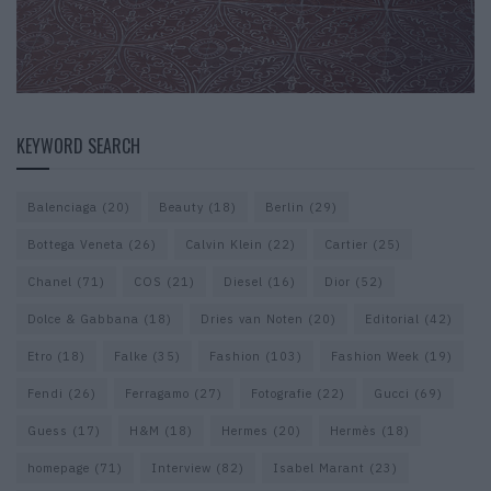
KEYWORD SEARCH
Balenciaga
(20)
Beauty
(18)
Berlin
(29)
Bottega Veneta
(26)
Calvin Klein
(22)
Cartier
(25)
Chanel
(71)
COS
(21)
Diesel
(16)
Dior
(52)
Dolce & Gabbana
(18)
Dries van Noten
(20)
Editorial
(42)
Etro
(18)
Falke
(35)
Fashion
(103)
Fashion Week
(19)
Fendi
(26)
Ferragamo
(27)
Fotografie
(22)
Gucci
(69)
Guess
(17)
H&M
(18)
Hermes
(20)
Hermès
(18)
homepage
(71)
Interview
(82)
Isabel Marant
(23)