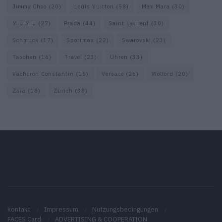
Jimmy Choo
(20)
Louis Vuitton
(58)
Max Mara
(30)
Miu Miu
(27)
Prada
(44)
Saint Laurent
(30)
Schmuck
(17)
Sportmax
(22)
Swarovski
(23)
Taschen
(16)
Travel
(23)
Uhren
(33)
Vacheron Constantin
(16)
Versace
(26)
Wolford
(20)
Zara
(18)
Zürich
(38)
kontakt
Impressum
Nutzungsbedingungen
FACES Card
ADVERTISING & COOPERATION