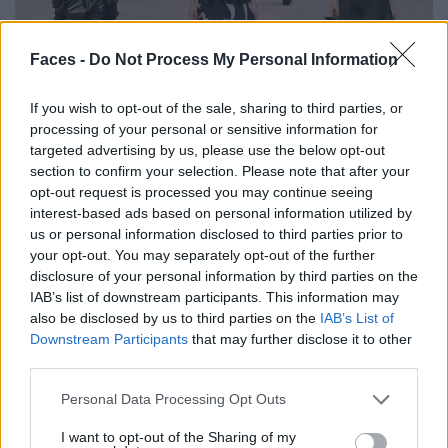
Faces -
Do Not Process My Personal Information
If you wish to opt-out of the sale, sharing to third parties, or
processing of your personal or sensitive information for
targeted advertising by us, please use the below opt-out
section to confirm your selection. Please note that after your
„
Accessories are what makes or marks a woman.
“
–
opt-out request is processed you may continue seeing
Gabrielle Chanel
interest-based ads based on personal information utilized by
us or personal information disclosed to third parties prior to
Coco Chanel’s Liebe zu Perlen und auffälligen
your opt-out. You may separately opt-out of the further
Accessoires ist tief in der DNA der Marke verwurzelt. Sie
disclosure of your personal information by third parties on the
IAB’s list of downstream participants. This information may
glaubte daran, dass das richtige Accessoire ein ganzes
also be disclosed by us to third parties on the
IAB’s List of
Outfit verwandeln kann. Die Herbst/Winter 2025/26
Downstream Participants
that may further disclose it to other
Kollektion setzt genau dort an – mit ausdrucksstarkem
third parties.
Schmuck, exquisiten Schuhen und zeitlosen Handtaschen.
Personal Data Processing Opt Outs
I want to opt-out of the Sharing of my