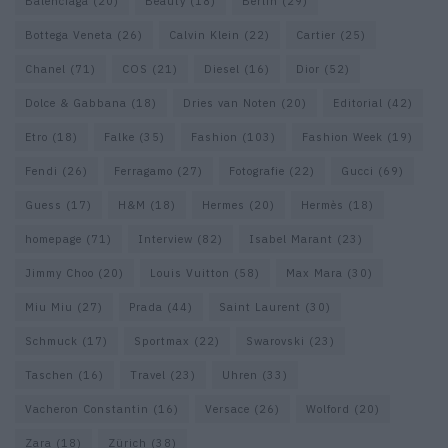
Balenciaga
(20)
Beauty
(18)
Berlin
(29)
Bottega Veneta
(26)
Calvin Klein
(22)
Cartier
(25)
Chanel
(71)
COS
(21)
Diesel
(16)
Dior
(52)
Dolce & Gabbana
(18)
Dries van Noten
(20)
Editorial
(42)
Etro
(18)
Falke
(35)
Fashion
(103)
Fashion Week
(19)
Fendi
(26)
Ferragamo
(27)
Fotografie
(22)
Gucci
(69)
Guess
(17)
H&M
(18)
Hermes
(20)
Hermès
(18)
homepage
(71)
Interview
(82)
Isabel Marant
(23)
Jimmy Choo
(20)
Louis Vuitton
(58)
Max Mara
(30)
Miu Miu
(27)
Prada
(44)
Saint Laurent
(30)
Schmuck
(17)
Sportmax
(22)
Swarovski
(23)
Taschen
(16)
Travel
(23)
Uhren
(33)
Vacheron Constantin
(16)
Versace
(26)
Wolford
(20)
Zara
(18)
Zürich
(38)