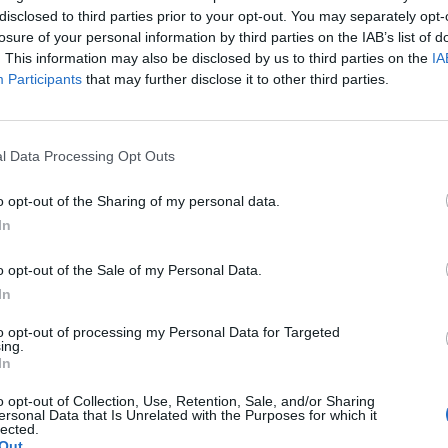
o und nimmt einen Kredit in Wert von 200’000 DM auf, um
disclosed to third parties prior to your opt-out. You may separately opt-
Heidi oder Heidemarie Sander? Klingt viel zu süss und
losure of your personal information by third parties on the IAB’s list of
amen Jil Sander ist schnell klar: Hier geht es um
. This information may also be disclosed by us to third parties on the
IA
Participants
that may further disclose it to other third parties.
d eleganter Mode, hergestellt aus hochwertigen und
s einzige Problem ist der richtige Zeitpunkt: schlicht
elt zeigt eher pompöse Kleider und schrille Muster…
l Data Processing Opt Outs
em zu viel. Nachdem sie 1979 gemeinsam mit der
o opt-out of the Sharing of my personal data.
en lanciert, präsentiert sie ihre puristische sowie
In
 Modenschauen und trifft dort auf überwiegend
t von Jil Sander als Marke beginnt!
o opt-out of the Sale of my Personal Data.
altend, aber trotzdem nicht gerne allein. Sobald sie mit
In
ch wohl. Sie ist kontrollbesessen und verbringt Tage
to opt-out of processing my Personal Data for Targeted
il muss aus Italien nach Hamburg gebracht und von Jil
ing.
In
en verbringt sie ihr Dasein im Hamburger Stadtteil
ihrer Lebenspartnerin Angelica „Dickie“ Mommsen nach
o opt-out of Collection, Use, Retention, Sale, and/or Sharing
ersonal Data that Is Unrelated with the Purposes for which it
sign an der Universität für angewandte Kunst in Wien.
lected.
Out