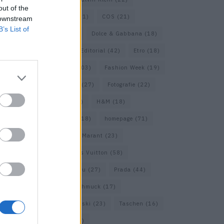
out of the
Cartier
(25)
Chanel
(71)
COS
(21)
 downstream
B’s List of
Diesel
(16)
Dior
(52)
Dolce & Gabbana
(18)
Dries van Noten
(20)
Editorial
(42)
Etro
(18)
Falke
(35)
Fashion
(103)
Fashion Week
(19)
Fendi
(26)
Ferragamo
(27)
Fotografie
(22)
Gucci
(69)
Guess
(17)
H&M
(18)
Hermes
(20)
Hermès
(18)
homepage
(71)
Interview
(82)
Isabel Marant
(23)
Jimmy Choo
(20)
Louis Vuitton
(58)
Max Mara
(30)
Miu Miu
(27)
Prada
(44)
Saint Laurent
(30)
Schmuck
(17)
Sportmax
(22)
Swarovski
(23)
Taschen
(16)
Travel
(23)
Uhren
(33)