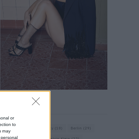
KEYWORD SEARCH
sonal or
ection to
Balenciaga
(20)
Beauty
(18)
Berlin
(29)
ou may
 personal
Bottega Veneta
(26)
Calvin Klein
(22)