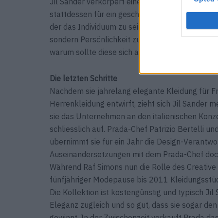
Jil Sander verkörpert eine Philosophie, die da
stattdessen für ein geschlechterneutrales, stark
der das Individuum zu seinen Stärken findet“. Es
sondern Persönlichkeit zu zeigen und sich als 
warum sollte diese sich also kostümieren und 
Die letzten Schritte
Nachdem sie jahrelang elegante Kleidung für F
Herrenkleidung entwirft, zieht sich Jil Sander
sie das Unternehmen an den italienischen Konz
schliesslich auf. Prada-Chef Patrizio Bertelli u
übernimmt sie für ein Jahr die Design-Verantw
Auseinandersetzungen mit dem Prada-Chef doch
Während Raf Simons nun die Rolle des Creative D
fünfjähriger Modepause bis 2011 Kleidungsstück
Die Kollektion ist kostengünstig und typisch J
Eleganz zugleich und so gut, dass sie sogar den
gewinnt. In der Zwischenzeit verkauft Prada da