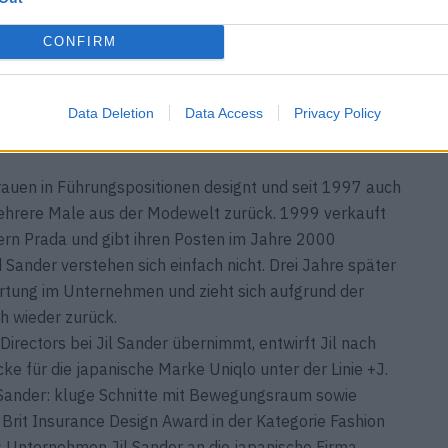
s Klischee der perfekten 60er-Jahre-Frau beendet und
es Träger-Bild steht: „Modern ist für mich eine Mode, in
CONFIRM
 geht nicht darum, sich wie ein Mann zu kleiden,
Frau auch im eleganten Kleid durchsetzen zu können –
verbiegen?
Data Deletion
Data Access
Privacy Policy
rauen in Führungspositionen designt und seit 1997 auch
 mehrere Male aus der Modewelt zurück. 1999 verkauft
ern Prada und gibt ihren Posten im Jahre 2000
nd Sander verstehen sich einfach nicht. Drei Jahre später
ortung im Unternehmen und zieht sich aufgrund der
 wieder zurück.
irectors bei Jil Sander übernimmt, entwirft Jil nach
e für die japanische Marke Uniqlo unter der Linie +J.
il Sander: kluge Schnitte mit Bewegungsraum sowie
 Brit Insurance Design Award in der Kategorie Fashion
s Unternehmen Jil Sander an die japanische Firma