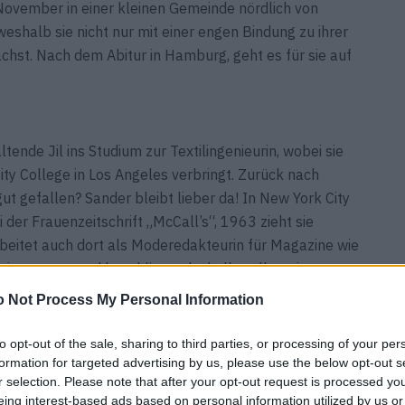
November in einer kleinen Gemeinde nördlich von
weshalb sie nicht nur mit einer engen Bindung zu ihrer
ächst. Nach dem Abitur in Hamburg, geht es für sie auf
…
ende Jil ins Studium zur Textilingenieurin, wobei sie
ty College in Los Angeles verbringt. Zurück nach
ut gefallen? Sander bleibt lieber da! In New York City
i der Frauenzeitschrift „McCall’s“, 1963 zieht sie
beitet auch dort als Moderedakteurin für Magazine wie
nie trennen und beschliesst deshalb, selbst ein
n der Modewelt zu sorgen: „Es gibt von allem zu viel.
 Not Process My Personal Information
dliche Modernität. Entscheidend bei der Mode ist, ob
to opt-out of the sale, sharing to third parties, or processing of your per
formation for targeted advertising by us, please use the below opt-out s
r selection. Please note that after your opt-out request is processed y
eing interest-based ads based on personal information utilized by us or