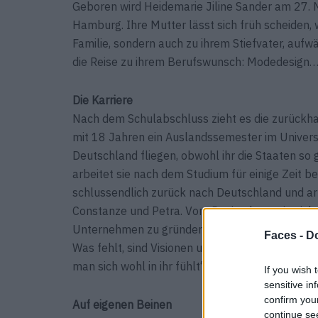
Geboren wird Heidemarie Jiline Sander am 27. 
Hamburg. Ihre Mutter lässt sich früh scheiden, 
Familie, sondern auch zu ihrem Stiefvater, aufw
die Reise zu ihrem Berufswunsch: Modedesign
Die Karriere
Nach dem Schulabschluss zieht es die zurückhalt
mit 18 Jahren ein Auslandssemester im Universi
Deutschland fliegen, obwohl ihr die Staaten so g
arbeitet sie nach dem Studium für einige Zeit be
schlussendlich zurück nach Deutschland und ar
Constanze und Petra. Vom Design kann sie sich 
Unternehmen zu gründen und für frischen Wind i
Faces -
Do
Was fehlt, sind Visionen und eine selbstverstän
man sich wohl in ihr fühlt“!
If you wish 
sensitive in
confirm you
Auf eigenen Beinen
continue se