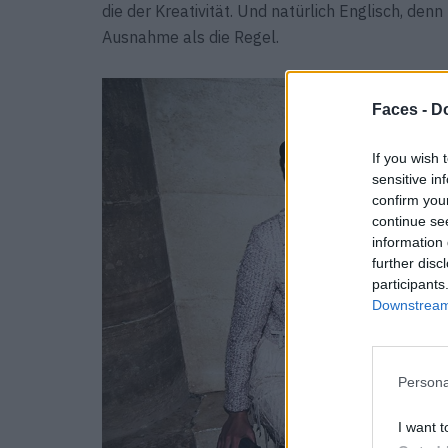
die der Kreativität. Und natürlich Englisch, denn
Ausnahme als die Regel.
Faces -
Do
If you wish 
sensitive in
confirm you
continue se
information 
further disc
participants
Downstream 
Persona
I want t