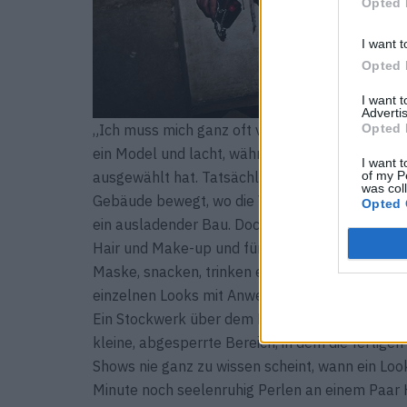
Opted 
I want t
Opted 
I want 
Advertis
Opted 
„Ich muss mich ganz oft vor fremden Menschen u
ein Model und lacht, während sie in einen von zw
I want t
of my P
ausgewählt hat. Tatsächlich sind Scham und Sch
was col
Gebäude bewegt, wo die Vorbereitungen für die
Opted 
ein ausladender Bau. Doch so weitläufig die Tre
Hair und Make-up und fürs Fitting. Eine gute St
Maske, snacken, trinken eine Cola und scrollen
einzelnen Looks mit Anweisungen, welche Fri
Ein Stockwerk über dem Raum, der überquillt mit
kleine, abgesperrte Bereich, in dem die fertig
Shows nie ganz zu wissen scheint, wann ein Look wi
Minute noch seelenruhig Perlen an einem Paar