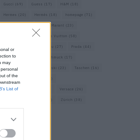
Gucci
(69)
Guess
(17)
H&M
(18)
Hermes
(20)
Hermès
(18)
homepage
(71)
Interview
(82)
Isabel Marant
(23)
Jimmy Choo
(20)
Louis Vuitton
(58)
Max Mara
(30)
Miu Miu
(27)
Prada
(44)
sonal or
ection to
Saint Laurent
(30)
Schmuck
(17)
ou may
Sportmax
(22)
Swarovski
(23)
Taschen
(16)
 personal
out of the
Travel
(23)
Uhren
(33)
 downstream
B’s List of
Vacheron Constantin
(16)
Versace
(26)
Wolford
(20)
Zara
(18)
Zürich
(38)