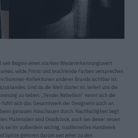
bel seit Beginn einen starken Wiedererkennungswert
 Blumen, wilde Prints und leuchtende Farben versprechen
ahr/Sommer-Kollektionen anderer Brands sichtbar ist.
ustandes. Und da die Welt düster ist, liefert uns die
timmung zu heben. „Tender Rebellion“ nennt sich die
 fühlt sich das Gesamtwerk der Designerin auch an.
t beim genauen Hinschauen durch. Nachhaltigkeit liegt
en Materialien sind Deadstock, auch bei dieser neuen
 Es sei ihr außerdem wichtig, traditionelles Handwerk
und Spitze gehören darum seit jeher zu den