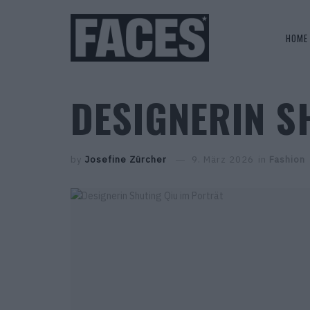
HOME
DESIGNERIN S
by
Josefine Zürcher
9. März 2026
in
Fashion