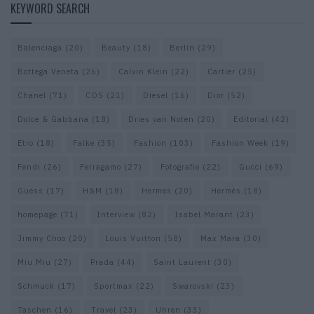
KEYWORD SEARCH
Balenciaga
(20)
Beauty
(18)
Berlin
(29)
Bottega Veneta
(26)
Calvin Klein
(22)
Cartier
(25)
Chanel
(71)
COS
(21)
Diesel
(16)
Dior
(52)
Dolce & Gabbana
(18)
Dries van Noten
(20)
Editorial
(42)
Etro
(18)
Falke
(35)
Fashion
(103)
Fashion Week
(19)
Fendi
(26)
Ferragamo
(27)
Fotografie
(22)
Gucci
(69)
Guess
(17)
H&M
(18)
Hermes
(20)
Hermès
(18)
homepage
(71)
Interview
(82)
Isabel Marant
(23)
Jimmy Choo
(20)
Louis Vuitton
(58)
Max Mara
(30)
Miu Miu
(27)
Prada
(44)
Saint Laurent
(30)
Schmuck
(17)
Sportmax
(22)
Swarovski
(23)
Taschen
(16)
Travel
(23)
Uhren
(33)