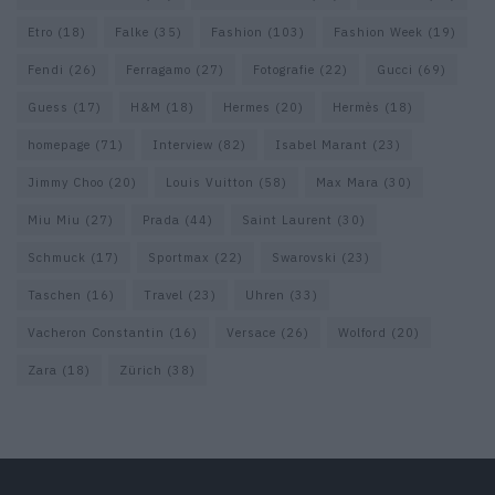
Etro
(18)
Falke
(35)
Fashion
(103)
Fashion Week
(19)
Fendi
(26)
Ferragamo
(27)
Fotografie
(22)
Gucci
(69)
Guess
(17)
H&M
(18)
Hermes
(20)
Hermès
(18)
homepage
(71)
Interview
(82)
Isabel Marant
(23)
Jimmy Choo
(20)
Louis Vuitton
(58)
Max Mara
(30)
Miu Miu
(27)
Prada
(44)
Saint Laurent
(30)
Schmuck
(17)
Sportmax
(22)
Swarovski
(23)
Taschen
(16)
Travel
(23)
Uhren
(33)
Vacheron Constantin
(16)
Versace
(26)
Wolford
(20)
Zara
(18)
Zürich
(38)