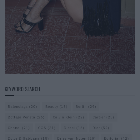
KEYWORD SEARCH
Balenciaga
(20)
Beauty
(18)
Berlin
(29)
Bottega Veneta
(26)
Calvin Klein
(22)
Cartier
(25)
Chanel
(71)
COS
(21)
Diesel
(16)
Dior
(52)
Dolce & Gabbana
(18)
Dries van Noten
(20)
Editorial
(42)