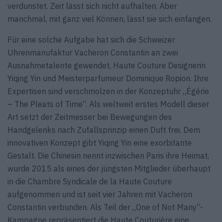
verdunstet. Zeit lässt sich nicht aufhalten. Aber
manchmal, mit ganz viel Können, lässt sie sich einfangen.
Für eine solche Aufgabe hat sich die Schweizer
Uhrenmanufaktur Vacheron Constantin an zwei
Ausnahmetalente gewendet, Haute Couture Designerin
Yiqing Yin und Meisterparfumeur Dominique Ropion. Ihre
Expertisen sind verschmolzen in der Konzeptuhr „Égérie
– The Pleats of Time“. Als weltweit erstes Modell dieser
Art setzt der Zeitmesser bei Bewegungen des
Handgelenks nach Zufallsprinzip einen Duft frei. Dem
innovativen Konzept gibt Yiqing Yin eine exorbitante
Gestalt. Die Chinesin nennt inzwischen Paris ihre Heimat,
wurde 2015 als eines der jüngsten Mitglieder überhaupt
in die Chambre Syndicale de la Haute Couture
aufgenommen und ist seit vier Jahren mit Vacheron
Constantin verbunden. Als Teil der „One of Not Many“-
Kampagne repräsentiert die Haute Couturière eine