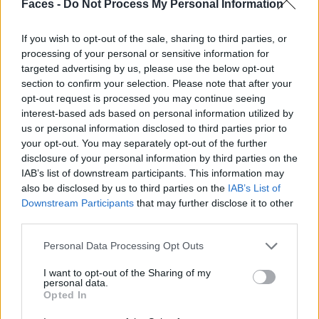
Faces -
Do Not Process My Personal Information
„Tristian und Isolde“. Und designte das Kostüm für
Hauptdarstellerin Marion Cotillard im preisgekrönten
If you wish to opt-out of the sale, sharing to third parties, or
Drama „Annette“. Yins Werke kleiden nicht nur
processing of your personal or sensitive information for
targeted advertising by us, please use the below opt-out
Mannequins oder fließen über den Laufsteg, sondern
section to confirm your selection. Please note that after your
glänzen in Museen für Völkerkunde und Kunstgalerien
opt-out request is processed you may continue seeing
rund um den Globus. „Ich mag es, mit Menschen aus
interest-based ads based on personal information utilized by
Dimensionen zu arbeiten, die ich nicht beherrsche, und ich
us or personal information disclosed to third parties prior to
your opt-out. You may separately opt-out of the further
betrachte das Design – vor allem in der Haute Couture –
disclosure of your personal information by third parties on the
als ein Labor, in dem ich etablierte Techniken in Frage
IAB’s list of downstream participants. This information may
stelle. Ich betrachte Wissen und Know-how als
also be disclosed by us to third parties on the
IAB’s List of
Werkzeuge, die fehlgeleitet werden können.“
Downstream Participants
that may further disclose it to other
third parties.
Und wer sich verirrt, landet an Orten, an denen man noch
Personal Data Processing Opt Outs
nicht war. Glücklicherweise auch an solchen, von denen
man bislang nicht wusste, sie überhaupt finden zu wollen.
I want to opt-out of the Sharing of my
personal data.
„Égérie – The Pleats of Time“ ist eine solche
Opted In
Neuentdeckung, deren Konzept spannende