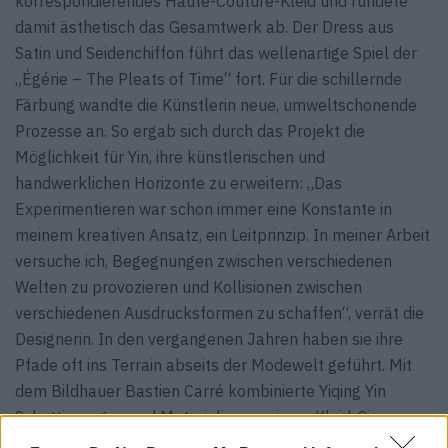
korrespondierendes Haute-Couture-Kleid und rundete
damit ästhetisch das Gesamtwerk ab. Der Dress aus
Satin und Seidenchiffon führt das wellenartige Spiel der
„Égérie – The Pleats of Time“ fort. Für die schillernde
Färbung wandte die Künstlerin neue, umweltschonende
Prozesse an. So ergab sich durch das Projekt die
Möglichkeit für Yin, ihre künstlerischen und
handwerklichen Horizonte zu erweitern: „Das
Experimentieren war schon immer eine Konstante in
meinem kreativen Ansatz, ein Leitprinzip. In meiner Arbeit
versuche ich, Begegnungen zwischen verschiedenen
Welten zu provozieren und Kollisionen zwischen
verschiedenen Ausdrucksformen zu schaffen“, verrät die
Designerin. In den vergangenen Jahren haben sie ihre
Pfade oft ins Terrain abseits der Modewelt geführt. Mit
dem Bildhauer Bastien Carré kombinierte Yiqing Yin
Schattierungen und Materialien zu einem Kleid. Sie
entwarf das Bühnenbild für eine Ballett-Version von