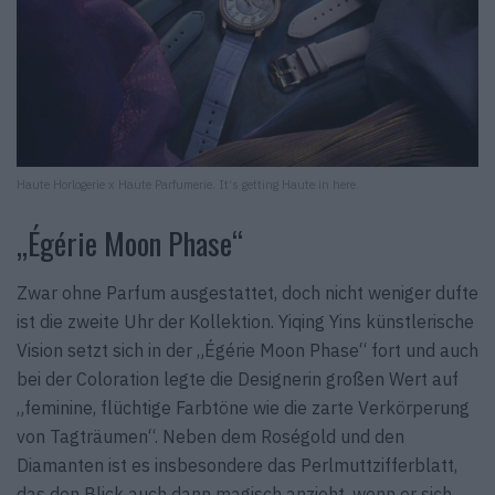
Haute Horlogerie x Haute Parfumerie. It‘s getting Haute in here.
„Égérie Moon Phase“
Zwar ohne Parfum ausgestattet, doch nicht weniger dufte
ist die zweite Uhr der Kollektion. Yiqing Yins künstlerische
Vision setzt sich in der „Égérie Moon Phase“ fort und auch
bei der Coloration legte die Designerin großen Wert auf
„feminine, flüchtige Farbtöne wie die zarte Verkörperung
von Tagträumen“. Neben dem Roségold und den
Diamanten ist es insbesondere das Perlmuttzifferblatt,
das den Blick auch dann magisch anzieht, wenn er sich