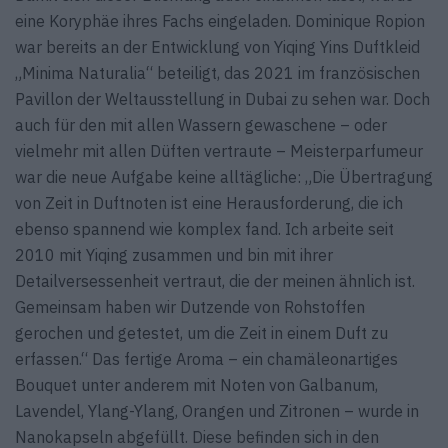
eine Koryphäe ihres Fachs eingeladen. Dominique Ropion
war bereits an der Entwicklung von Yiqing Yins Duftkleid
„Minima Naturalia“ beteiligt, das 2021 im französischen
Pavillon der Weltausstellung in Dubai zu sehen war. Doch
auch für den mit allen Wassern gewaschene – oder
vielmehr mit allen Düften vertraute – Meisterparfumeur
war die neue Aufgabe keine alltägliche: „Die Übertragung
von Zeit in Duftnoten ist eine Herausforderung, die ich
ebenso spannend wie komplex fand. Ich arbeite seit
2010 mit Yiqing zusammen und bin mit ihrer
Detailversessenheit vertraut, die der meinen ähnlich ist.
Gemeinsam haben wir Dutzende von Rohstoffen
gerochen und getestet, um die Zeit in einem Duft zu
erfassen.“ Das fertige Aroma – ein chamäleonartiges
Bouquet unter anderem mit Noten von Galbanum,
Lavendel, Ylang-Ylang, Orangen und Zitronen – wurde in
Nanokapseln abgefüllt. Diese befinden sich in den