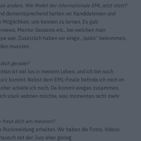
as anders. Wie findet der internationale EML jetzt statt?
, und dementsprechend hatten wir Kandidatinnen und
e Möglichkeit, uns kennen zu lernen. Es gab
rviews, Mentor Sessions etc., bei welchen man
pe war. Zusätzlich haben wir einige „tasks“ bekommen,
nden mussten.
 dich gerade?
tan ist viel los in meinem Leben, und ich bin noch
u kurz kommt. Nebst dem EML-Finale befinde ich mich im
enher arbeite ich noch. Da kommt einiges zusammen,
gleich stark widmen möchte, was momentan nicht mehr
 freut dich am meisten?
ne Rückmeldung erhalten. Wir haben die Fotos, Videos
tausch mit der Jury eher gering.