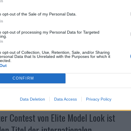
In
o opt-out of the Sale of my Personal Data.
In
to opt-out of processing my Personal Data for Targeted
ing.
In
o opt-out of Collection, Use, Retention, Sale, and/or Sharing
ersonal Data that Is Unrelated with the Purposes for which it
lected.
Out
CONFIRM
Data Deletion
Data Access
Privacy Policy
r Contest von Elite Model Look ist
n Titel der internationalen