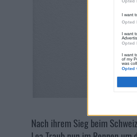
Opted 
I want t
Opted 
I want 
Advertis
Opted 
I want t
of my P
was col
Opted 
Nach ihrem Sieg beim Schweize
Lea Traub nun im Rennen um de