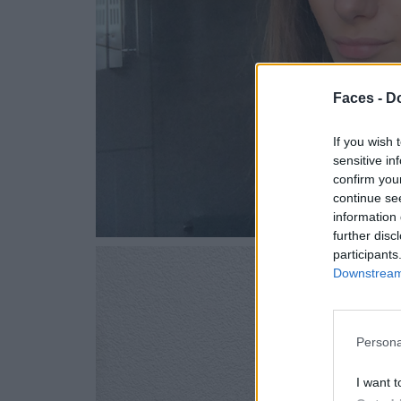
Faces -
Do
If you wish 
sensitive in
confirm you
continue se
information 
further disc
participants
Downstream 
Persona
I want t