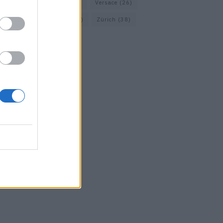
Vacheron Constantin
(16)
Versace
(26)
Wolford
(20)
Zara
(18)
Zürich
(38)