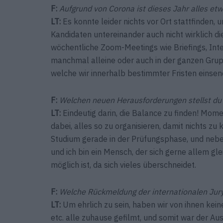
F:
Aufgrund von Corona ist dieses Jahr alles etw
LT:
Es konnte leider nichts vor Ort stattfinden
Kandidaten untereinander auch nicht wirklich di
wöchentliche Zoom-Meetings wie Briefings, Inte
manchmal alleine oder auch in der ganzen Grup
welche wir innerhalb bestimmter Fristen einse
F:
Welchen neuen Herausforderungen stellst du
LT:
Eindeutig darin, die Balance zu finden! Momen
dabei, alles so zu organisieren, damit nichts z
Studium gerade in der Prüfungsphase, und neb
und ich bin ein Mensch, der sich gerne allem 
möglich ist, da sich vieles überschneidet.
F:
Welche Rückmeldung der internationalen Jury
LT:
Um ehrlich zu sein, haben wir von ihnen kei
etc. alle zuhause gefilmt, und somit war der Aus