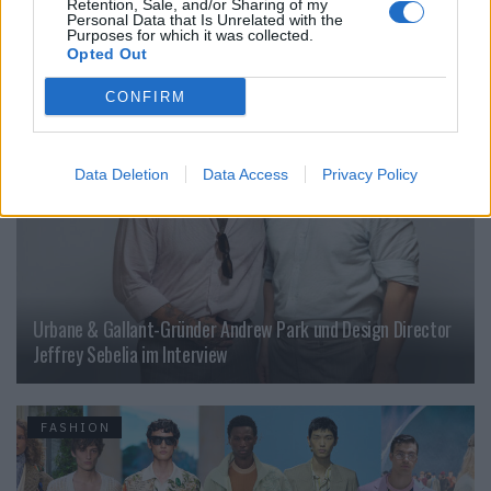
Backstage an der Berliner Fashion Week
Retention, Sale, and/or Sharing of my
Personal Data that Is Unrelated with the
Purposes for which it was collected.
Opted Out
FASHION
CONFIRM
Data Deletion
Data Access
Privacy Policy
Urbane & Gallant-Gründer Andrew Park und Design Director
Jeffrey Sebelia im Interview
FASHION