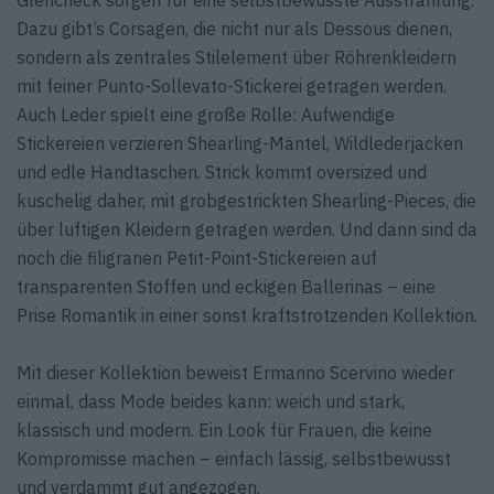
Glencheck sorgen für eine selbstbewusste Ausstrahlung.
Dazu gibt’s Corsagen, die nicht nur als Dessous dienen,
sondern als zentrales Stilelement über Röhrenkleidern
mit feiner Punto-Sollevato-Stickerei getragen werden.
Auch Leder spielt eine große Rolle: Aufwendige
Stickereien verzieren Shearling-Mäntel, Wildlederjacken
und edle Handtaschen. Strick kommt oversized und
kuschelig daher, mit grobgestrickten Shearling-Pieces, die
über luftigen Kleidern getragen werden. Und dann sind da
noch die filigranen Petit-Point-Stickereien auf
transparenten Stoffen und eckigen Ballerinas – eine
Prise Romantik in einer sonst kraftstrotzenden Kollektion.
Mit dieser Kollektion beweist Ermanno Scervino wieder
einmal, dass Mode beides kann: weich und stark,
klassisch und modern. Ein Look für Frauen, die keine
Kompromisse machen – einfach lässig, selbstbewusst
und verdammt gut angezogen.