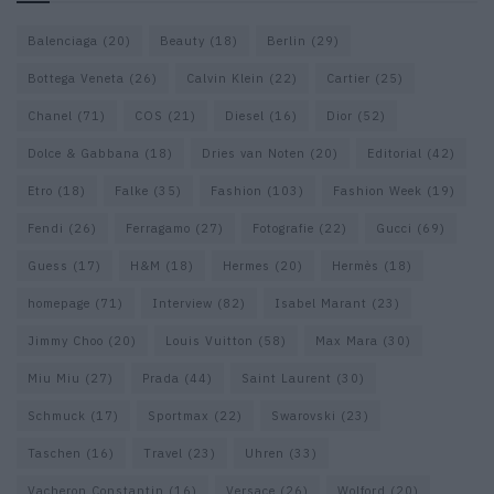
Balenciaga
(20)
Beauty
(18)
Berlin
(29)
Bottega Veneta
(26)
Calvin Klein
(22)
Cartier
(25)
Chanel
(71)
COS
(21)
Diesel
(16)
Dior
(52)
Dolce & Gabbana
(18)
Dries van Noten
(20)
Editorial
(42)
Etro
(18)
Falke
(35)
Fashion
(103)
Fashion Week
(19)
Fendi
(26)
Ferragamo
(27)
Fotografie
(22)
Gucci
(69)
Guess
(17)
H&M
(18)
Hermes
(20)
Hermès
(18)
homepage
(71)
Interview
(82)
Isabel Marant
(23)
Jimmy Choo
(20)
Louis Vuitton
(58)
Max Mara
(30)
Miu Miu
(27)
Prada
(44)
Saint Laurent
(30)
Schmuck
(17)
Sportmax
(22)
Swarovski
(23)
Taschen
(16)
Travel
(23)
Uhren
(33)
Vacheron Constantin
(16)
Versace
(26)
Wolford
(20)