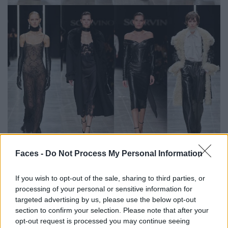
Die ganze Show von die Ermanno Scervino Herbst/Winter
Faces -
Do Not Process My Personal Information
2025/26 Kollektion findest du
hier.
If you wish to opt-out of the sale, sharing to third parties, or
Mehr Mode-Inspiration findest du in der
Fashion Rubrik
processing of your personal or sensitive information for
targeted advertising by us, please use the below opt-out
auf faces.ch
section to confirm your selection. Please note that after your
opt-out request is processed you may continue seeing
Teaserfoto Fotos: © Launchmetrics Spotlight
SM