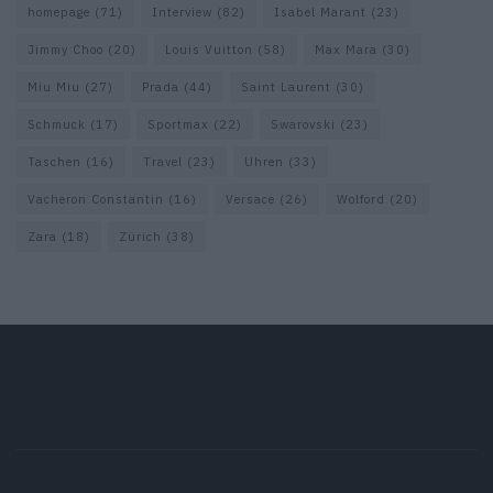
homepage
(71)
Interview
(82)
Isabel Marant
(23)
Jimmy Choo
(20)
Louis Vuitton
(58)
Max Mara
(30)
Miu Miu
(27)
Prada
(44)
Saint Laurent
(30)
Schmuck
(17)
Sportmax
(22)
Swarovski
(23)
Taschen
(16)
Travel
(23)
Uhren
(33)
Vacheron Constantin
(16)
Versace
(26)
Wolford
(20)
Zara
(18)
Zürich
(38)