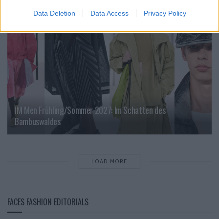
Data Deletion
Data Access
Privacy Policy
IM Men Frühling/Sommer 2027: Im Schatten des
Bambuswaldes
LOAD MORE
FACES FASHION EDITORIALS