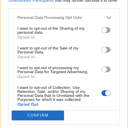
Downstream Participants
that may further disclose it to other
third parties.
Urbane & Gallant-Gründer Andrew Park und Design Director
Jeffrey Sebelia im Interview
Personal Data Processing Opt Outs
I want to opt-out of the Sharing of my
personal data.
FASHION
Opted In
I want to opt-out of the Sale of my
Personal Data.
Opted In
I want to opt-out of processing my
Personal Data for Targeted Advertising.
Opted In
I want to opt-out of Collection, Use,
Retention, Sale, and/or Sharing of my
Personal Data that Is Unrelated with the
Purposes for which it was collected.
FACES Trend-Report: Die Top 13 Menswear-Trends für
Opted Out
Frühling/Sommer 2027
CONFIRM
FASHION