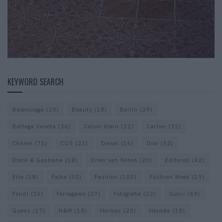
KEYWORD SEARCH
Balenciaga
(20)
Beauty
(18)
Berlin
(29)
Bottega Veneta
(26)
Calvin Klein
(22)
Cartier
(25)
Chanel
(71)
COS
(21)
Diesel
(16)
Dior
(52)
Dolce & Gabbana
(18)
Dries van Noten
(20)
Editorial
(42)
Etro
(18)
Falke
(35)
Fashion
(103)
Fashion Week
(19)
Fendi
(26)
Ferragamo
(27)
Fotografie
(22)
Gucci
(69)
Guess
(17)
H&M
(18)
Hermes
(20)
Hermès
(18)