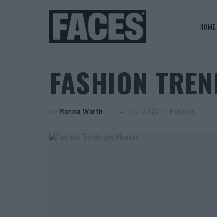
HOME
FASHION TREN
by
Marina Warth
4. Juli 2023
in
Fashion