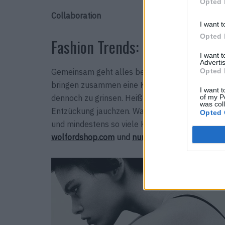
Opted 
Collaboration
I want t
Opted 
Fashion Trends: Hot Stuff
I want 
Advertis
Opted 
Gemeinsam geht alles besser. Deshalb tun sic
bringen zusammen eine Kollektion heraus, die 
I want t
of my P
dennoch zu grinsen. Heiße Strumpfhosen, coole 
was col
Entzückung jauchzen. Was uns drunter verschmit
Opted 
und mindestens so viele Komplimente, dass es 
wolfordshop.com
und
numeroventuno.com