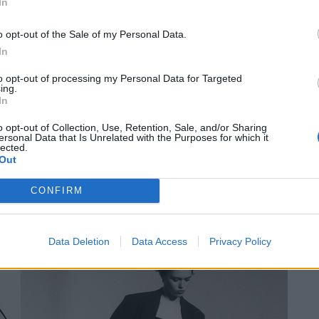
In
o opt-out of the Sale of my Personal Data.
In
to opt-out of processing my Personal Data for Targeted
ing.
In
h Wolford und N21 in dieser Saison auch zusammen und
es uns leicht macht, bei fehlendem Sonnenschein
o opt-out of Collection, Use, Retention, Sale, and/or Sharing
ersonal Data that Is Unrelated with the Purposes for which it
Spitzen-Suits und Cut-­out-Bodys lassen uns vor
lected.
zt lächeln lässt, sorgt drüber für Aufregung
Out
für den ganzen Sommer reicht.
CONFIRM
Data Deletion
Data Access
Privacy Policy