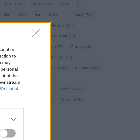
Gucci
(69)
Guess
(17)
H&M
(18)
Hermes
(20)
Hermès
(18)
homepage
(71)
Interview
(82)
Isabel Marant
(23)
Jimmy Choo
(20)
Louis Vuitton
(58)
Max Mara
(30)
Miu Miu
(27)
Prada
(44)
sonal or
ection to
Saint Laurent
(30)
Schmuck
(17)
ou may
Sportmax
(22)
Swarovski
(23)
Taschen
(16)
 personal
out of the
Travel
(23)
Uhren
(33)
 downstream
B’s List of
Vacheron Constantin
(16)
Versace
(26)
Wolford
(20)
Zara
(18)
Zürich
(38)