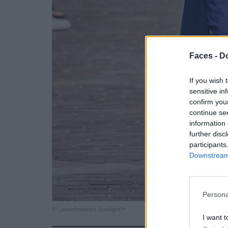
Faces -
Do
If you wish 
sensitive in
confirm you
continue se
information 
further disc
participants
Downstream 
Persona
© Launchmetrics Spotlight
SM
I want t