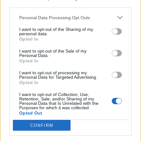
Paris für Caroline Herrera, Fendi, Etro, Givenchy, Dior,
third parties.
Hermes und viele mehr füllten den Kalender der
Personal Data Processing Opt Outs
nigerianischen Schönheit im September und Oktober.
Fawole war nicht nur auf den Titelseiten der Zeitschriften
I want to opt-out of the Sharing of my
personal data.
Genevieve und La Mode zu sehen, sondern auch in
Opted In
Werbekampagnen für Unternehmen wie Payporte und
I want to opt-out of the Sale of my
Jumia. Die 21-Jährige hat sich bereits einen Namen in der
Personal Data.
Modeindustrie gemacht und ist eines der gefragtesten
Opted In
Fashion Week Models bei High-End-Labels und
I want to opt-out of processing my
ausländischen Agenturen.
Ihr Instagram
Personal Data for Targeted Advertising.
Opted In
Alaato Jazyper: 28 Shows
I want to opt-out of Collection, Use,
Retention, Sale, and/or Sharing of my
Personal Data that Is Unrelated with the
Obwohl das südsudanesische Model Alaato Jazyper erst
Purposes for which it was collected.
seit kurzem bekannt ist, lief sie bereits für Chanel,
Opted Out
Balenciaga, Valentino und Louis Vuitton über den
CONFIRM
Laufsteg. Der große Durchbruch gelang Jazyper, als sie
exklusiv von Saint Laurent für die Herbst/Winter-