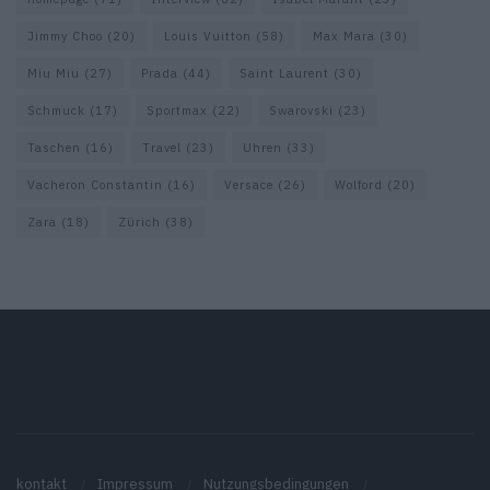
Jimmy Choo
(20)
Louis Vuitton
(58)
Max Mara
(30)
Miu Miu
(27)
Prada
(44)
Saint Laurent
(30)
Schmuck
(17)
Sportmax
(22)
Swarovski
(23)
Taschen
(16)
Travel
(23)
Uhren
(33)
Vacheron Constantin
(16)
Versace
(26)
Wolford
(20)
Zara
(18)
Zürich
(38)
kontakt
Impressum
Nutzungsbedingungen