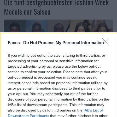
Die fünf bestgebuchtesten Fashion Week
Models der Saison
Faces -
Do Not Process My Personal Information
If you wish to opt-out of the sale, sharing to third parties, or
processing of your personal or sensitive information for
targeted advertising by us, please use the below opt-out
section to confirm your selection. Please note that after your
opt-out request is processed you may continue seeing
interest-based ads based on personal information utilized by
Von Links nach Rechts:
Victoria Fawole, Alaato Jazyper, Akuol Deng Atem, Yilan Hua
us or personal information disclosed to third parties prior to
und Rachel Marx.
your opt-out. You may separately opt-out of the further
disclosure of your personal information by third parties on the
Victoria Fawole: 29 Shows
IAB’s list of downstream participants. This information may
also be disclosed by us to third parties on the
IAB’s List of
Die Laufstegshows in New York, London, Mailand und
Downstream Participants
that may further disclose it to other