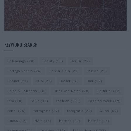
KEYWORD SEARCH
Balenciaga
(20)
Beauty
(18)
Berlin
(29)
Bottega Veneta
(26)
Calvin Klein
(22)
Cartier
(25)
Chanel
(71)
COS
(21)
Diesel
(16)
Dior
(52)
Dolce & Gabbana
(18)
Dries van Noten
(20)
Editorial
(42)
Etro
(18)
Falke
(35)
Fashion
(103)
Fashion Week
(19)
Fendi
(26)
Ferragamo
(27)
Fotografie
(22)
Gucci
(69)
Guess
(17)
H&M
(18)
Hermes
(20)
Hermès
(18)
homepage
(71)
Interview
(82)
Isabel Marant
(23)