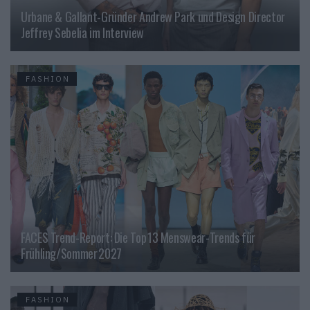
Urbane & Gallant-Gründer Andrew Park und Design Director
Jeffrey Sebelia im Interview
FASHION
FACES Trend-Report: Die Top 13 Menswear-Trends für
Frühling/Sommer 2027
FASHION