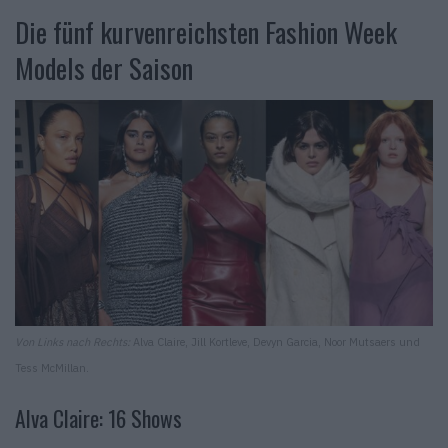
Die fünf kurvenreichsten Fashion Week
Models der Saison
Von Links nach Rechts:
Alva Claire, Jill Kortleve, Devyn Garcia, Noor Mutsaers und
Tess McMillan.
Alva Claire: 16 Shows