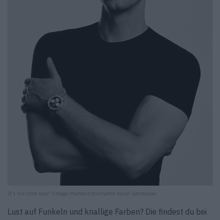
It’s his time now! Omega-Markenbotschafter Kevin Germanier.
Lust auf Funkeln und knallige Farben? Die findest du bei