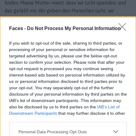
finden. Meine Mutter meint, dass wir Licht spenden, und
das gefällt mir. Wir geben den Menschen Licht, wir
schaffen eine Fantasie. Es ist Teil meiner Aufgabe, die
Menschen zum Träumen zu bringen. Aber ich heile keine
Faces -
Do Not Process My Personal Information
Krankheiten. Wir müssen also etwas herunterkommen.
Manchmal ist es zu ernst. Mode ist nicht ernst. Mode
If you wish to opt-out of the sale, sharing to third parties, or
macht Spaß. Das sollten wir nicht vergessen.
processing of your personal or sensitive information for
targeted advertising by us, please use the below opt-out
F:
Du hast das Upcycling erwähnt. Dieses Konzept
section to confirm your selection. Please note that after your
opt-out request is processed you may continue seeing
betreibst du seit Beginn deiner Karriere. Auch viele große
interest-based ads based on personal information utilized by
Marken verfolgen inzwischen einen solchen Ansatz.
us or personal information disclosed to third parties prior to
Welche Fehler sollte man vermeiden, wenn man
your opt-out. You may separately opt-out of the further
nachhaltige Mode für ein großes Publikum entwirft und
disclosure of your personal information by third parties on the
IAB’s list of downstream participants. This information may
produziert?
also be disclosed by us to third parties on the
IAB’s List of
KG:
Man kann nicht alles kontrollieren. Wenn wir an einer
Downstream Participants
that may further disclose it to other
neuen Kollektion arbeiten, habe ich meistens ein
third parties.
Lieblingsmotiv im Kopf. Aber wenn wir das Material
Personal Data Processing Opt Outs
erhalten, wissen wir nie, was genau ankommen wird. Die