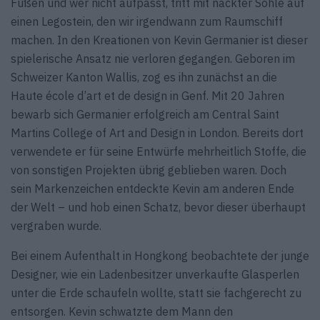
Füßen und wer nicht aufpasst, tritt mit nackter Sohle auf
einen Legostein, den wir irgendwann zum Raumschiff
machen. In den Kreationen von Kevin Germanier ist dieser
spielerische Ansatz nie verloren gegangen. Geboren im
Schweizer Kanton Wallis, zog es ihn zunächst an die
Haute école d’art et de design in Genf. Mit 20 Jahren
bewarb sich Germanier erfolgreich am Central Saint
Martins College of Art and Design in London. Bereits dort
verwendete er für seine Entwürfe mehrheitlich Stoffe, die
von sonstigen Projekten übrig geblieben waren. Doch
sein Markenzeichen entdeckte Kevin am anderen Ende
der Welt – und hob einen Schatz, bevor dieser überhaupt
vergraben wurde.
Bei einem Aufenthalt in Hongkong beobachtete der junge
Designer, wie ein Ladenbesitzer unverkaufte Glasperlen
unter die Erde schaufeln wollte, statt sie fachgerecht zu
entsorgen. Kevin schwatzte dem Mann den