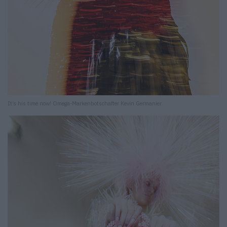
It’s his time now! Omega-Markenbotschafter Kevin Germanier.