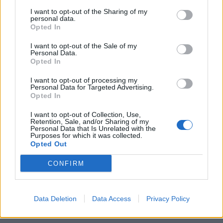
Fabrik sagt: „Wir haben das, ihr könnt es verwenden.“
I want to opt-out of the Sharing of my
personal data.
Aber dann ist es zum Beispiel nicht dieses Gelb, das ich
Opted In
mir gewünscht habe, sondern ein anderes. Was mache ich
I want to opt-out of the Sale of my
nun? Soll ich mich heulend in die Ecke stellen? Oder
Personal Data.
bringe ich es einfach zum Funktionieren? Ich bringe es
Opted In
einfach zum Funktionieren. Das ist ein Teil des Prozesses.
I want to opt-out of processing my
Es ist sehr wichtig, sich an das Material anzupassen und
Personal Data for Targeted Advertising.
Opted In
nicht zu denken, dass ich ein Designgott bin, der vom
Himmel kommt. Ich bin nur hier, um Lösungen zu finden.
I want to opt-out of Collection, Use,
Retention, Sale, and/or Sharing of my
Personal Data that Is Unrelated with the
F:
Was würdest du jemandem raten, der selbst Teile der
Purposes for which it was collected.
Opted Out
eigenen Garderobe upcyceln möchte?
KG:
Sei kreativ. Mach nicht einfach nur einen Patch auf
CONFIRM
den Jeansstoff. Es gibt so viele Möglichkeiten, alles zu
verwenden. Sei einfach mutig. Ich sage das, und dabei
trage ich immer Schwarz (lacht). Aber habe einfach Spaß
Data Deletion
Data Access
Privacy Policy
daran und nimm es nicht zu ernst.