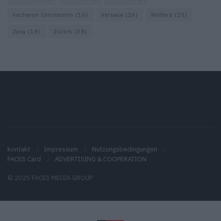
Vacheron Constantin
(16)
Versace
(26)
Wolford
(20)
Zara
(18)
Zürich
(38)
kontakt
Impressum
Nutzungsbedingungen
FACES Card
ADVERTISING & COOPERATION
© 2025 FACES MEDIA GROUP