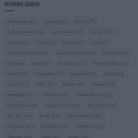
KEYWORD SEARCH
Balenciaga
(20)
Beauty
(18)
Berlin
(29)
Bottega Veneta
(26)
Calvin Klein
(22)
Cartier
(25)
Chanel
(71)
COS
(21)
Diesel
(16)
Dior
(52)
Dolce & Gabbana
(18)
Dries van Noten
(20)
Editorial
(42)
Etro
(18)
Falke
(35)
Fashion
(103)
Fashion Week
(19)
Fendi
(26)
Ferragamo
(27)
Fotografie
(22)
Gucci
(69)
Guess
(17)
H&M
(18)
Hermes
(20)
Hermès
(18)
homepage
(71)
Interview
(82)
Isabel Marant
(23)
Jimmy Choo
(20)
Louis Vuitton
(58)
Max Mara
(30)
Miu Miu
(27)
Prada
(44)
Saint Laurent
(30)
Schmuck
(17)
Sportmax
(22)
Swarovski
(23)
Taschen
(16)
Travel
(23)
Uhren
(33)