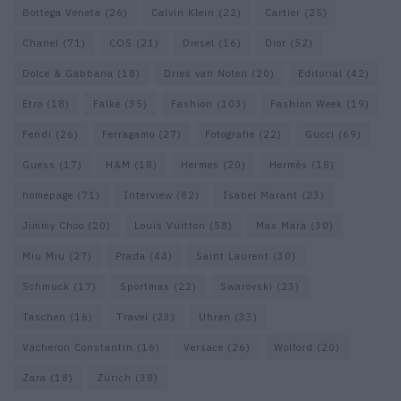
Bottega Veneta
(26)
Calvin Klein
(22)
Cartier
(25)
Chanel
(71)
COS
(21)
Diesel
(16)
Dior
(52)
Dolce & Gabbana
(18)
Dries van Noten
(20)
Editorial
(42)
Etro
(18)
Falke
(35)
Fashion
(103)
Fashion Week
(19)
Fendi
(26)
Ferragamo
(27)
Fotografie
(22)
Gucci
(69)
Guess
(17)
H&M
(18)
Hermes
(20)
Hermès
(18)
homepage
(71)
Interview
(82)
Isabel Marant
(23)
Jimmy Choo
(20)
Louis Vuitton
(58)
Max Mara
(30)
Miu Miu
(27)
Prada
(44)
Saint Laurent
(30)
Schmuck
(17)
Sportmax
(22)
Swarovski
(23)
Taschen
(16)
Travel
(23)
Uhren
(33)
Vacheron Constantin
(16)
Versace
(26)
Wolford
(20)
Zara
(18)
Zürich
(38)