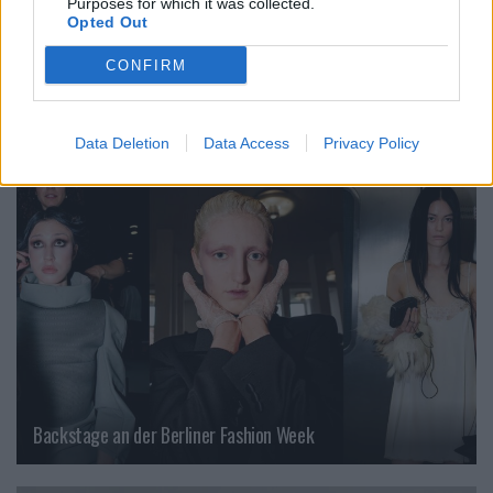
Purposes for which it was collected.
Kim Jones
Opted Out
CONFIRM
VERWANDTE ARTIKEL
Data Deletion
Data Access
Privacy Policy
FASHION
Backstage an der Berliner Fashion Week