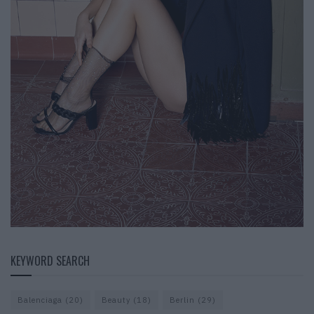
KEYWORD SEARCH
Balenciaga
(20)
Beauty
(18)
Berlin
(29)