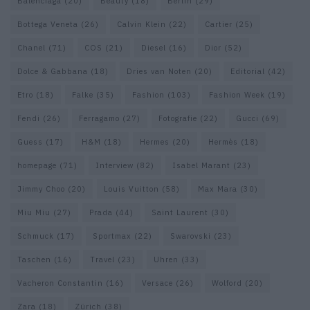
Balenciaga
(20)
Beauty
(18)
Berlin
(29)
Bottega Veneta
(26)
Calvin Klein
(22)
Cartier
(25)
Chanel
(71)
COS
(21)
Diesel
(16)
Dior
(52)
Dolce & Gabbana
(18)
Dries van Noten
(20)
Editorial
(42)
Etro
(18)
Falke
(35)
Fashion
(103)
Fashion Week
(19)
Fendi
(26)
Ferragamo
(27)
Fotografie
(22)
Gucci
(69)
Guess
(17)
H&M
(18)
Hermes
(20)
Hermès
(18)
homepage
(71)
Interview
(82)
Isabel Marant
(23)
Jimmy Choo
(20)
Louis Vuitton
(58)
Max Mara
(30)
Miu Miu
(27)
Prada
(44)
Saint Laurent
(30)
Schmuck
(17)
Sportmax
(22)
Swarovski
(23)
Taschen
(16)
Travel
(23)
Uhren
(33)
Vacheron Constantin
(16)
Versace
(26)
Wolford
(20)
Zara
(18)
Zürich
(38)