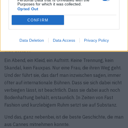
Abend.
Personal Data that Is Unrelated with the
Purposes for which it was collected.
Opted Out
Thoma hat sich in Cannes nicht neu erfunden. Sie hat
einfach nur konsequent das gezeigt, was sie ausmacht.
CONFIRM
Und das ist in einer Branche, die oft mehr Schein als Sein
produziert, vielleicht die grösste Nachricht überhaupt.
Data Deletion
Data Access
Privacy Policy
Was bleibt?
Ein Abend, ein Kleid, ein Auftritt. Keine Trennung, kein
Skandal, kein Fauxpas. Nur eine Frau, die ihren Weg geht.
Und der führt sie, das darf man inzwischen sagen, immer
öfter auf internationale Bühnen. Dass sie sich dabei nicht
verbiegen lässt, ist beachtlich. Dass sie dabei auch noch
Bodenhaftung behält, erstaunlich. In Zeiten von Fast
Fashion und kurzlebigem Ruhm setzt sie auf Substanz.
Und das, ganz nebenbei, ist die beste Geschichte, die man
aus Cannes mitnehmen konnte.