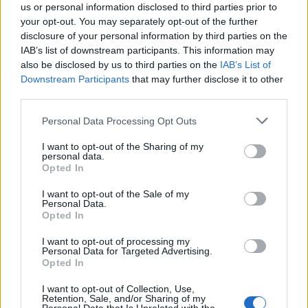
us or personal information disclosed to third parties prior to
your opt-out. You may separately opt-out of the further
disclosure of your personal information by third parties on the
IAB’s list of downstream participants. This information may
also be disclosed by us to third parties on the
IAB’s List of
Downstream Participants
that may further disclose it to other
third parties.
Personal Data Processing Opt Outs
Schirin Thoma und Prinzessin Xenia von Sachsen, Filmfestspiele in Cannes 2025.
I want to opt-out of the Sharing of my
Foto: Mit freundlicher Genehmigung von Milano Fashion Concepts LLC
personal data.
Opted In
Stil braucht keine Lautstärke
I want to opt-out of the Sale of my
Personal Data.
Opted In
Auch beim Make-up war Zurückhaltung das Gebot der
Stunde. Verantwortlich dafür: Rima und Sima, mit
I want to opt-out of processing my
Personal Data for Targeted Advertising.
internationalem Ruf. Ihr Markenzeichen: natürliche
Opted In
Akzente, perfekter Glow, kein Instagram-Filter-Effekt. Es
I want to opt-out of Collection, Use,
passte zur Trägerin, es passte zum Kleid, es passte zum
Retention, Sale, and/or Sharing of my