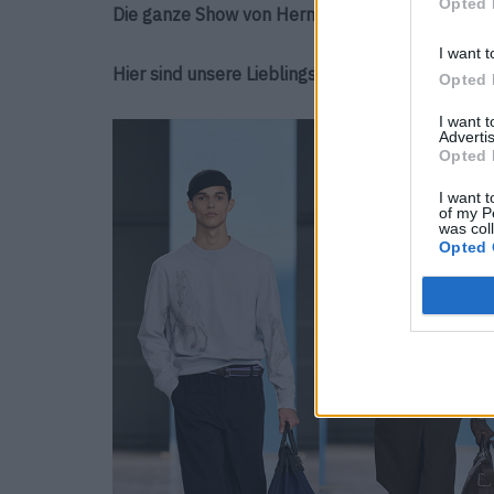
Opted 
Die ganze Show von Hermès Frühjahr/Sommer 
I want t
Hier sind unsere Lieblings Looks
:
Opted 
I want 
Advertis
Opted 
I want t
of my P
was col
Opted 