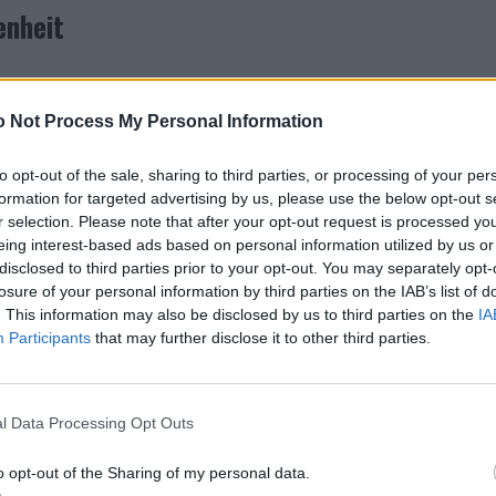
enheit
gang von Tageskleidung zu Abendveranstaltungen und
 Not Process My Personal Information
Eleganz mit einem smarten Casual-Dresscode verbinden.
rt mit einem Reitmotiv, eine ärmellose Bomberjacke
to opt-out of the sale, sharing to third parties, or processing of your per
t einem geknoteten Kragen, der mit einem
formation for targeted advertising by us, please use the below opt-out s
versehen ist. Dunklere Stücke umfassen ein Dinner-
r selection. Please note that after your opt-out request is processed y
eing interest-based ads based on personal information utilized by us or
Ledersandalen kombiniert wird und so einen lockeren
disclosed to third parties prior to your opt-out. You may separately opt-
losure of your personal information by third parties on the IAB’s list of
. This information may also be disclosed by us to third parties on the
IA
ktion zelebriert den Reiz der Freiheit und das
Participants
that may further disclose it to other third parties.
hanians Entwürfe für Hermès ist die Geschlossenheit der
anderen aus der aktuellen und früheren Kollektionen
 durch eine zeitgemäße Brille betrachtet, ist
l Data Processing Opt Outs
e ist eine Lebenseinstellung für den Hermès-Kunden.
o opt-out of the Sharing of my personal data.