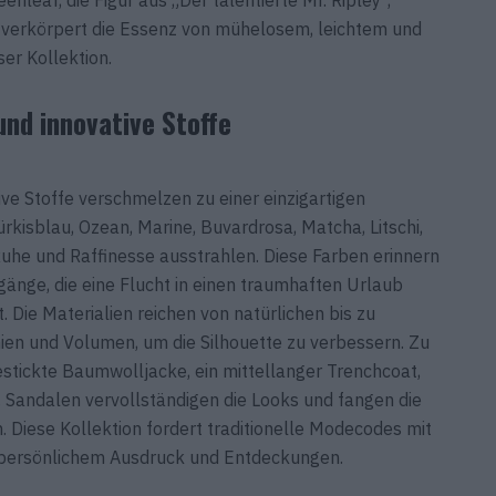
il verkörpert die Essenz von mühelosem, leichtem und
er Kollektion.
nd innovative Stoffe
e Stoffe verschmelzen zu einer einzigartigen
rkisblau, Ozean, Marine, Buvardrosa, Matcha, Litschi,
Ruhe und Raffinesse ausstrahlen. Diese Farben erinnern
änge, die eine Flucht in einen traumhaften Urlaub
. Die Materialien reichen von natürlichen bis zu
nien und Volumen, um die Silhouette zu verbessern. Zu
stickte Baumwolljacke, ein mittellanger Trenchcoat,
Sandalen vervollständigen die Looks und fangen die
. Diese Kollektion fordert traditionelle Modecodes mit
 persönlichem Ausdruck und Entdeckungen.