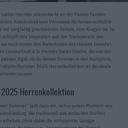
er Liebe: Hermès präsentierte an der Pariser Fashion
ion. Kreativdirektorin Véronique Nichanian enthüllte
e mit sorgfältig gearbeiteten Details, vom Kragen bis zu
 schöpft ihre Inspiration aus der Transparenz des
 sie noch immer den Reiterkodex des Hauses bewahrt.
en Luxusurlaub à la Hermès bietet Stücke, die von der
n passen. Egal, ob du deinen Sommer in den Hamptons,
s Frühjahr/Sommer 2025 Herrenkollektion ist die ideale
ekleidet zu sein.
2025 Herrenkollektion
weet Summer“ lädt dazu ein, sich in jedem Moment neu
aubskleidung, die traditionell aus einfachen Stoffen
u erheben, ohne dabei die entspannte, lässige
leaf, die Figur aus „Der talentierte Mr. Ripley“,