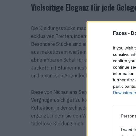
Vielseitige Eleganz für jede Geleg
Die Kleidungsstücke machen mühelos den Über
Faces -
Do
exklusiven Treffen, indem sie Raffinesse und 
Besondere Stücke sind ein Lammleder-Sweatshi
If you wish 
aus makellosem weißem Leder und ein Hemd mi
sensitive in
abnehmbaren Schal für einen individuellen Stil 
confirm you
continue se
Jackett mit Blumenmuster, das mit Shorts und 
information 
und luxuriösen Abendlook bietet.
further disc
participants
Diese von Nichanians Sensibilität geprägte Kolle
Downstream 
Vergnügen, sich gut zu kleiden. Typisch für Nic
Kollektion, in der sich jedes Teil mühelos mit 
ergänzt. Indem sie den Wohlstand von Old Money
Persona
tadellose Kleidung mehr als nur eine Wahl – si
I want t