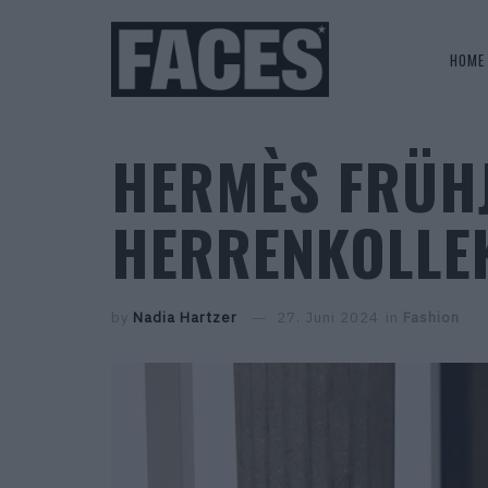
HOME
HERMÈS FRÜH
HERRENKOLLEK
by
Nadia Hartzer
27. Juni 2024
in
Fashion