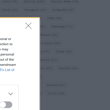
Falke
(35)
Fashion
(103)
Fashion Week
(19)
Fendi
(26)
Ferragamo
(27)
Fotografie
(22)
Gucci
(69)
Guess
(17)
H&M
(18)
Hermes
(20)
Hermès
(18)
homepage
(71)
Interview
(82)
Isabel Marant
(23)
sonal or
Jimmy Choo
(20)
Louis Vuitton
(58)
ection to
ou may
Max Mara
(30)
Miu Miu
(27)
Prada
(44)
 personal
out of the
Saint Laurent
(30)
Schmuck
(17)
 downstream
Sportmax
(22)
Swarovski
(23)
Taschen
(16)
B’s List of
Travel
(23)
Uhren
(33)
Vacheron Constantin
(16)
Versace
(26)
Wolford
(20)
Zara
(18)
Zürich
(38)