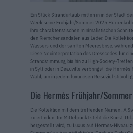
Ein Stück Strandurlaub mitten in in der Stadt d
Week seine Frühjahr/Sommer 2025 Herrenkollekt
ihre charakteristischen minimalistischen Schnitt
den Riemchensandalen aus Leder. Die Kollektion
Wassers und der sanften Meeresbrise, während
Diese Neuinterpretation des Dresscodes für ein
Strandstimmung bis hin zu High-Society-Treffe
in Sylt oder in Deauville verbringst, die Hermè
Wahl, um in jedem luxuriösen Reiseziel stilvoll g
Die Hermès Frühjahr/Sommer 
Die Kollektion mit dem treffenden Namen „A S
zu erfinden. Im Mittelpunkt steht die Kunst, Url
hergestellt wird, zu Luxus auf Hermès-Niveau z
Stimmung zu beeinträchtigen. Denk an Dicky Green