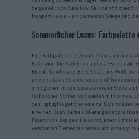
dargestellt von Jude Law. Sein persönlicher St
lässigem Luxus – ein passendes Spiegelbild dies
Sommerlicher Luxus: Farbpalette u
Eine Farbpalette des Sommerluxus und innovativ
Kollektion. Die Kollektion umfasst Farben wie Tü
Biskuit, Schokolade, Ecru, Nebel und Weiß, die 
an exorbitante Strandurlaube und Sonnenunterg
ermöglichen, in dem Luxus an erster Stelle steht
technischen Stoffen und spielen mit Formen, Li
den Highlights gehören eine mit Gummifäden be
eine Neo-Bush-Jacke und eine gesteppte Hose. 
Essenz von lässigem Luxus mit jedem Schritt ein
verspielten Elementen heraus und ermutigt zu