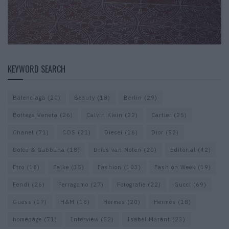
KEYWORD SEARCH
Balenciaga
(20)
Beauty
(18)
Berlin
(29)
Bottega Veneta
(26)
Calvin Klein
(22)
Cartier
(25)
Chanel
(71)
COS
(21)
Diesel
(16)
Dior
(52)
Dolce & Gabbana
(18)
Dries van Noten
(20)
Editorial
(42)
Etro
(18)
Falke
(35)
Fashion
(103)
Fashion Week
(19)
Fendi
(26)
Ferragamo
(27)
Fotografie
(22)
Gucci
(69)
Guess
(17)
H&M
(18)
Hermes
(20)
Hermès
(18)
homepage
(71)
Interview
(82)
Isabel Marant
(23)