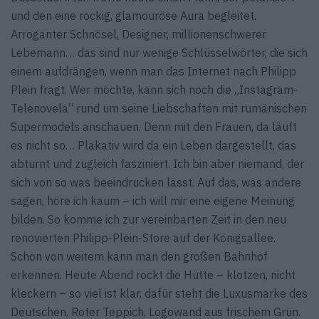
und den eine rockig, glamouröse Aura begleitet.
Arroganter Schnösel, Designer, millionenschwerer
Lebemann… das sind nur wenige Schlüsselwörter, die sich
einem aufdrängen, wenn man das Internet nach Philipp
Plein fragt. Wer möchte, kann sich noch die „Instagram-
Telenovela“ rund um seine Liebschaften mit rumänischen
Supermodels anschauen. Denn mit den Frauen, da läuft
es nicht so… Plakativ wird da ein Leben dargestellt, das
abturnt und zugleich fasziniert. Ich bin aber niemand, der
sich von so was beeindrucken lässt. Auf das, was andere
sagen, höre ich kaum – ich will mir eine eigene Meinung
bilden. So komme ich zur vereinbarten Zeit in den neu
renovierten Philipp-Plein-Store auf der Königsallee.
Schon von weitem kann man den großen Bahnhof
erkennen. Heute Abend rockt die Hütte – klotzen, nicht
kleckern – so viel ist klar, dafür steht die Luxusmarke des
Deutschen. Roter Teppich, Logowand aus frischem Grün.