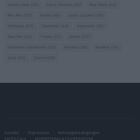
Jimmy Choo
(20)
Louis Vuitton
(58)
Max Mara
(30)
Miu Miu
(27)
Prada
(44)
Saint Laurent
(30)
Schmuck
(17)
Sportmax
(22)
Swarovski
(23)
Taschen
(16)
Travel
(23)
Uhren
(33)
Vacheron Constantin
(16)
Versace
(26)
Wolford
(20)
Zara
(18)
Zürich
(38)
kontakt
Impressum
Nutzungsbedingungen
FACES Card
ADVERTISING & COOPERATION