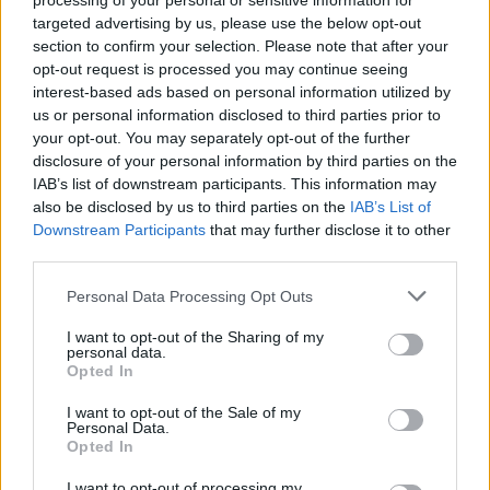
processing of your personal or sensitive information for
eröffnen in Frankfurt und München sowie in Zürich. Ich
targeted advertising by us, please use the below opt-out
bin noch nicht fertig mit meiner Vision.
section to confirm your selection. Please note that after your
opt-out request is processed you may continue seeing
F:
Ihre Person und Ihr Label polarisieren – was
interest-based ads based on personal information utilized by
entgegnen Sie Kritikern?
us or personal information disclosed to third parties prior to
your opt-out. You may separately opt-out of the further
PP:
Neider sind zum einen eine gute Motivation, zum
disclosure of your personal information by third parties on the
anderen zeigen sie aber auch Schwäche. Denn wer neidet,
IAB’s list of downstream participants. This information may
zeigt ja nur, dass da eine Angst besteht, jemand anderes
also be disclosed by us to third parties on the
IAB’s List of
könnte besser sein. Die Marke Philipp Plein besetzt eine
Downstream Participants
that may further disclose it to other
Nische. Da stehen wir bisher alleine. Es gibt daher nicht
third parties.
viele Vergleichspunkte.
Personal Data Processing Opt Outs
F:
Sie haben mit Terry Richardson, dem umstrittensten
I want to opt-out of the Sharing of my
personal data.
Fotografen der Mode-Branche, zusammengearbeitet. Wie
Opted In
kam es zu dieser Zusammenarbeit? Effekthascherei?
PP:
Damals war Terry Richardson einer der hippsten
I want to opt-out of the Sale of my
Personal Data.
Fotografen der Welt, und mit dem wollte ich zusammen
Opted In
arbeiten.
I want to opt-out of processing my