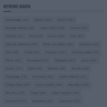
KEYWORD SEARCH
Balenciaga
(20)
Beauty
(18)
Berlin
(29)
Bottega Veneta
(26)
Calvin Klein
(22)
Cartier
(25)
Chanel
(71)
COS
(21)
Diesel
(16)
Dior
(52)
Dolce & Gabbana
(18)
Dries van Noten
(20)
Editorial
(42)
Etro
(18)
Falke
(35)
Fashion
(103)
Fashion Week
(19)
Fendi
(26)
Ferragamo
(27)
Fotografie
(22)
Gucci
(69)
Guess
(17)
H&M
(18)
Hermes
(20)
Hermès
(18)
homepage
(71)
Interview
(82)
Isabel Marant
(23)
Jimmy Choo
(20)
Louis Vuitton
(58)
Max Mara
(30)
Miu Miu
(27)
Prada
(44)
Saint Laurent
(30)
Schmuck
(17)
Sportmax
(22)
Swarovski
(23)