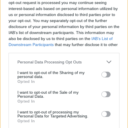
opt-out request is processed you may continue seeing
WF:
Für die Umstellung müssen einmal zwei Kollektionen
interest-based ads based on personal information utilized by
gleichzeitig fertig werden. Zudem muss die Produktion
us or personal information disclosed to third parties prior to
jedes Mal rechtzeitig vor der Präsentation ankommen,
your opt-out. You may separately opt-out of the further
disclosure of your personal information by third parties on the
damit das Konzept aufgeht. Das ist für ein kleines Team
IAB’s list of downstream participants. This information may
durchaus herausfordernd.
also be disclosed by us to third parties on the
IAB’s List of
Downstream Participants
that may further disclose it to other
F:
Was ist das Schwierige daran, See-Now-Buy-Now
third parties.
langfristig umzusetzen, und worin liegen die Vorteile?
WF:
Ich arbeite gerne bis zum letzten Moment an der
Personal Data Processing Opt Outs
Kollektion, was durch das Konzept von See-Now-Buy-
I want to opt-out of the Sharing of my
Now entfällt. Das ist für mich eine große Umstellung. Der
personal data.
Opted In
Impuls, der von der Präsentation ausgeht, kann dadurch
aber viel intensiver ausgeschöpft werden. Wir probieren
I want to opt-out of the Sale of my
Personal Data.
gerne neue Konzepte aus. Wir werden sehen, wie sich
Opted In
dieses Modell für uns in den nächsten Saisons entwickeln
I want to opt-out of processing my
wird.
Personal Data for Targeted Advertising.
Opted In
F:
Du entwirfst neben Mode auch Möbelstücke. Was ist