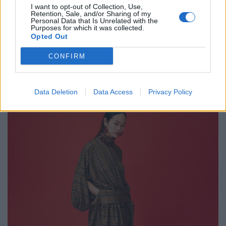
I want to opt-out of Collection, Use,
schwieriger und weshalb?
Retention, Sale, and/or Sharing of my
Personal Data that Is Unrelated with the
WF:
Möbel sind für mich persönlich schwieriger, weil mir
Purposes for which it was collected.
die handwerklichen Kenntnisse dazu fehlen. Mode lässt
Opted Out
sich für mich deutlich schneller, theoretisch auch durch
CONFIRM
meine eigenen Hände, umsetzen, da ich darin ausgebildet
bin.
Data Deletion
Data Access
Privacy Policy