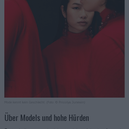
Mode kennt kein Geschlecht. (Foto: © Prissilya Junewin)
Über Models und hohe Hürden