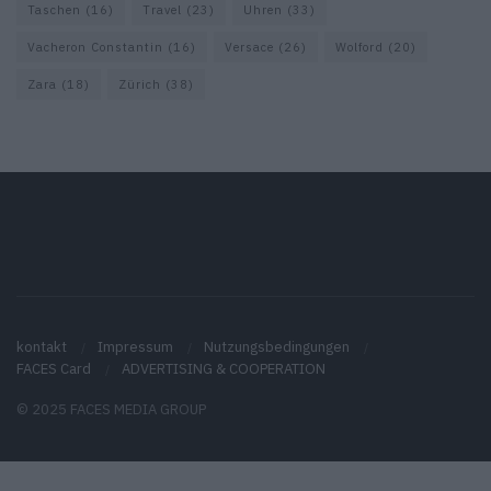
Taschen
(16)
Travel
(23)
Uhren
(33)
Vacheron Constantin
(16)
Versace
(26)
Wolford
(20)
Zara
(18)
Zürich
(38)
kontakt
Impressum
Nutzungsbedingungen
FACES Card
ADVERTISING & COOPERATION
© 2025 FACES MEDIA GROUP