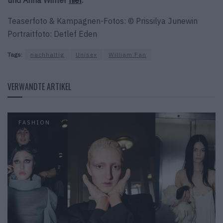
und Anna Winter
hier
.
Teaserfoto & Kampagnen-Fotos: © Prissilya Junewin
Portraitfoto: Detlef Eden
Tags:
nachhaltig
Unisex
William Fan
VERWANDTE ARTIKEL
FASHION