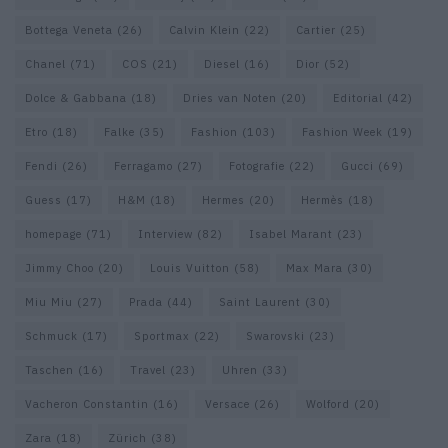
Bottega Veneta
(26)
Calvin Klein
(22)
Cartier
(25)
Chanel
(71)
COS
(21)
Diesel
(16)
Dior
(52)
Dolce & Gabbana
(18)
Dries van Noten
(20)
Editorial
(42)
Etro
(18)
Falke
(35)
Fashion
(103)
Fashion Week
(19)
Fendi
(26)
Ferragamo
(27)
Fotografie
(22)
Gucci
(69)
Guess
(17)
H&M
(18)
Hermes
(20)
Hermès
(18)
homepage
(71)
Interview
(82)
Isabel Marant
(23)
Jimmy Choo
(20)
Louis Vuitton
(58)
Max Mara
(30)
Miu Miu
(27)
Prada
(44)
Saint Laurent
(30)
Schmuck
(17)
Sportmax
(22)
Swarovski
(23)
Taschen
(16)
Travel
(23)
Uhren
(33)
Vacheron Constantin
(16)
Versace
(26)
Wolford
(20)
Zara
(18)
Zürich
(38)