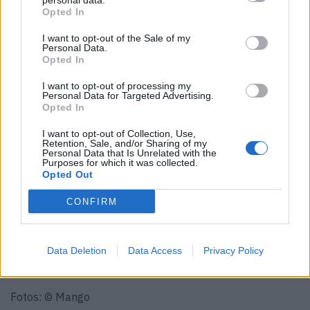
personal data.
Opted In
I want to opt-out of the Sale of my
Personal Data.
Opted In
Starke Frauen, starke Looks
I want to opt-out of processing my
Personal Data for Targeted Advertising.
Kaia tritt damit in die Fußstapfen von Legenden: Naomi,
Opted In
Kate, Kendall. Alles Gesichter, die Mango schon früher für
I want to opt-out of Collection, Use,
sich gewinnen konnte. Eine lange Tradition, wenn es
Retention, Sale, and/or Sharing of my
Personal Data that Is Unrelated with the
darum geht, starke Frauen mit starker Attitüde zu feiern.
Purposes for which it was collected.
Opted Out
Wer Lust hat, die entspannten Looks selbst zu tragen,
kann die Craft Your Own Story Kollektion
hier
entdecken
CONFIRM
und shoppen.
Mehr über Kaia Gerbers eigene Geschichte und ihre Sicht
Data Deletion
Data Access
Privacy Policy
auf Mode erfährst du in
unserem Interview
.
Fotos: © Mango