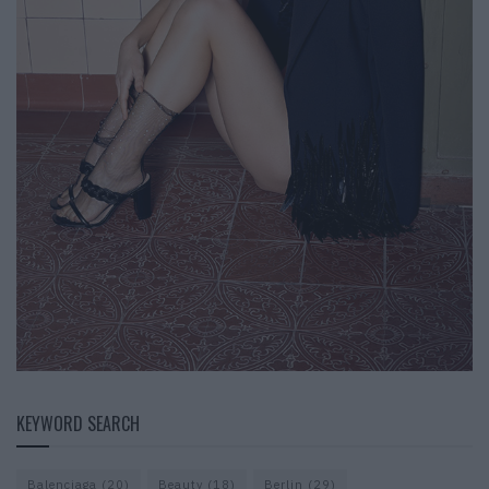
KEYWORD SEARCH
Balenciaga
(20)
Beauty
(18)
Berlin
(29)