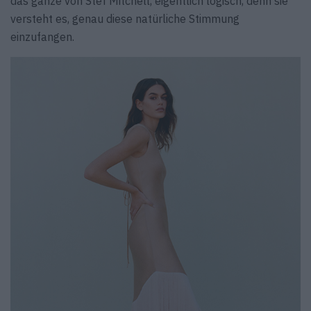
das ganze von Stef Mitchell, eigentlich logisch, denn sie
versteht es, genau diese natürliche Stimmung
einzufangen.