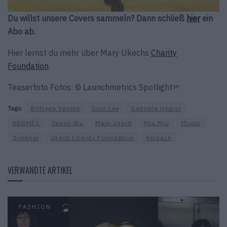
Du willst unsere Covers sammeln? Dann schließ
hier
ein
Abo ab.
Hier lernst du mehr über Mary Ukechs
Charity
Foundation
.
Teaserfoto Fotos: © Launchmetrics Spotlight
SM
Tags:
Bottega Veneta
Dion Lee
Gabriela Hearst
HERMÈS
Jason Wu
Mary Ukech
Miu Miu
Model
Simkhai
Ukech Charity Foundation
Versace
VERWANDTE ARTIKEL
FASHION