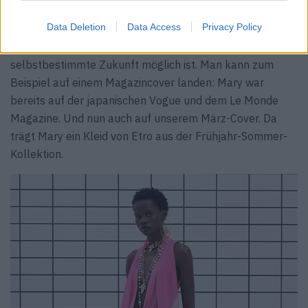
Charity Foundation betreut.
Data Deletion
Data Access
Privacy Policy
Mary möchte den Menschen aufzeigen, dass eine
selbstbestimmte Zukunft möglich ist. Man kann zum
Beispiel auf einem Magazincover landen: Mary war
bereits auf der japanischen Vogue und dem Le Monde
Magazine. Und nun auch auf unserem März-Cover. Da
trägt Mary ein Kleid von Etro aus der Frühjahr-Sommer-
Kollektion.