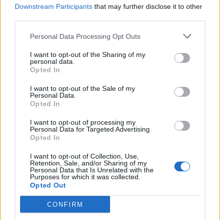
Der Modeltraum war zwar geboren, doch Mary fing
Downstream Participants
that may further disclose it to other
trotzdem zuerst eine Ausbildung an und studierte
third parties.
Klinische Kinderneuropsychologie in Nairobi. Inspiriert von
Personal Data Processing Opt Outs
den Geschichten, die sie im Flüchtlingslager erlebte,
wollte sie ihren zukünftigen beruflichen Fokus vor allem
I want to opt-out of the Sharing of my
personal data.
auf schwangere Frauen und Kinder legen. Doch dann
Opted In
klopfte die Modewelt an: Mary wurde von der Agentur
I want to opt-out of the Sale of my
Skimmer Models Africa entdeckt. Das Studium wurde auf
Personal Data.
Opted In
Eis gelegt während sie die Modelwelt für ein paar Monate
erkunden wollte – aus den Monaten wurden schließlich
I want to opt-out of processing my
Personal Data for Targeted Advertising.
Jahre. Ihr Leben in Kenia hat sie trotz des Glamours der
Opted In
Modewelt nicht hinter sich gelassen. Sie gründete die
Ukech Charity Foundation, deren Ziel es ist, die Menschen
I want to opt-out of Collection, Use,
Retention, Sale, and/or Sharing of my
im Kakuma Refugee Camp und im Kaloboyei Settlement
Personal Data that Is Unrelated with the
Purposes for which it was collected.
zu unterstützen. Im Mittelpunkt stehen dabei der Zugang
Opted Out
zu Bildung und emotionaler Unterstützung. Besonders
CONFIRM
vulnerable Personen wie Mädchen, schwangere Frauen
und Menschen mit Behinderung werden von der Ukech