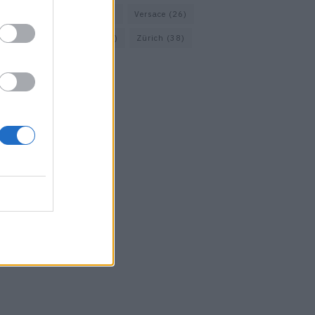
Vacheron Constantin
(16)
Versace
(26)
Wolford
(20)
Zara
(18)
Zürich
(38)