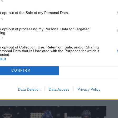
In
er Position und würdigte die Botschaft, die sie an junge
o opt-out of the Sale of my Personal Data.
en meistern. Er betonte die Bedeutung von Vielfalt und
In
Williams fühlt sich geehrt, Teil dieser Veränderung zu
u inspirieren, die sich einst von ihren Umständen
to opt-out of processing my Personal Data for Targeted
ing.
In
o opt-out of Collection, Use, Retention, Sale, and/or Sharing
Generation
ersonal Data that Is Unrelated with the Purposes for which it
lected.
Out
end, da sie mit der Generation der
„Minecraft-Süchtigen“
CONFIRM
arktgruppe darstellt. Obwohl sie sich an die Generation
X und Millennials. Diese „älteren Dudes“ mit einer
cken besonders angesprochen, die eine frische
Data Deletion
Data Access
Privacy Policy
er bieten.