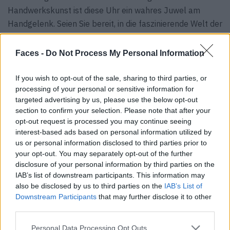
Handwerkskunst ist diese Uhr ein wahres Juwel am
Handgelenk. Seien Sie bereit, in die faszinierende Welt der
Piaget Polo Field einzutauchen und Ihren eigenen Stil mit
Eleganz und Raffinesse zu definieren.
Faces -
Do Not Process My Personal Information
Facts zur Piaget Polo Field:
If you wish to opt-out of the sale, sharing to third parties, or
processing of your personal or sensitive information for
Management Mode: Reproducible
targeted advertising by us, please use the below opt-out
Limited Edition: Annual Limited Production of 400
section to confirm your selection. Please note that after your
opt-out request is processed you may continue seeing
watches
interest-based ads based on personal information utilized by
Size: 42 mm
us or personal information disclosed to third parties prior to
your opt-out. You may separately opt-out of the further
Thickness: 9.4 Millimeters
disclosure of your personal information by third parties on the
IAB’s list of downstream participants. This information may
Precious material: Steel 68.23 g
also be disclosed by us to third parties on the
IAB’s List of
Calibre Name: 1110P: Manufacture self-winding
Downstream Participants
that may further disclose it to other
mechanical movement, date, seconds
third parties.
Movement energy: Self-winding
Personal Data Processing Opt Outs