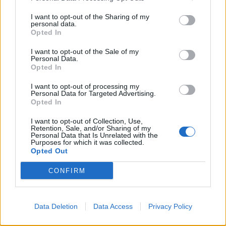
Sapphire case-back: Yes
I want to opt-out of the Sharing of my
personal data.
Opted In
Lese
hier
welches Uhrenmodell am besten zu dir passt.
I want to opt-out of the Sale of my
Personal Data.
Tags:
Luxus
Piaget
Schweizer Uhrenmarke
Uhren,
Opted In
I want to opt-out of processing my
VERWANDTE ARTIKEL
Personal Data for Targeted Advertising.
Opted In
I want to opt-out of Collection, Use,
FASHION
Retention, Sale, and/or Sharing of my
Personal Data that Is Unrelated with the
Purposes for which it was collected.
Opted Out
CONFIRM
Data Deletion
Data Access
Privacy Policy