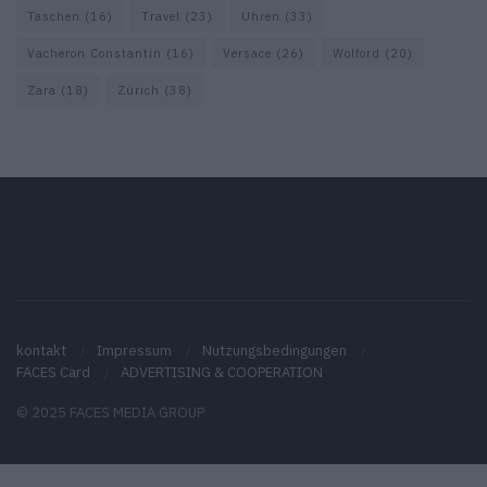
Taschen
(16)
Travel
(23)
Uhren
(33)
Vacheron Constantin
(16)
Versace
(26)
Wolford
(20)
Zara
(18)
Zürich
(38)
kontakt
Impressum
Nutzungsbedingungen
FACES Card
ADVERTISING & COOPERATION
© 2025 FACES MEDIA GROUP