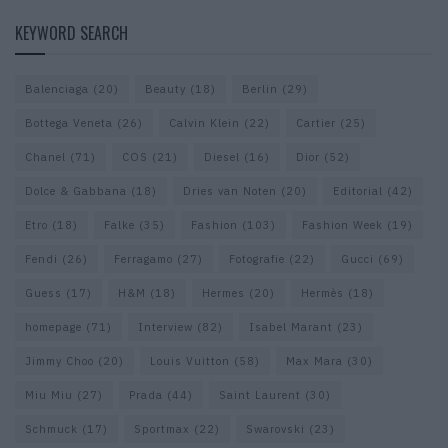
KEYWORD SEARCH
Balenciaga
(20)
Beauty
(18)
Berlin
(29)
Bottega Veneta
(26)
Calvin Klein
(22)
Cartier
(25)
Chanel
(71)
COS
(21)
Diesel
(16)
Dior
(52)
Dolce & Gabbana
(18)
Dries van Noten
(20)
Editorial
(42)
Etro
(18)
Falke
(35)
Fashion
(103)
Fashion Week
(19)
Fendi
(26)
Ferragamo
(27)
Fotografie
(22)
Gucci
(69)
Guess
(17)
H&M
(18)
Hermes
(20)
Hermès
(18)
homepage
(71)
Interview
(82)
Isabel Marant
(23)
Jimmy Choo
(20)
Louis Vuitton
(58)
Max Mara
(30)
Miu Miu
(27)
Prada
(44)
Saint Laurent
(30)
Schmuck
(17)
Sportmax
(22)
Swarovski
(23)