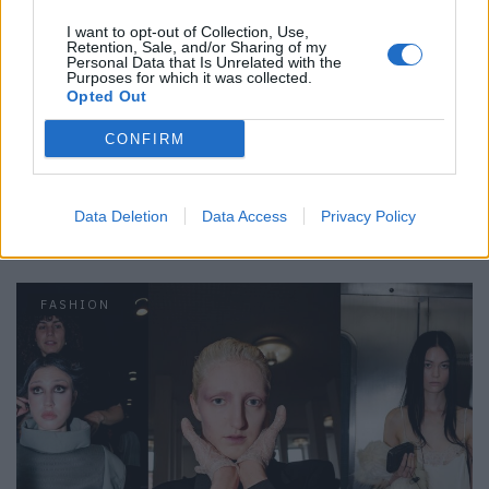
Und für Style-Inspirationen in diesem Sommer:
Roberto
Cavalli Ss25 Kollektion auf faces.ch
I want to opt-out of Collection, Use,
Retention, Sale, and/or Sharing of my
Personal Data that Is Unrelated with the
Teaserfoto Fotos: © Launchmetrics Spotlight
Purposes for which it was collected.
SM
Opted Out
Tags:
Fall/Winter2025
Fashion Week Fall/Winter 25/26
CONFIRM
Fausto Puglisi
Roberto Cavalli
Data Deletion
Data Access
Privacy Policy
VERWANDTE ARTIKEL
FASHION