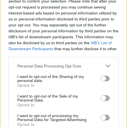
section to confirm your selection. Please note that after your
opt-out request is processed you may continue seeing
interest-based ads based on personal information utilized by
us or personal information disclosed to third parties prior to
your opt-out. You may separately opt-out of the further
disclosure of your personal information by third parties on the
IAB’s list of downstream participants. This information may
also be disclosed by us to third parties on the
IAB’s List of
Downstream Participants
that may further disclose it to other
third parties.
Personal Data Processing Opt Outs
Roberto Cavallis Herbst/Winter 2025/26 Kollektion,
„Pompeii Future“, steht für die mutige Eleganz der Marke.
I want to opt-out of the Sharing of my
personal data.
Sie erzählt eine Geschichte, die Epochen verbindet, das
Opted In
kulturelle Erbe ehrt und die Trägerin in eine Welt voller
I want to opt-out of the Sale of my
verführerischer Anziehungskraft einlädt.​
Personal Data.
Opted In
Die ganze Show von die Roberto Cavalli Herbst/Winter
2025/26 Kollektion findest du
hier.
I want to opt-out of processing my
Personal Data for Targeted Advertising.
Opted In