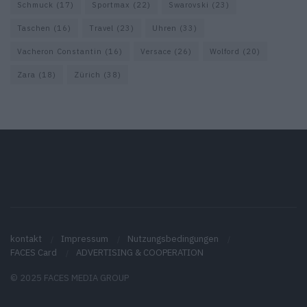
Schmuck
(17)
Sportmax
(22)
Swarovski
(23)
Taschen
(16)
Travel
(23)
Uhren
(33)
Vacheron Constantin
(16)
Versace
(26)
Wolford
(20)
Zara
(18)
Zürich
(38)
kontakt
Impressum
Nutzungsbedingungen
FACES Card
ADVERTISING & COOPERATION
© 2025 FACES MEDIA GROUP