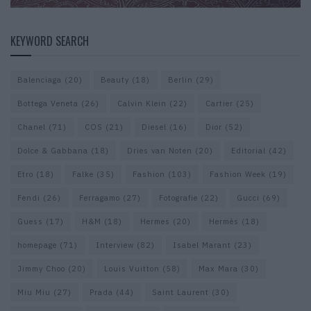
KEYWORD SEARCH
Balenciaga
(20)
Beauty
(18)
Berlin
(29)
Bottega Veneta
(26)
Calvin Klein
(22)
Cartier
(25)
Chanel
(71)
COS
(21)
Diesel
(16)
Dior
(52)
Dolce & Gabbana
(18)
Dries van Noten
(20)
Editorial
(42)
Etro
(18)
Falke
(35)
Fashion
(103)
Fashion Week
(19)
Fendi
(26)
Ferragamo
(27)
Fotografie
(22)
Gucci
(69)
Guess
(17)
H&M
(18)
Hermes
(20)
Hermès
(18)
homepage
(71)
Interview
(82)
Isabel Marant
(23)
Jimmy Choo
(20)
Louis Vuitton
(58)
Max Mara
(30)
Miu Miu
(27)
Prada
(44)
Saint Laurent
(30)