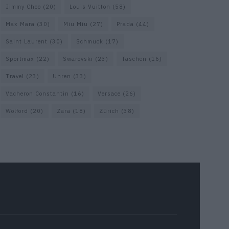
Jimmy Choo
(20)
Louis Vuitton
(58)
Max Mara
(30)
Miu Miu
(27)
Prada
(44)
Saint Laurent
(30)
Schmuck
(17)
Sportmax
(22)
Swarovski
(23)
Taschen
(16)
Travel
(23)
Uhren
(33)
Vacheron Constantin
(16)
Versace
(26)
Wolford
(20)
Zara
(18)
Zürich
(38)