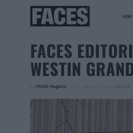
HOME
FACES EDITOR
WESTIN GRAN
by
FACES Magazin
6. Jänner 2016
in
Fashion