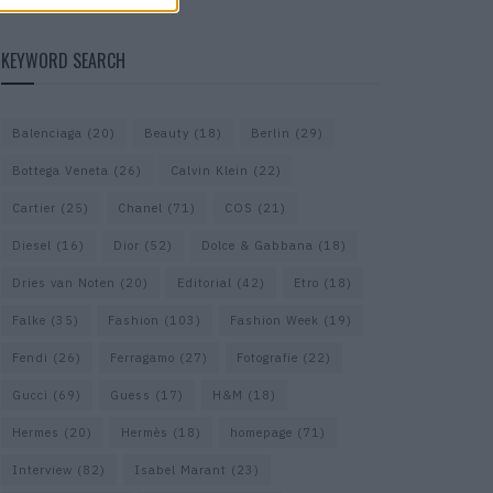
KEYWORD SEARCH
Balenciaga
(20)
Beauty
(18)
Berlin
(29)
Bottega Veneta
(26)
Calvin Klein
(22)
Cartier
(25)
Chanel
(71)
COS
(21)
Diesel
(16)
Dior
(52)
Dolce & Gabbana
(18)
Dries van Noten
(20)
Editorial
(42)
Etro
(18)
Falke
(35)
Fashion
(103)
Fashion Week
(19)
Fendi
(26)
Ferragamo
(27)
Fotografie
(22)
Gucci
(69)
Guess
(17)
H&M
(18)
Hermes
(20)
Hermès
(18)
homepage
(71)
Interview
(82)
Isabel Marant
(23)