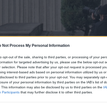
 Not Process My Personal Information
to opt-out of the sale, sharing to third parties, or processing of your per
formation for targeted advertising by us, please use the below opt-out s
r selection. Please note that after your opt-out request is processed y
eing interest-based ads based on personal information utilized by us or
disclosed to third parties prior to your opt-out. You may separately opt-
unser aktuelles Modeeditorial „Dans Le Vent“ waren wir
losure of your personal information by third parties on the IAB’s list of
gs.
. This information may also be disclosed by us to third parties on the
IA
 Beaufort bliess er uns um die Ohren, als wir Ende
Participants
that may further disclose it to other third parties.
les Editorial schossen. Die Location: das Hotel The
nkt, liegt falsch. Denn wir hatten uns entschieden,