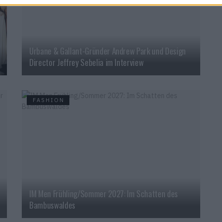
Urbane & Gallant-Gründer Andrew Park und Design
Director Jeffrey Sebelia im Interview
FASHION
IM Men Frühling/Sommer 2027: Im Schatten des
Bambuswaldes