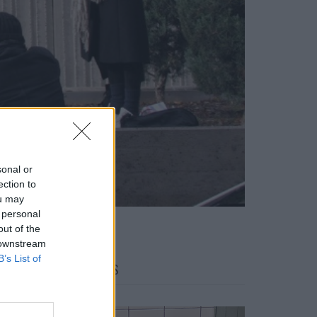
sonal or
ection to
ou may
 personal
out of the
 downstream
B’s List of
FACES FASHION EDITORIALS