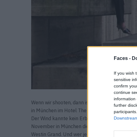
Faces -
Do
If you wish 
sensitive in
confirm you
continue se
information 
Wenn wir shooten, dann ist immer was los. Für 
further disc
in München im Hotel The Westin Grand unterwe
participants
Der Wind kannte kein Erbarmen. Mit ganzen neun
Downstream 
November in München die Bilder für unser aktuel
Westin Grand. Und wer jetzt an warme Zimmer de