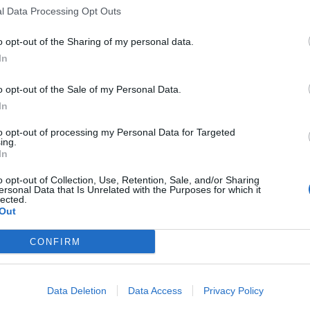
ingungen leistete das Team um Stylistin Christine
l Data Processing Opt Outs
it. Die geometrischen Körper und klaren
o opt-out of the Sharing of my personal data.
n Grand passten perfekt zu den klar geschnittenen
In
ich fügte sich auch der Wind ganz natürlich in unsere
sche Konsequenz und wählten für unser Editorial den Titel
o opt-out of the Sale of my Personal Data.
In
6, 81925 München, www.westingrandmunich.com
to opt-out of processing my Personal Data for Targeted
ing.
In
o opt-out of Collection, Use, Retention, Sale, and/or Sharing
ersonal Data that Is Unrelated with the Purposes for which it
lected.
Out
CONFIRM
FASHION
Data Deletion
Data Access
Privacy Policy