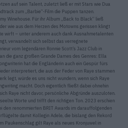
zen auf sein Talent, zuletzt ließ er mit Stars wie Dua
undtrack zum „Barbie“-Film die Puppen tanzen.
my Winehouse. Für ihr Album „Back to Black“ ließ
 der wie aus dem Herzen des Motowns gerissen klingt
hte wirft – unter anderem auch dank Ausnahmetalenten
gt, verwandelt sich selbst das verregnete
ieur vom legendären Ronnie Scott’s Jazz Club in
k an die ganz großen Grande Dames des Genres: Ella
ongwriterin hat die Engländerin auch ein Gespür fürs
ieder interpretiert, die aus der Feder von Raye stammen
erk legt, würde es uns nicht wundern, wenn sich Raye
ngwriting macht. Doch eigentlich fließt dabei ohnehin
t sich Raye nicht davor, persönliche Abgründe auszuloten.
seelte Worte und trifft den richtigen Ton. 2023 erschien
ei den renommierten BRIT Awards im darauffolgenden
flügelte damit Kollegin Adele, die bislang den Rekord
sem Paukenschlag gilt Raye als neues Kronjuwel in