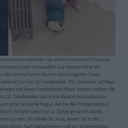
kennenlernen möchten. Sie scheint mit einem Charisma
in Sonnensystem verwandelt, aus dessen Mitte sie
 zu den poetischsten Worten und mutigsten Taten
s Leben ist zu kurz für Langeweile. Mit „Suzanne“ ist Raye
emeinsam mit ihrem Produzenten Mark Ronson widmet die
 im 18. Jahrhundert das erste Kapitel von Audemars
m grün lackierte Nägel, wie sie die Protagonistin in
n ihrem Umfeld meist nur La Zanne genannt wurde,
son zu sein. Im Vallée de Joux, einem Tal in der
tzin durch. Auch Naturheilerin und gar Schmugglerin,