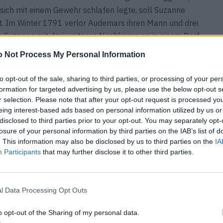
 sich mit einem Gewehr schlafen legte, soll Suzanne
. Im Winter 1791 verlor Audemars ihren Mann und drei
eb Suzanne mit drei weiteren Nachkommen in einem Dorf
en viel abverlangte. Das Vallée de Joux lag fernab
 Not Process My Personal Information
kalt.
to opt-out of the sale, sharing to third parties, or processing of your per
in jenen Jahren eine Kunst auszubreiten, die es zu
formation for targeted advertising by us, please use the below opt-out s
r selection. Please note that after your opt-out request is processed y
, begannen in kleinen Werkstätten die ersten
eing interest-based ads based on personal information utilized by us or
udemars entschied, dass auch die Zukunft ihrer Familie
disclosed to third parties prior to your opt-out. You may separately opt-
ieben werden soll. Also schickte sie ihren
losure of your personal information by third parties on the IAB’s list of
ldung zu einem der Uhrmacher im Ort. Aus dem
. This information may also be disclosed by us to third parties on the
IA
Participants
that may further disclose it to other third parties.
achs, dessen neuartige Komplikationen bald in ganz
 Mutter für ihn getan hatte, schickte auch Louis-
hrmachern, die er finden konnte. Damit legte er den
l Data Processing Opt Outs
 Gründung von Audemars Piguet die Haute Horlogerie
on La Zanne und hielten ihre Geschichte in der eng
o opt-out of the Sharing of my personal data.
weil prägten neue Frauen das Werk der Manufaktur.