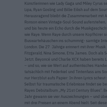
Künstlerinnen wie Lady Gaga und Miley Cyrus set
Lipa, Ryan Gosling und Billie Eilish auf dem So
Herausragend bleibt die Zusammenarbeit mit A
Ronson einen Vintage-Soul-Sound auferstehen,
und bis heute ein Echo durch die Musikgeschic
wie Raye. Wenn Raye durch unsere Kopfhörer sin
Buswartehäuschen ins schummrig- samtige Inter
London. Die 27 Jährige erinnert mit ihrer Musi
Fitzgerald, Nina Simone, Etta James. Doch als S
Jetzt. Beyoncé und Charlie XCX haben bereits L
– und so, wie sie Wert auf authentisches Handw
tatsächlich mit Federkiel und Tintenfass ans So
nur Herzblut aufs Papier: In ihren Lyrics scheu
Selbst für traumatische Erlebnisse findet sie be
Rayes Debütalbum „My 21st Century Blues“. B
Jahr gewann sie vier Auszeichnungen – und über
mit drei Preisen an einem Abend hielt. Seit die