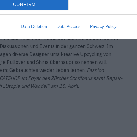
CONFIRM
macht uns zum Zombie. Da tut’s gerade gut, sich während
ie Fashion Revolution Week hält vom 23. bis 26. April
Data Deletion
Data Access
Privacy Policy
ktiert zu betrachten. Kaufen wir nur um des Kaufens
 ohne das neue Paar Boots auf nackten Sohlen laufen?
Diskussionen und Events in der ganzen Schweiz. Im
agen diverse Designer ums kreative Upcycling von
e Pullover und Shirts überhaupt so nennen will.
em: Gebrauchtes wieder lieben lernen.
Fashion
WEATSHOP im Foyer des Zürcher Schiffbaus samt Repair-
 „Utopie und Wandel“ am 25. April,