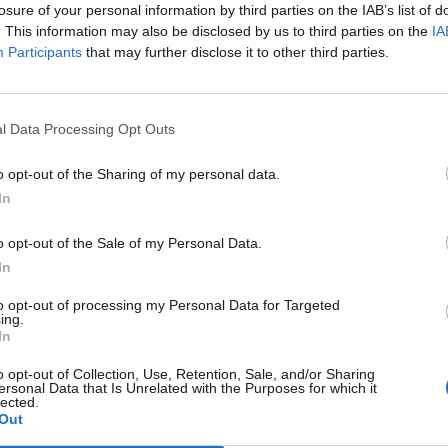
losure of your personal information by third parties on the IAB’s list of
. This information may also be disclosed by us to third parties on the
IA
Participants
that may further disclose it to other third parties.
osen tragen, gibt Iris Apfel modisch den Paradiesvogel.
l Data Processing Opt Outs
s so viele Ideen für neue Outfits im Kopf. Übers Alter
bt schliesslich Wichtigeres. Zum Beispiel Schmuck,
o opt-out of the Sharing of my personal data.
hitektin nicht nur sammelt wie ein verzweifelter Single
In
t. Wenn sie nicht zeichnet, schreibt Iris Apfel. In
o opt-out of the Sale of my Personal Data.
ne Frage des Alters“ verteilt sie auf jeder Seite mehr
In
s ein paar davon nehmen wir uns zu Herzen, denn mit
New Yorker Trinkwasser liegen.
Iris Apfel, „Stil ist
to opt-out of processing my Personal Data for Targeted
ing.
3.–
In
o opt-out of Collection, Use, Retention, Sale, and/or Sharing
ersonal Data that Is Unrelated with the Purposes for which it
lected.
Out