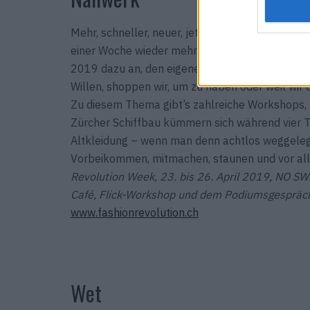
Mehr, schneller, neuer, jetzt und sofort. Mode 
einer Woche wieder mehr Gedanken zu machen. D
2019 dazu an, den eigenen Kleiderschrank refle
Willen, shoppen wir, um zu haben oder weil wir
Zu diesem Thema gibt’s zahlreiche Workshops, 
Zürcher Schiffbau kümmern sich während vier T
Altkleidung – wenn man denn achtlos weggelegt
Vorbeikommen, mit­machen, staunen und vor all
Revolution Week, 23. bis 26. April 2019, NO S
Café, Flick-Workshop und dem Podiumsgespräch
www.fashionrevolution.ch
Wet