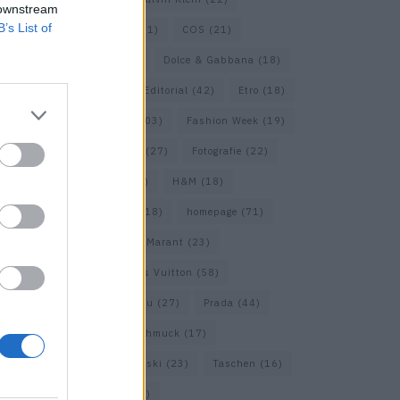
 downstream
B’s List of
Cartier
(25)
Chanel
(71)
COS
(21)
Diesel
(16)
Dior
(52)
Dolce & Gabbana
(18)
Dries van Noten
(20)
Editorial
(42)
Etro
(18)
Falke
(35)
Fashion
(103)
Fashion Week
(19)
Fendi
(26)
Ferragamo
(27)
Fotografie
(22)
Gucci
(69)
Guess
(17)
H&M
(18)
Hermes
(20)
Hermès
(18)
homepage
(71)
Interview
(82)
Isabel Marant
(23)
Jimmy Choo
(20)
Louis Vuitton
(58)
Max Mara
(30)
Miu Miu
(27)
Prada
(44)
Saint Laurent
(30)
Schmuck
(17)
Sportmax
(22)
Swarovski
(23)
Taschen
(16)
Travel
(23)
Uhren
(33)