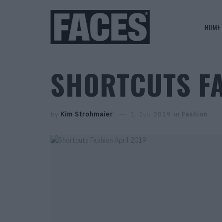
HOME
SHORTCUTS FA
by
Kim Strohmaier
1. Juli 2019
in
Fashion