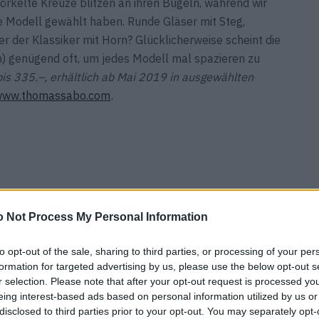
kelte Kreuze blitzen an ihren Bügeln, während wir
ge Modell gewählt haben. Runde Gläser mit Steg,
er der Klassiker mit Horn? Glücklicherweise scheint die
) genügend oft, um jedes Modell mal spazieren zu
is 335.–, erhältlich ab Mai 2019 in ausgewählten
www.thomassabo.com
.
nicht hat, kann es gleich sein lassen. Deshalb sollte
 Not Process My Personal Information
umachen, was Labels wie Giorgio Armani oder N°21 da so
ider, Mäntel, Pumps und Taschen, deren Optik braven
to opt-out of the sale, sharing to third parties, or processing of your per
formation for targeted advertising by us, please use the below opt-out s
terialmix mit Leinen, Baumwolle oder Strick zeigen die
r selection. Please note that after your opt-out request is processed y
eing interest-based ads based on personal information utilized by us or
disclosed to third parties prior to your opt-out. You may separately opt-