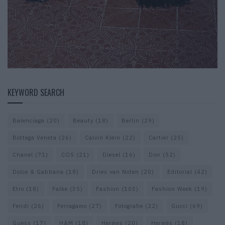
KEYWORD SEARCH
Balenciaga
(20)
Beauty
(18)
Berlin
(29)
Bottega Veneta
(26)
Calvin Klein
(22)
Cartier
(25)
Chanel
(71)
COS
(21)
Diesel
(16)
Dior
(52)
Dolce & Gabbana
(18)
Dries van Noten
(20)
Editorial
(42)
Etro
(18)
Falke
(35)
Fashion
(103)
Fashion Week
(19)
Fendi
(26)
Ferragamo
(27)
Fotografie
(22)
Gucci
(69)
Guess
(17)
H&M
(18)
Hermes
(20)
Hermès
(18)