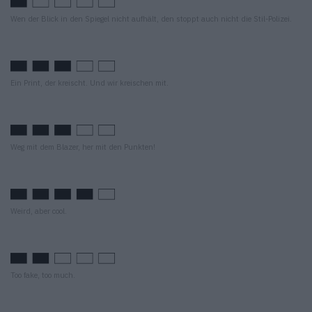
Wen der Blick in den Spiegel nicht aufhält, den stoppt auch nicht die Stil-Polizei.
Ein Print, der kreischt. Und wir kreischen mit.
Weg mit dem Blazer, her mit den Punkten!
Weird, aber cool.
Too fake, too much.