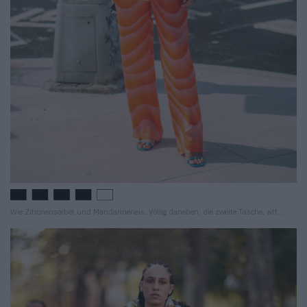
Wie Zitronensorbet und Mandarineneis. Völlig daneben: die zweite Tasche, wtf…