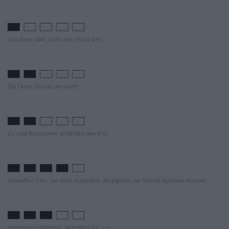
Das kann doch nicht dein Ernst sein…
Die Clown-Schule rekrutiert!
Zu viele Accessoires verderben den Brei.
Homeoffice-Chic, der auch außerhalb der eigenen vier Wände Applaus kassiert.
Hypnose funktioniert! Jedenfalls bei uns.