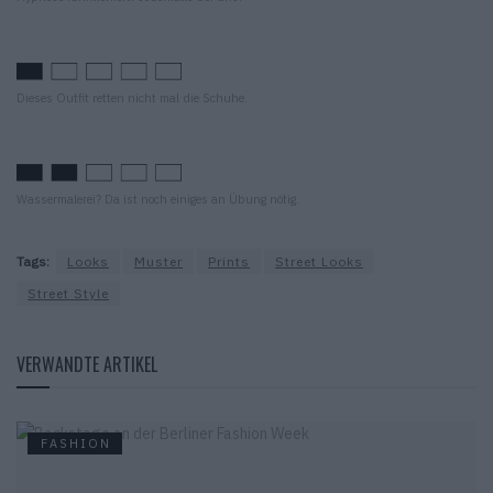
Dieses Outfit retten nicht mal die Schuhe.
Wassermalerei? Da ist noch einiges an Übung nötig.
Tags:
Looks
Muster
Prints
Street Looks
Street Style
VERWANDTE ARTIKEL
FASHION