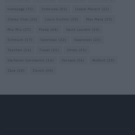
homepage
(71)
Interview
(82)
Isabel Marant
(23)
Jimmy Choo
(20)
Louis Vuitton
(58)
Max Mara
(30)
Miu Miu
(27)
Prada
(44)
Saint Laurent
(30)
Schmuck
(17)
Sportmax
(22)
Swarovski
(23)
Taschen
(16)
Travel
(23)
Uhren
(33)
Vacheron Constantin
(16)
Versace
(26)
Wolford
(20)
Zara
(18)
Zürich
(38)