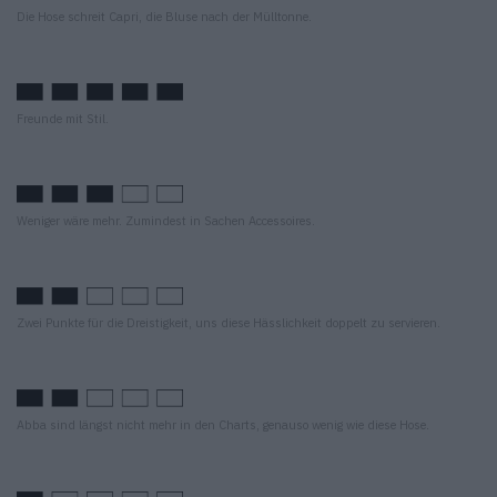
Die Hose schreit Capri, die Bluse nach der Mülltonne.
Freunde mit Stil.
Weniger wäre mehr. Zumindest in Sachen Accessoires.
Zwei Punkte für die Dreistigkeit, uns diese Hässlichkeit doppelt zu servieren.
Abba sind längst nicht mehr in den Charts, genauso wenig wie diese Hose.