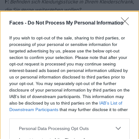
F:
Befinden sich Kleidungsstücke in Ihrem Kleiderschrank,
die Sie gerne weitergeben wollen?
GC:
Ich bin so sehr in die Kreation der Kollektionen
Faces -
Do Not Process My Personal Information
involviert, dass in meinem Kleiderschrank viele Teile von
Colmar hängen, und ich würde sie alle gerne weitergeben.
If you wish to opt-out of the sale, sharing to third parties, or
processing of your personal or sensitive information for
F:
Wo kaufen Sie in Mailand ein?
targeted advertising by us, please use the below opt-out
GC:
In Mailand gibt es sehr viele interessante Geschäfte.
section to confirm your selection. Please note that after your
Ich liebe One Block Down, Antonia und die Geschäfte im
opt-out request is processed you may continue seeing
interest-based ads based on personal information utilized by
Viertel Brera, auch das Nike Lab in der Moscova Strasse
us or personal information disclosed to third parties prior to
gefällt mir sehr.
your opt-out. You may separately opt-out of the further
disclosure of your personal information by third parties on the
F:
Was mögen Sie an Mailand, und was gefällt Ihnen gar
IAB’s list of downstream participants. This information may
nicht?
also be disclosed by us to third parties on the
IAB’s List of
GC:
Mailand ist eine Metropole und bietet in Sachen Jobs,
Downstream Participants
that may further disclose it to other
Mode, Kunst und Events so viele Möglichkeiten. Mailand
third parties.
ist eine sehr belebte Stadt, die extrem schnell wächst.
Personal Data Processing Opt Outs
Das bedeutet allerdings auch, dass man sich mit der