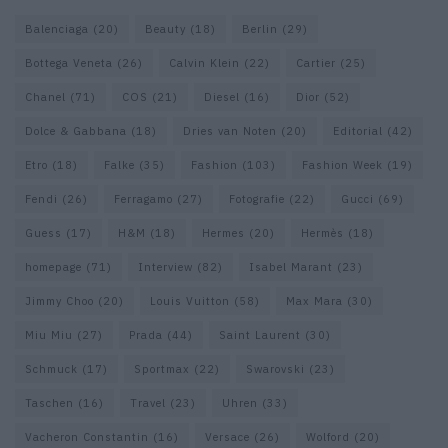
Balenciaga
(20)
Beauty
(18)
Berlin
(29)
Bottega Veneta
(26)
Calvin Klein
(22)
Cartier
(25)
Chanel
(71)
COS
(21)
Diesel
(16)
Dior
(52)
Dolce & Gabbana
(18)
Dries van Noten
(20)
Editorial
(42)
Etro
(18)
Falke
(35)
Fashion
(103)
Fashion Week
(19)
Fendi
(26)
Ferragamo
(27)
Fotografie
(22)
Gucci
(69)
Guess
(17)
H&M
(18)
Hermes
(20)
Hermès
(18)
homepage
(71)
Interview
(82)
Isabel Marant
(23)
Jimmy Choo
(20)
Louis Vuitton
(58)
Max Mara
(30)
Miu Miu
(27)
Prada
(44)
Saint Laurent
(30)
Schmuck
(17)
Sportmax
(22)
Swarovski
(23)
Taschen
(16)
Travel
(23)
Uhren
(33)
Vacheron Constantin
(16)
Versace
(26)
Wolford
(20)