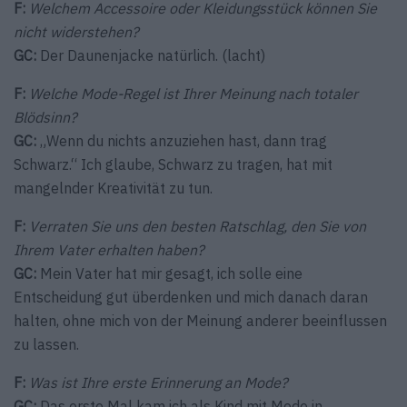
F:
Welchem Accessoire oder Kleidungsstück können Sie
nicht widerstehen?
GC:
Der Daunenjacke natürlich. (lacht)
F:
Welche Mode-Regel ist Ihrer Meinung nach totaler
Blödsinn?
GC:
„Wenn du nichts anzuziehen hast, dann trag
Schwarz.“ Ich glaube, Schwarz zu tragen, hat mit
mangelnder Kreativität zu tun.
F:
Verraten Sie uns den besten Ratschlag, den Sie von
Ihrem Vater erhalten haben?
GC:
Mein Vater hat mir gesagt, ich solle eine
Entscheidung gut überdenken und mich danach daran
halten, ohne mich von der Meinung anderer beeinflussen
zu lassen.
F:
Was ist Ihre erste Erinnerung an Mode?
GC:
Das erste Mal kam ich als Kind mit Mode in