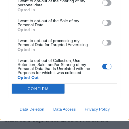
I want to opt-out of the Sharing of my
Schnelllebigkeit und dem Lärm arrangieren muss.
personal data.
Opted In
F:
Was trauen Ihnen andere nicht zu?
GC: Ich habe schon immer im kreativen Sektor des
I want to opt-out of the Sale of my
Personal Data.
Unternehmens gearbeitet. Aus diesem Grund traut mir
Opted In
wohl keiner zu, auch mit Zahlen jonglieren zu können.
I want to opt-out of processing my
Personal Data for Targeted Advertising.
F:
Welche Person verehren Sie am meisten?
Opted In
GC:
Da gibt es keine bestimmte Person, aber ich
I want to opt-out of Collection, Use,
bewundere meistens die ganz jungen Leute, die trotz der
Retention, Sale, and/or Sharing of my
Personal Data that Is Unrelated with the
schwierigen Zeiten in der Lage sind, innovative Ideen und
Purposes for which it was collected.
Opted Out
erfolgreiche Unternehmen aufzubauen. Ich glaube an die
neuen Generationen.
CONFIRM
F:
Worüber machen Sie sich zu viele Gedanken, und
worüber sollten Sie mehr nachdenken?
Data Deletion
Data Access
Privacy Policy
GC:
Ich denke wohl zu sehr über heute nach und sollte
besser damit beginnen, an die Zukunft zu denken.