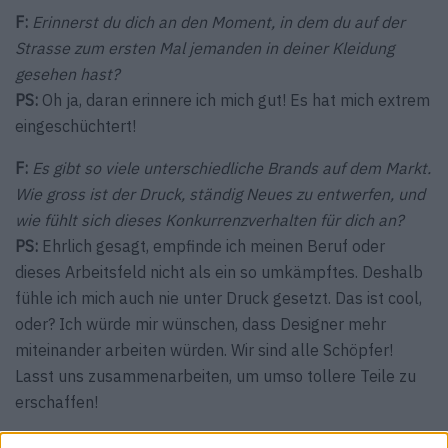
F:
Erinnerst du dich an den Moment, in dem du auf der
Strasse zum ersten Mal jemanden in deiner Kleidung
gesehen hast?
PS:
Oh ja, daran erinnere ich mich gut! Es hat mich extrem
eingeschüchtert!
F:
Es gibt so viele unterschiedliche Brands auf dem Markt.
Wie gross ist der Druck, ständig Neues zu entwerfen, und
wie fühlt sich dieses Konkurrenzverhalten für dich an?
PS:
Ehrlich gesagt, empfinde ich meinen Beruf oder
dieses Arbeitsfeld nicht als ein so umkämpftes. Deshalb
fühle ich mich auch nie unter Druck gesetzt. Das ist cool,
oder? Ich würde mir wünschen, dass Designer mehr
miteinander arbeiten würden. Wir sind alle Schöpfer!
Lasst uns zusammenarbeiten, um umso tollere Teile zu
erschaffen!
F:
Du teilst dein Privatleben durch Instagram. Denkst du,