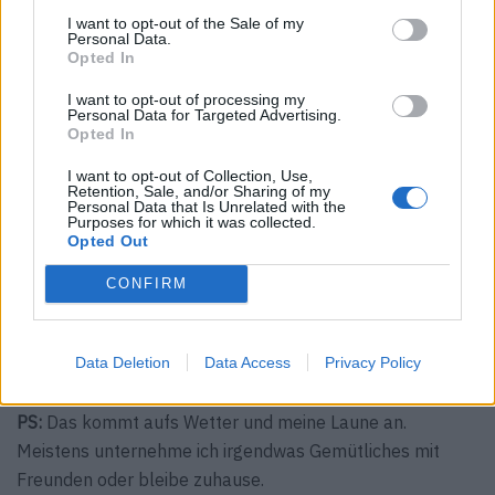
PS:
Es klingt vielleicht komisch, aber ich hasse Shopping.
I want to opt-out of the Sale of my
Personal Data.
(lacht) Ich kaufe meistens online in unterschiedlichen
Opted In
kleinen Shops ein. Und natürlich trage ich mein eigenes
I want to opt-out of processing my
Label.
Personal Data for Targeted Advertising.
Opted In
F:
Wo entwirfst du deine Kollektionen?
I want to opt-out of Collection, Use,
PS:
Die besten Ideen kommen mir immer mitten in der
Retention, Sale, and/or Sharing of my
Personal Data that Is Unrelated with the
Nacht. Wenn ich aufwache, versuche ich alles schnell
Purposes for which it was collected.
Opted Out
aufzuschreiben.
CONFIRM
F:
Was vermisst du an zuhause, wenn du verreist?
PS:
Meine Babykatze Lucy, meinen Verlobten und mein
Bad.
Data Deletion
Data Access
Privacy Policy
F:
Was unternimmst du an einem normalen Samstag?
PS:
Das kommt aufs Wetter und meine Laune an.
Meistens unternehme ich irgendwas Gemütliches mit
Freunden oder bleibe zuhause.