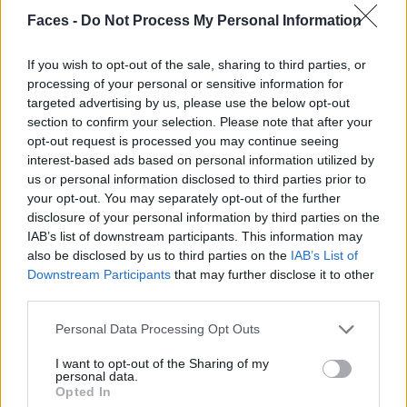
dass diese App die Menschen eher zusammen bringt oder
Faces -
Do Not Process My Personal Information
noch weiter auseinander?
If you wish to opt-out of the sale, sharing to third parties, or
PS:
Auf meinem privaten Account ist nicht so viel los. Ich
processing of your personal or sensitive information for
poste nur sehr spezielle Momente – zum Beispiel, als ich
targeted advertising by us, please use the below opt-out
mich verlobt habe, oder wenn ich im Urlaub bin. Ich habe
section to confirm your selection. Please note that after your
gemischte Gefühle, wenn es um Instagram geht. Die App
opt-out request is processed you may continue seeing
interest-based ads based on personal information utilized by
verbindet die Menschen natürlich, aber sie unterstützt
us or personal information disclosed to third parties prior to
und reizt auch Gefühle wie Neid, Konkurrenzdenken und
your opt-out. You may separately opt-out of the further
Unsicherheit.
disclosure of your personal information by third parties on the
IAB’s list of downstream participants. This information may
F:
Inwiefern verleiht uns Kleidung Selbstbewusstsein?
also be disclosed by us to third parties on the
IAB’s List of
PS:
Wenn du dich über deine Kleidung ausdrücken kannst
Downstream Participants
that may further disclose it to other
und dich in ihr gut fühlst. Es schadet natürlich auch nicht,
third parties.
wenn du in einem bestimmten Outfit viele Komplimente
Personal Data Processing Opt Outs
bekommst. Aber am allerwichtigsten ist, dass du dich in
I want to opt-out of the Sharing of my
dem grossartig fühlst, was du trägst.
personal data.
Opted In
F:
Wo kaufst du selbst ein?