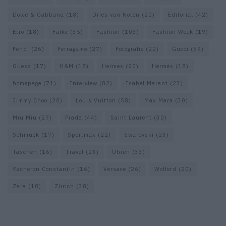
Dolce & Gabbana
(18)
Dries van Noten
(20)
Editorial
(42)
Etro
(18)
Falke
(35)
Fashion
(103)
Fashion Week
(19)
Fendi
(26)
Ferragamo
(27)
Fotografie
(22)
Gucci
(69)
Guess
(17)
H&M
(18)
Hermes
(20)
Hermès
(18)
homepage
(71)
Interview
(82)
Isabel Marant
(23)
Jimmy Choo
(20)
Louis Vuitton
(58)
Max Mara
(30)
Miu Miu
(27)
Prada
(44)
Saint Laurent
(30)
Schmuck
(17)
Sportmax
(22)
Swarovski
(23)
Taschen
(16)
Travel
(23)
Uhren
(33)
Vacheron Constantin
(16)
Versace
(26)
Wolford
(20)
Zara
(18)
Zürich
(38)