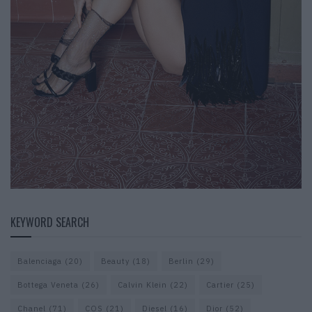
KEYWORD SEARCH
Balenciaga
(20)
Beauty
(18)
Berlin
(29)
Bottega Veneta
(26)
Calvin Klein
(22)
Cartier
(25)
Chanel
(71)
COS
(21)
Diesel
(16)
Dior
(52)