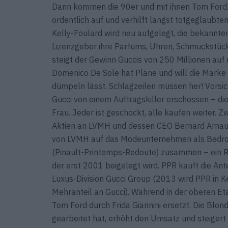
Dann kommen die 90er und mit ihnen Tom Ford. D
ordentlich auf und verhilft längst totgeglaubt
Kelly-Foulard wird neu aufgelegt, die bekannte
Lizenzgeber ihre Parfums, Uhren, Schmuckstücke
steigt der Gewinn Guccis von 250 Millionen auf 
Domenico De Sole hat Pläne und will die Marke 
dümpeln lässt. Schlagzeilen müssen her! Vorsic
Gucci von einem Auftragskiller erschossen – die 
Frau. Jeder ist geschockt, alle kaufen weiter. Z
Aktien an LVMH und dessen CEO Bernard Arnault
von LVMH auf das Modeunternehmen als Bedrohun
(Pinault-Printemps-Redoute) zusammen – ein Re
der erst 2001 beigelegt wird. PPR kauft die Ant
Luxus-Division Gucci Group (2013 wird PPR in 
Mehranteil an Gucci). Während in der oberen Et
Tom Ford durch Frida Giannini ersetzt. Die Blon
gearbeitet hat, erhöht den Umsatz und steigert 