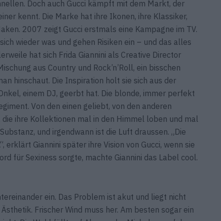
nellen. Doch auch Gucci kämpft mit dem Markt, der
ner kennt. Die Marke hat ihre Ikonen, ihre Klassiker,
Haken. 2007 zeigt Gucci erstmals eine Kampagne im TV.
 sich wieder was und gehen Risiken ein – und das alles
weile hat sich Frida Giannini als Creative Director
ischung aus Country und Rock’n’Roll, ein bisschen
n hinschaut. Die Inspiration holt sie sich aus der
 Onkel, einem DJ, geerbt hat. Die blonde, immer perfekt
Regiment. Von den einen geliebt, von den anderen
, die ihre Kollektionen mal in den Himmel loben und mal
 Substanz, und irgendwann ist die Luft draussen. „Die
 erklärt Giannini später ihre Vision von Gucci, wenn sie
rd für Sexiness sorgte, machte Giannini das Label cool.
ereinander ein. Das Problem ist akut und liegt nicht
r Ästhetik. Frischer Wind muss her. Am besten sogar ein