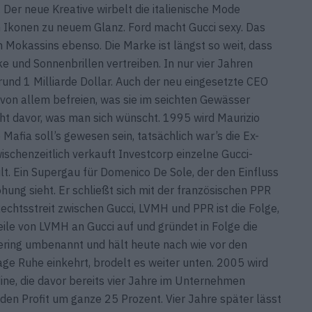
er neue Kreative wirbelt die italienische Mode
en Ikonen zu neuem Glanz. Ford macht Gucci sexy. Das
n Mokassins ebenso. Die Marke ist längst so weit, dass
 und Sonnenbrillen vertreiben. In nur vier Jahren
rund 1 Milliarde Dollar. Auch der neu eingesetzte CEO
von allem befreien, was sie im seichten Gewässer
ht davor, was man sich wünscht. 1995 wird Maurizio
Mafia soll’s gewesen sein, tatsächlich war’s die Ex-
wischenzeitlich verkauft Investcorp einzelne Gucci-
. Ein Supergau für Domenico De Sole, der den Einfluss
g sieht. Er schließt sich mit der französischen PPR
chtsstreit zwischen Gucci, LVMH und PPR ist die Folge,
eile von LVMH an Gucci auf und gründet in Folge die
Kering umbenannt und hält heute nach wie vor den
age Ruhe einkehrt, brodelt es weiter unten. 2005 wird
dine, die davor bereits vier Jahre im Unternehmen
den Profit um ganze 25 Prozent. Vier Jahre später lässt