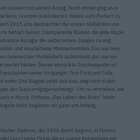
int Laurent mit seinem Anzug. Noch immer ging es in
tackern, Grenzen auszutesten, Neues aufs Parkett zu
 sich 2015 alle Beobachter der ersten Kollektion von
rre befreit haben. Transparente Blusen, die jede Rippe
edruckte Anzüge, die selbst einem Jungen zu eng
Brillen und rosafarbene Männerhemden. Das war kein
es italienischen Modelabels auferstand, das war ein
erwartet hätten. Dieses verrückte Durcheinander ist
n Fussstapfen seiner Vorgänger Tom Ford und Frida
t unter. Das Wagnis zahlt sich aus, zeigt sich in den
ype, der Gucci entgegenschwingt. Um zu verstehen, wie
auch in Monty Pythons „Das Leben des Brian“ hätte
 Angeln hebt, beginnen wir ganz am Anfang.
nfacher Italiener, der 1906 damit beginnt, in Florenz
det Gucci seine Firma, die er später gemeinsam mit