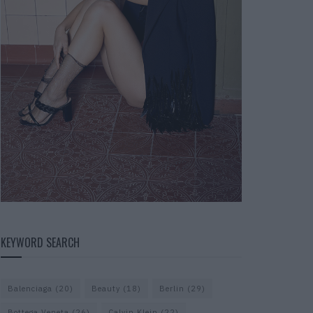
KEYWORD SEARCH
Balenciaga
(20)
Beauty
(18)
Berlin
(29)
Bottega Veneta
(26)
Calvin Klein
(22)