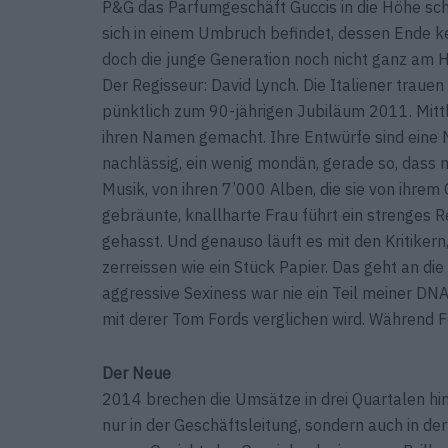
P&G das Parfumgeschäft Guccis in die Höhe sch
sich in einem Umbruch befindet, dessen Ende kei
doch die junge Generation noch nicht ganz am 
Der Regisseur: David Lynch. Die Italiener trauen
pünktlich zum 90-jährigen Jubiläum 2011. Mittler
ihren Namen gemacht. Ihre Entwürfe sind eine M
nachlässig, ein wenig mondän, gerade so, dass ma
Musik, von ihren 7’000 Alben, die sie von ihrem
gebräunte, knallharte Frau führt ein strenges 
gehasst. Und genauso läuft es mit den Kritikern
zerreissen wie ein Stück Papier. Das geht an die
aggressive Sexiness war nie ein Teil meiner DNA“,
mit derer Tom Fords verglichen wird. Während Fo
Der Neue
2014 brechen die Umsätze in drei Quartalen hint
nur in der Geschäftsleitung, sondern auch in de