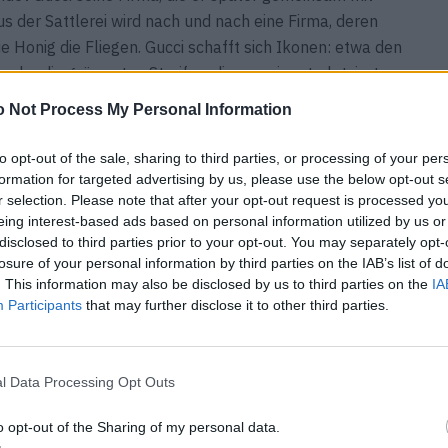
s der Sattlerei wird nach und nach eine Firma, deren
 Honig die Fliegen. Gucci schafft sich Ikonen: etwa den
er die grün-roten Streifen, die prominent platzierten
rtes Leder damals unglaublich teuer ist, tüftelt Guccio
 Not Process My Personal Information
 dunkelbraunen Diamanten und doppeltem G und fertigt
r eröffnet Gucci Geschäfte in Rom, Mailand und New
to opt-out of the sale, sharing to third parties, or processing of your per
 US-Store verflogen ist, stirbt Guccio Gucci. Nach dem
formation for targeted advertising by us, please use the below opt-out s
r selection. Please note that after your opt-out request is processed y
e Firma und polieren sie auf Hochglanz. Der gute Ruf
eing interest-based ads based on personal information utilized by us or
ns zu präsentieren, die bei anderen im Mülleimer
disclosed to third parties prior to your opt-out. You may separately opt-
em Ansehen. Wer nach Italien reist, schaut bei Gucci
losure of your personal information by third parties on the IAB’s list of
ly, Jackie Kennedy oder Audrey Hepburn, alle ganz
. This information may also be disclosed by us to third parties on the
IA
Participants
that may further disclose it to other third parties.
 Absatz. Die monegassische Prinzessin lässt gar extra ein
 Auftritte mehr und mehr am Klassikerstatus kratzt.
Wachstum in den 50er und 60er Jahren flacht die Kurve
l Data Processing Opt Outs
Lizenzen liegen, die das Unternehmen vergibt, oder der
ive Kopf verstorben ist. Dazu kommen die
o opt-out of the Sharing of my personal data.