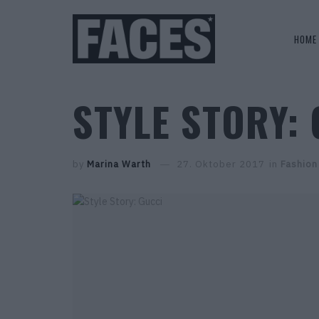
HOME
STYLE STORY:
by
Marina Warth
27. Oktober 2017
in
Fashion