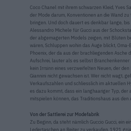
Coco Chanel mit ihrem schwarzen Kleid, Yves Sa
der Mode darum, Konventionen an die Wand zu 
bringen. Und doch dauert es denkbar lange, bis
Alessandro Michele für Gucci aus der Schocksta
der abgemagerten Models zeigen, mit Blüten b
wären, Schluppen wohin das Auge blickt, Oma-
Phoenix, der da aus der brachliegenden Asche d
Aufschrei, lauter als es selbst Branchenkenner 
kein Irrsinn eines verzweifelten Neuen, der de
Giannini nicht gewachsen ist. Wer nicht wagt, geh
Verkaufszahlen und schliesslich im aktuellen H
es dazu kommt, dass ein langhaariger Typ, der 
mitspielen können, das Traditionshaus aus den
Von der Sattlerei zur Modefabrik
Zu Beginn, da steht nämlich Guccio Gucci, ein ei
Ledertaschen an Reiter zu verkaufen. 1921 grün