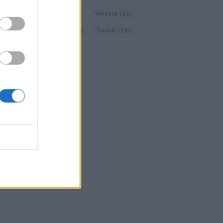
Vacheron Constantin
(16)
Versace
(26)
Wolford
(20)
Zara
(18)
Zürich
(38)