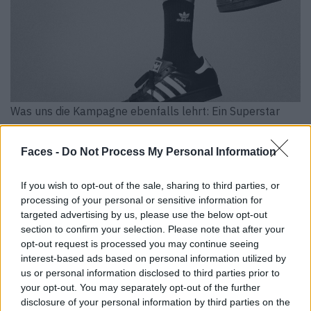
Was uns die Kampagne ebenfalls lehrt: Ein Superstar
trägt nicht nur den Sneaker, sondern hüllt sich von Kopf
bis Fuß in adidas. Für die kommende Saison heißt das in
Faces -
Do Not Process My Personal Information
der Menswear beispielsweise locker geschnittene
Tracksuits mit starkem Color-Blocking in Rot, Schwarz
If you wish to opt-out of the sale, sharing to third parties, or
und Weiß. Und Denim – auf dieses Material setzt adidas
processing of your personal or sensitive information for
targeted advertising by us, please use the below opt-out
mittlerweile auch vermehrt.
section to confirm your selection. Please note that after your
opt-out request is processed you may continue seeing
interest-based ads based on personal information utilized by
us or personal information disclosed to third parties prior to
your opt-out. You may separately opt-out of the further
disclosure of your personal information by third parties on the