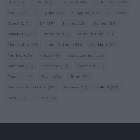
Etro
(18)
Falke
(35)
Fashion
(103)
Fashion Week
(19)
Fendi
(26)
Ferragamo
(27)
Fotografie
(22)
Gucci
(69)
Guess
(17)
H&M
(18)
Hermes
(20)
Hermès
(18)
homepage
(71)
Interview
(82)
Isabel Marant
(23)
Jimmy Choo
(20)
Louis Vuitton
(58)
Max Mara
(30)
Miu Miu
(27)
Prada
(44)
Saint Laurent
(30)
Schmuck
(17)
Sportmax
(22)
Swarovski
(23)
Taschen
(16)
Travel
(23)
Uhren
(33)
Vacheron Constantin
(16)
Versace
(26)
Wolford
(20)
Zara
(18)
Zürich
(38)