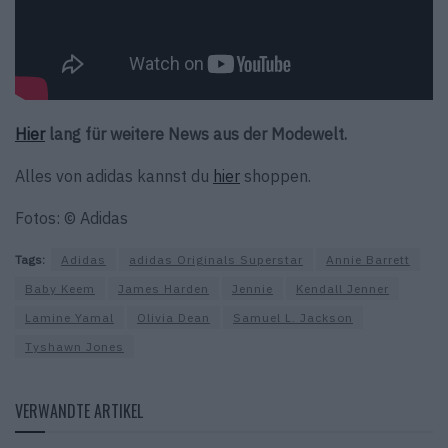
Hier
lang für weitere News aus der Modewelt.
Alles von adidas kannst du
hier
shoppen.
Fotos: © Adidas
Tags:
Adidas
adidas Originals Superstar
Annie Barrett
Baby Keem
James Harden
Jennie
Kendall Jenner
Lamine Yamal
Olivia Dean
Samuel L. Jackson
Tyshawn Jones
VERWANDTE ARTIKEL