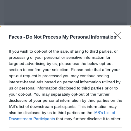
Backstage an der Berliner Fashion Week
Faces -
Do Not Process My Personal Information
FASHION
If you wish to opt-out of the sale, sharing to third parties, or
processing of your personal or sensitive information for
targeted advertising by us, please use the below opt-out
section to confirm your selection. Please note that after your
opt-out request is processed you may continue seeing
interest-based ads based on personal information utilized by
us or personal information disclosed to third parties prior to
your opt-out. You may separately opt-out of the further
disclosure of your personal information by third parties on the
IAB’s list of downstream participants. This information may
also be disclosed by us to third parties on the
IAB’s List of
Urbane & Gallant-Gründer Andrew Park und Design Director
Downstream Participants
that may further disclose it to other
Jeffrey Sebelia im Interview
third parties.