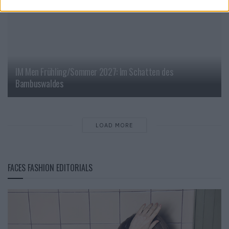
IM Men Frühling/Sommer 2027: Im Schatten des
Bambuswaldes
LOAD MORE
FACES FASHION EDITORIALS