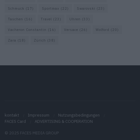
Schmuck
(17)
Sportmax
(22)
Swarovski
(23)
Taschen
(16)
Travel
(23)
Uhren
(33)
Vacheron Constantin
(16)
Versace
(26)
Wolford
(20)
Zara
(18)
Zürich
(38)
kontakt
Impressum
Nutzungsbedingungen
FACES Card
ADVERTISING & COOPERATION
© 2025 FACES MEDIA GROUP