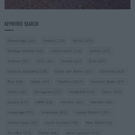
KEYWORD SEARCH
Balenciaga
(20)
Beauty
(18)
Berlin
(29)
Bottega Veneta
(26)
Calvin Klein
(22)
Cartier
(25)
Chanel
(71)
COS
(21)
Diesel
(16)
Dior
(52)
Dolce & Gabbana
(18)
Dries van Noten
(20)
Editorial
(42)
Etro
(18)
Falke
(35)
Fashion
(103)
Fashion Week
(19)
Fendi
(26)
Ferragamo
(27)
Fotografie
(22)
Gucci
(69)
Guess
(17)
H&M
(18)
Hermes
(20)
Hermès
(18)
homepage
(71)
Interview
(82)
Isabel Marant
(23)
Jimmy Choo
(20)
Louis Vuitton
(58)
Max Mara
(30)
Miu Miu
(27)
Prada
(44)
Saint Laurent
(30)