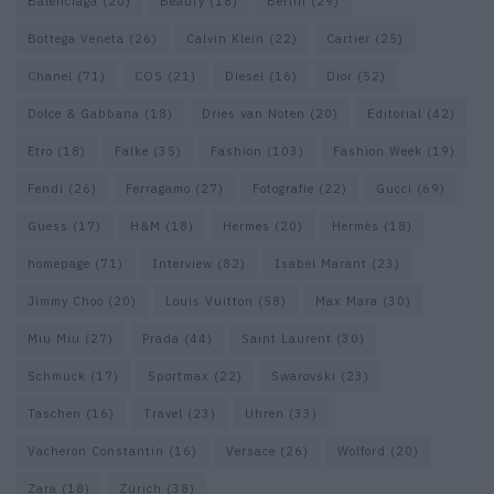
Balenciaga
(20)
Beauty
(18)
Berlin
(29)
Bottega Veneta
(26)
Calvin Klein
(22)
Cartier
(25)
Chanel
(71)
COS
(21)
Diesel
(16)
Dior
(52)
Dolce & Gabbana
(18)
Dries van Noten
(20)
Editorial
(42)
Etro
(18)
Falke
(35)
Fashion
(103)
Fashion Week
(19)
Fendi
(26)
Ferragamo
(27)
Fotografie
(22)
Gucci
(69)
Guess
(17)
H&M
(18)
Hermes
(20)
Hermès
(18)
homepage
(71)
Interview
(82)
Isabel Marant
(23)
Jimmy Choo
(20)
Louis Vuitton
(58)
Max Mara
(30)
Miu Miu
(27)
Prada
(44)
Saint Laurent
(30)
Schmuck
(17)
Sportmax
(22)
Swarovski
(23)
Taschen
(16)
Travel
(23)
Uhren
(33)
Vacheron Constantin
(16)
Versace
(26)
Wolford
(20)
Zara
(18)
Zürich
(38)