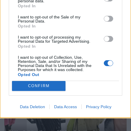
personal data.
Opted In
I want to opt-out of the Sale of my
Personal Data.
Opted In
I want to opt-out of processing my
FACES Trend-Report: Die Top 13 Menswear-Trends für
Personal Data for Targeted Advertising.
Frühling/Sommer 2027
Opted In
I want to opt-out of Collection, Use,
Retention, Sale, and/or Sharing of my
Personal Data that Is Unrelated with the
FASHION
Purposes for which it was collected.
Opted Out
CONFIRM
Data Deletion
Data Access
Privacy Policy