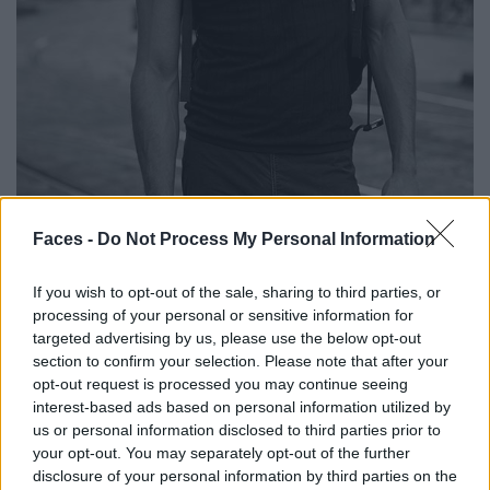
Faces -
Do Not Process My Personal Information
If you wish to opt-out of the sale, sharing to third parties, or
processing of your personal or sensitive information for
Fast zwanzig Jahre lang dokumentierte Schuman die
targeted advertising by us, please use the below opt-out
italienische Modemetropole. Dabei standen nicht nur
section to confirm your selection. Please note that after your
alltägliche Personen vor seiner Linse, sondern auch einige
opt-out request is processed you may continue seeing
interest-based ads based on personal information utilized by
bekannte Gesichter: Miuccia Prada, Emiliano Salci oder
us or personal information disclosed to third parties prior to
die Sozzani-Schwestern.
your opt-out. You may separately opt-out of the further
disclosure of your personal information by third parties on the