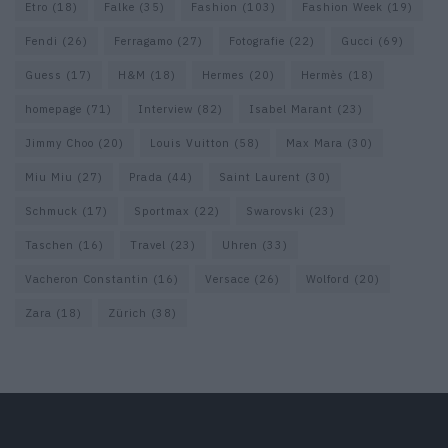
Etro
(18)
Falke
(35)
Fashion
(103)
Fashion Week
(19)
Fendi
(26)
Ferragamo
(27)
Fotografie
(22)
Gucci
(69)
Guess
(17)
H&M
(18)
Hermes
(20)
Hermès
(18)
homepage
(71)
Interview
(82)
Isabel Marant
(23)
Jimmy Choo
(20)
Louis Vuitton
(58)
Max Mara
(30)
Miu Miu
(27)
Prada
(44)
Saint Laurent
(30)
Schmuck
(17)
Sportmax
(22)
Swarovski
(23)
Taschen
(16)
Travel
(23)
Uhren
(33)
Vacheron Constantin
(16)
Versace
(26)
Wolford
(20)
Zara
(18)
Zürich
(38)