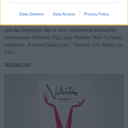
gegründeten Modelabel und seinem Couturier ein Buch
zu widmen. Unter anderem Zeichnungen, Archivbilder und
Data Deletion
Data Access
Privacy Policy
dokumentarische Fotografien eröffnen auf weit über 500
Seiten einen detaillierten Blick auf Valentino Garavani
und das Imperium, das er über Jahrzehnte erschaffen
hat.Armando Chitolina (Hg.), Suzy Menkes, Matt Tyrnauer,
Valentino. „A Grand Italian Epic“, Taschen, 576 Seiten, ca.
100.—
taschen.com