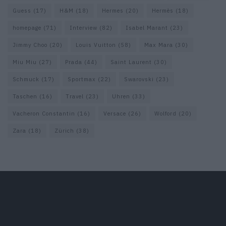
Guess
(17)
H&M
(18)
Hermes
(20)
Hermès
(18)
homepage
(71)
Interview
(82)
Isabel Marant
(23)
Jimmy Choo
(20)
Louis Vuitton
(58)
Max Mara
(30)
Miu Miu
(27)
Prada
(44)
Saint Laurent
(30)
Schmuck
(17)
Sportmax
(22)
Swarovski
(23)
Taschen
(16)
Travel
(23)
Uhren
(33)
Vacheron Constantin
(16)
Versace
(26)
Wolford
(20)
Zara
(18)
Zürich
(38)