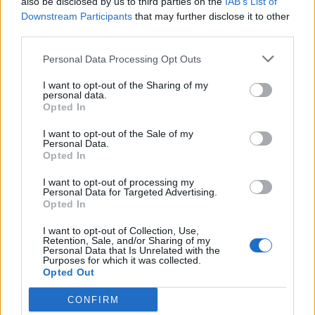
also be disclosed by us to third parties on the
IAB’s List of
Downstream Participants
that may further disclose it to other
third parties.
Personal Data Processing Opt Outs
I want to opt-out of the Sharing of my
personal data.
Opted In
I want to opt-out of the Sale of my
Personal Data.
Opted In
I want to opt-out of processing my
So stellt man sich die klassische italienische Valentino-Muse vor.
Personal Data for Targeted Advertising.
Opted In
VALENTINO. A GRAND ITALIAN EPIC
I want to opt-out of Collection, Use,
Retention, Sale, and/or Sharing of my
Personal Data that Is Unrelated with the
Valentino – dieser Name ist Synonym für Eleganz und
Purposes for which it was collected.
Opted Out
italienischen Luxus. Doch wer steckt hinter dem
römischen Modehaus? Höchste Zeit, dem 1959
CONFIRM