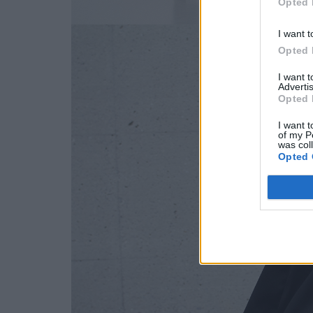
Opted 
I want t
Opted 
I want 
Advertis
Opted 
I want t
of my P
was col
Opted 