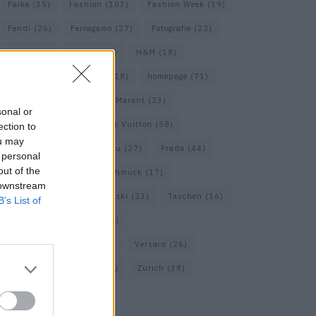
Falke
(35)
Fashion
(103)
Fashion Week
(19)
Fendi
(26)
Ferragamo
(27)
Fotografie
(22)
Gucci
(69)
Guess
(17)
H&M
(18)
Hermes
(20)
Hermès
(18)
homepage
(71)
Interview
(82)
Isabel Marant
(23)
sonal or
Jimmy Choo
(20)
Louis Vuitton
(58)
ection to
ou may
Max Mara
(30)
Miu Miu
(27)
Prada
(44)
 personal
out of the
Saint Laurent
(30)
Schmuck
(17)
 downstream
Sportmax
(22)
Swarovski
(23)
Taschen
(16)
B’s List of
Travel
(23)
Uhren
(33)
Vacheron Constantin
(16)
Versace
(26)
Wolford
(20)
Zara
(18)
Zürich
(38)