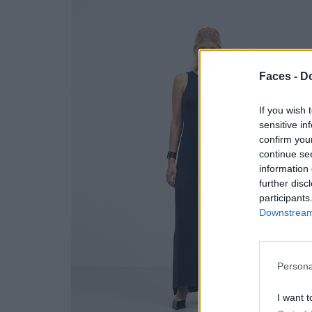
Faces -
Do
If you wish 
sensitive in
confirm you
continue se
information 
further disc
participants
Downstream 
Persona
I want t