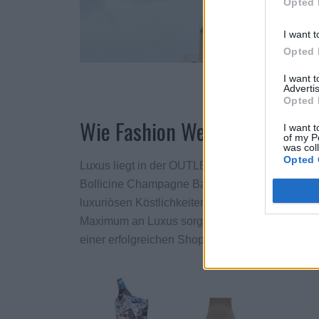
Opted 
I want t
Opted 
OUTLETCITY M
I want 
Advertis
Opted 
Wie Fashion Week, nur besse
I want t
of my P
was col
Opted 
Luxus liegt in der OUTLETCITY METZINGEN nic
Bollicine Champagne Bar zelebriert den berüh
luxuriösen Köstlichkeiten der italienischen Kü
Maximum an Luxus sorgt künftig das eigene Ho
einer erfolgreichen Shopping-Tour deine Füße 