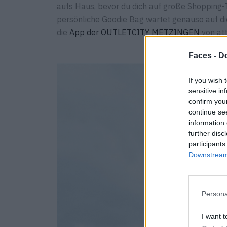
aufs Haus, bevor du dich auf große Shopping-To
persönliche Goodie Bag wartet genauso auf di
die
App der OUTLETCITY METZINGEN
von att
Faces -
Do
If you wish 
sensitive in
confirm you
continue se
information 
further disc
participants
Downstream 
Persona
I want t