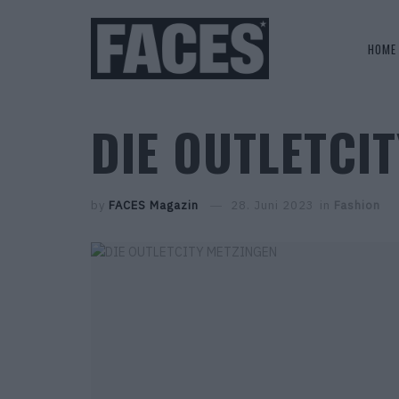
HOME
DIE OUTLETCI
by
FACES Magazin
28. Juni 2023
in
Fashion