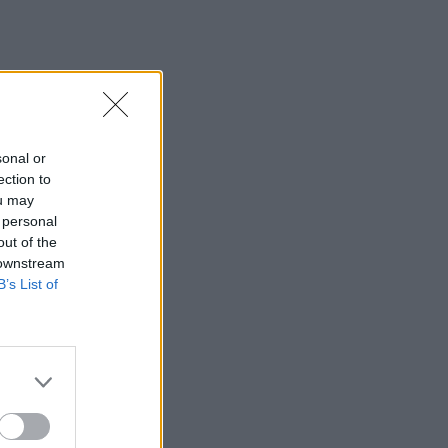
sonal or
ection to
ou may
 personal
out of the
 downstream
B’s List of