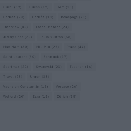
Gucci
(69)
Guess
(17)
H&M
(18)
Hermes
(20)
Hermès
(18)
homepage
(71)
Interview
(82)
Isabel Marant
(23)
Jimmy Choo
(20)
Louis Vuitton
(58)
Max Mara
(30)
Miu Miu
(27)
Prada
(44)
Saint Laurent
(30)
Schmuck
(17)
Sportmax
(22)
Swarovski
(23)
Taschen
(16)
Travel
(23)
Uhren
(33)
Vacheron Constantin
(16)
Versace
(26)
Wolford
(20)
Zara
(18)
Zürich
(38)