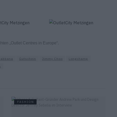
ten „Outlet Centres in Europe“.
Gabbana
Gutschein
Jimmy Choo
Longchamp
n
FASHION