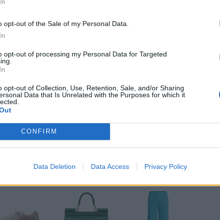
In
o opt-out of the Sale of my Personal Data.
In
ETZINGEN Foto: Piaget
to opt-out of processing my Personal Data for Targeted
ing.
In
r
o opt-out of Collection, Use, Retention, Sale, and/or Sharing
ersonal Data that Is Unrelated with the Purposes for which it
lected.
Out
ht nur in den Regalen der Fashion-Brands. Die
mtesten Schaumwein der Welt und serviert diesen zu
CONFIRM
che. Da kommt direkt Fashion-Week-Feeling auf! Für das
tel, in dem du in einem von über 200 Zimmern nach
hochlegen kannst. VIP-Feeling vom Allerfeinsten!
Data Deletion
Data Access
Privacy Policy