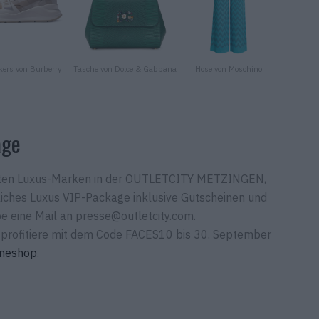
ers von Burberry
Tasche von Dolce & Gabbana
Hose von Moschino
Bla
age
bsten Luxus-Marken in der OUTLETCITY METZINGEN,
nliches Luxus VIP-Package inklusive Gutscheinen und
e eine Mail an presse@outletcity.com.
 profitiere mit dem Code FACES10 bis 30. September
ineshop
.