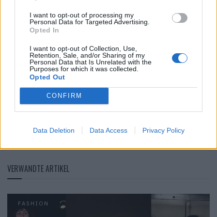
Kleidungsstücks zu Ende geht, sodass auch eine andere
Person diese kaum noch tragen könnte, sollte man diese
I want to opt-out of processing my
Personal Data for Targeted Advertising.
gleich zu Hause in den Abfall werfen. Denn so wird si e
Opted In
korrekt verbrannt, und es landet kein Mikroplastik in der
I want to opt-out of Collection, Use,
Umwelt. Noch besser wäre es aber, solche Fummel gar
Retention, Sale, and/or Sharing of my
Personal Data that Is Unrelated with the
nicht erst zu kaufen.
Purposes for which it was collected.
Opted Out
Schluss mit Synthetik-Fetzen,
hier
findest du unsere Liste
von Zürichs nachhaltigen Kleiderläden.
CONFIRM
Teaserfoto: © Unsplash Rio Lecatompessy
Data Deletion
Data Access
Privacy Policy
Tags:
Kleidersammlung
VERWANDTE ARTIKEL
FASHION