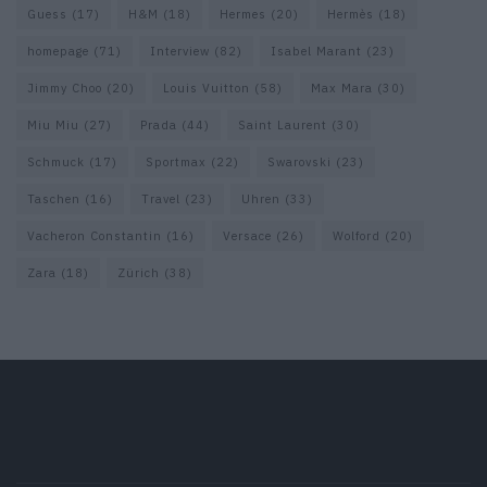
Guess
(17)
H&M
(18)
Hermes
(20)
Hermès
(18)
homepage
(71)
Interview
(82)
Isabel Marant
(23)
Jimmy Choo
(20)
Louis Vuitton
(58)
Max Mara
(30)
Miu Miu
(27)
Prada
(44)
Saint Laurent
(30)
Schmuck
(17)
Sportmax
(22)
Swarovski
(23)
Taschen
(16)
Travel
(23)
Uhren
(33)
Vacheron Constantin
(16)
Versace
(26)
Wolford
(20)
Zara
(18)
Zürich
(38)