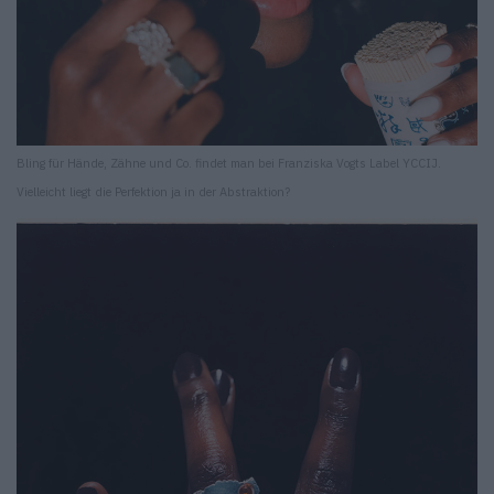
Bling für Hände, Zähne und Co. findet man bei Franziska Vogts Label YCCIJ.
Vielleicht liegt die Perfektion ja in der Abstraktion?