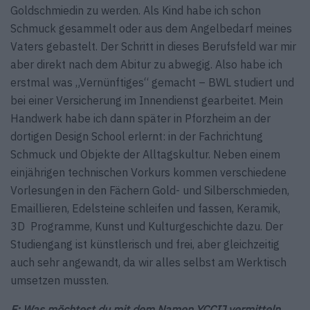
Goldschmiedin zu werden. Als Kind habe ich schon
Schmuck gesammelt oder aus dem Angelbedarf meines
Vaters gebastelt. Der Schritt in dieses Berufsfeld war mir
aber direkt nach dem Abitur zu abwegig. Also habe ich
erstmal was „Vernünftiges“ gemacht – BWL studiert und
bei einer Versicherung im Innendienst gearbeitet. Mein
Handwerk habe ich dann später in Pforzheim an der
dortigen Design School erlernt: in der Fachrichtung
Schmuck und Objekte der Alltagskultur. Neben einem
einjährigen technischen Vorkurs kommen verschiedene
Vorlesungen in den Fächern Gold- und Silberschmieden,
Emaillieren, Edelsteine schleifen und fassen, Keramik,
3D Programme, Kunst und Kulturgeschichte dazu. Der
Studiengang ist künstlerisch und frei, aber gleichzeitig
auch sehr angewandt, da wir alles selbst am Werktisch
umsetzen mussten.
F: Was möchtest du mit dem Namen YCCIJ vermitteln