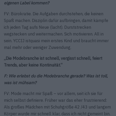
eigenen Label kommen?
FV: Bürokratie. Die Aufgaben durchstehen, die keinen
Spaß machen. Disziplin dafür aufbringen, damit kämpfe
ich jeden Tag aufs Neue (lacht). Durststrecken
wegstecken und weitermachen. Sich motivieren. All in
sein. YCCIJ istquasi mein erstes Kind und braucht immer
mal mehr oder weniger Zuwendung.
„Die Modebranche ist schnell, vergisst schnell, feiert
Trends, aber keine Kontinuität.“
F: Wie erlebst du die Modebranche gerade? Was ist toll,
was ist mühsam?
FV: Mode macht mir Spaß – vor allem, seit ich sie für
mich selbst definiere. Früher war das eher frustrierend:
Als großes Mädchen mit Schuhgröße 42 /43 und langem
Körper wurde mir schnell klar, dass ich nicht gemeint bin.