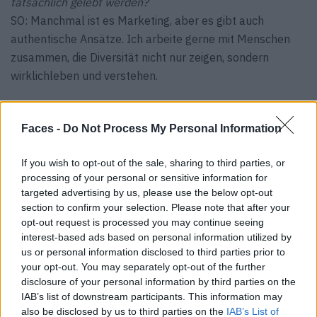
tatsächlich gelebt werden?
SO: Manchmal ist es Marketing, aber es gibt auch
authentische Ansätze. Ich arbeite gerne mit Menschen
zusammen, die Diversität nicht nur zeigen, sondern
wirklichleben und verstehen.
F: Welches war dein bisher liebster Job?
SO: Eine Mytheresa x Missoni Kampagne, die in Portofino
Faces -
Do Not Process My Personal Information
geshootet wurde. Die Kulisse war traumhaft.
If you wish to opt-out of the sale, sharing to third parties, or
F: Was bedeutet dir Mode in deinem persönlichen Alltag?
processing of your personal or sensitive information for
SO: Mode ist für mich Ausdruck meiner Stimmung, meiner
targeted advertising by us, please use the below opt-out
section to confirm your selection. Please note that after your
Persönlichkeit, manchmal sogar meiner Haltung. Sie gibt
opt-out request is processed you may continue seeing
mir Raum, mich selbst zu feiern.
interest-based ads based on personal information utilized by
us or personal information disclosed to third parties prior to
F: Wie würdest du deinen persönlichen Stil beschreiben
your opt-out. You may separately opt-out of the further
und welches ist dein allerliebstes Stück in deinem
disclosure of your personal information by third parties on the
Kleiderschrank?
IAB’s list of downstream participants. This information may
SO: Mein Stil ist eine Mischung aus elegant, verspielt und
also be disclosed by us to third parties on the
IAB’s List of