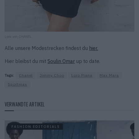
Look von CHANEL.
Alle unsere Modestrecken findest du
hier.
Hier bleibst du mit
Soulin Omar
up to date.
Tags:
Chanel
Jimmy Choo
Loro Piana
Max Mara
Sportmax
VERWANDTE ARTIKEL
FASHION EDITORIALS