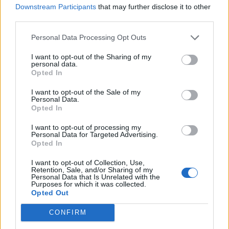
Downstream Participants
that may further disclose it to other
modern – ich liebe starke Schnitte genauso wie fließende
third parties.
Stoffe. Mein Lieblingsstück ist ein Abendkleid von Saint
Laurent.
Personal Data Processing Opt Outs
I want to opt-out of the Sharing of my
F: Welche aktuellen Fashiontrends liebst du und welche
personal data.
findest du ganz furchtbar?
Opted In
SO: Ich liebe die Rückkehr von minimalistischer Eleganz
I want to opt-out of the Sale of my
und natürlichen Farben. Furchtbar finde ich eigentlich
Personal Data.
Opted In
nichts. Mode ist Ausdruck und jeder hat seinen eigenen
Stil.
I want to opt-out of processing my
Personal Data for Targeted Advertising.
Opted In
F: Inwiefern ist die Modeindustrie feministisch – und kann
sie das überhaupt sein?
I want to opt-out of Collection, Use,
Retention, Sale, and/or Sharing of my
SO: Sie kann feministisch sein, wenn sie Frauen stärkt,
Personal Data that Is Unrelated with the
Purposes for which it was collected.
Vielfalt feiert und faire Bedingungen schafft. Es ist ein
Opted Out
Prozess und wir alle haben darin eine Rolle.
CONFIRM
„Ich glaube, es ist wichtig, auch eine Zukunft zu sehen, in