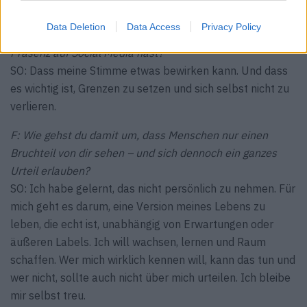
der man nicht performt, sondern einfach lebt.“
Data Deletion
Data Access
Privacy Policy
F: Was hast du über dich gelernt, seit du eine große
Präsenz auf Social Media hast?
SO: Dass meine Stimme etwas bewirken kann. Und dass
es wichtig ist, Grenzen zu setzen und sich selbst nicht zu
verlieren.
F: Wie gehst du damit um, dass Menschen nur einen
Bruchteil von dir sehen – und sich dennoch ein ganzes
Urteil erlauben?
SO: Ich habe gelernt, das nicht persönlich zu nehmen. Für
mich geht es darum, eine Version meines Lebens zu
leben, die echt ist, unabhängig von Erwartungen oder
äußeren Labels. Ich will wachsen, lernen und Raum
schaffen. Wer mich wirklich kennen will, kann das tun und
wer nicht, sollte auch nicht über mich urteilen. Ich bleibe
mir selbst treu.