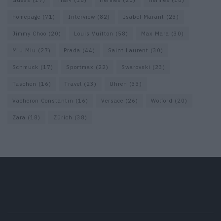
Guess
(17)
H&M
(18)
Hermes
(20)
Hermès
(18)
homepage
(71)
Interview
(82)
Isabel Marant
(23)
Jimmy Choo
(20)
Louis Vuitton
(58)
Max Mara
(30)
Miu Miu
(27)
Prada
(44)
Saint Laurent
(30)
Schmuck
(17)
Sportmax
(22)
Swarovski
(23)
Taschen
(16)
Travel
(23)
Uhren
(33)
Vacheron Constantin
(16)
Versace
(26)
Wolford
(20)
Zara
(18)
Zürich
(38)