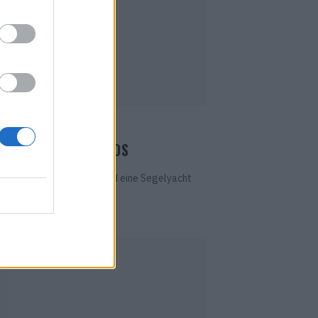
TRAVEL
AVEL NEWS & TRENDS
störbare Gepäckstücke und eine Segelyacht
r Route: Wer noch keine...