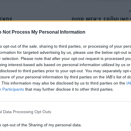
RENDS
DIOR MEN’S FRÜHLING
E
n, kontroverse
 Not Process My Personal Information
r perfekte...
Jonathan Anderson besitzt ein selt
Welten ganz selbstverständl
to opt-out of the sale, sharing to third parties, or processing of your per
formation for targeted advertising by us, please use the below opt-out s
r selection. Please note that after your opt-out request is processed y
eing interest-based ads based on personal information utilized by us or
disclosed to third parties prior to your opt-out. You may separately opt-
losure of your personal information by third parties on the IAB’s list of
. This information may also be disclosed by us to third parties on the
IA
Participants
that may further disclose it to other third parties.
l Data Processing Opt Outs
o opt-out of the Sharing of my personal data.