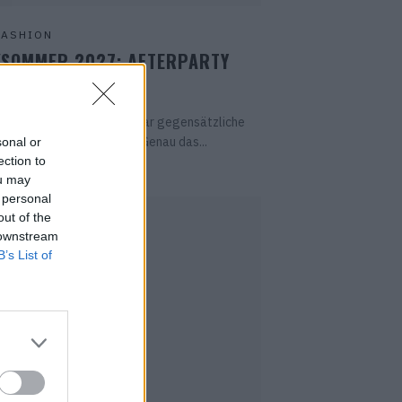
FASHION
/SOMMER 2027: AFTERPARTY
LEGANCE
enes Talent dafür, scheinbar gegensätzliche
ich zusammenzubringen. Genau das...
sonal or
ection to
ou may
 personal
out of the
 downstream
B’s List of