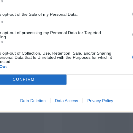
In
o opt-out of the Sale of my Personal Data.
In
to opt-out of processing my Personal Data for Targeted
ing.
In
o opt-out of Collection, Use, Retention, Sale, and/or Sharing
ersonal Data that Is Unrelated with the Purposes for which it
THE HYPE: TR
lected.
Out
 Die Welt ist voller
Absolute Ruhe auf Menorca, unzer
CONFIRM
...
mit einzigartige
Data Deletion
Data Access
Privacy Policy