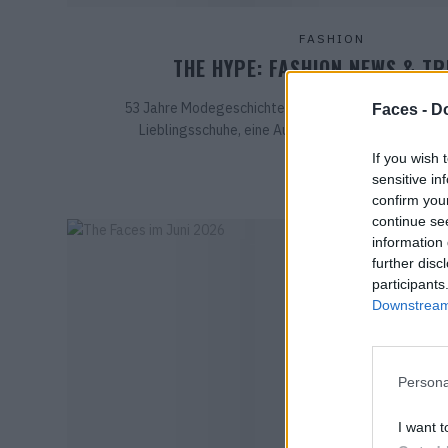
FASHION
THE HYPE: FASHION NEWS & T
53 Jahre Modegeschichte zwischen zwei Buchdeckel
Faces -
Do
Lieblingsschuhe, eine Ausstellung in London und de
If you wish 
sensitive in
confirm you
continue se
information 
further disc
participants
Downstream 
Persona
I want t