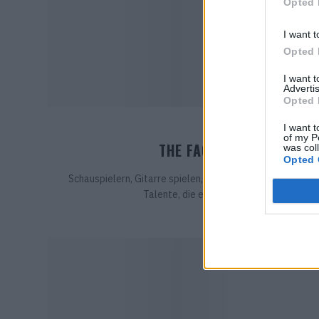
Opted 
I want t
Opted 
I want 
Advertis
Opted 
I want t
CULTURE
of my P
THE FACES IM JUNI 2026
was col
Opted 
Schauspielern, Gitarre spielen, Beautyprodukte kreieren…
Talente, die entdeckt werden wollen. Wir