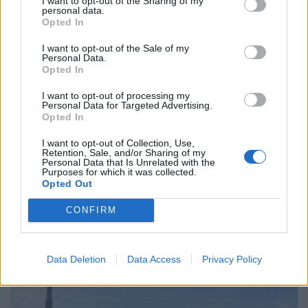
I want to opt-out of the Sharing of my
personal data.
Opted In
I want to opt-out of the Sale of my
Personal Data.
Opted In
I want to opt-out of processing my
Personal Data for Targeted Advertising.
Opted In
Badi Tiefenbrunnen
I want to opt-out of Collection, Use,
Retention, Sale, and/or Sharing of my
Personal Data that Is Unrelated with the
Manchmal ist der zweitplatzierte die Nummer Eins: Mit
Purposes for which it was collected.
dem 2er Tram bequem und lässig durch ganz Zürich
Opted Out
kurven, von Tiefenbrunnen bis raus aus der Stadt in die
CONFIRM
Agglo. Im alten Tram unbedingt ganz hinten einsteigen
und mit Freude auf die Bodenklingel hauen, sobald sich
das Gefährt in Bewegung setzt.
Data Deletion
Data Access
Privacy Policy