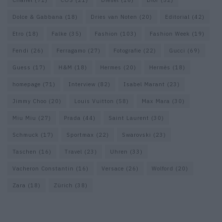
Dolce & Gabbana
(18)
Dries van Noten
(20)
Editorial
(42)
Etro
(18)
Falke
(35)
Fashion
(103)
Fashion Week
(19)
Fendi
(26)
Ferragamo
(27)
Fotografie
(22)
Gucci
(69)
Guess
(17)
H&M
(18)
Hermes
(20)
Hermès
(18)
homepage
(71)
Interview
(82)
Isabel Marant
(23)
Jimmy Choo
(20)
Louis Vuitton
(58)
Max Mara
(30)
Miu Miu
(27)
Prada
(44)
Saint Laurent
(30)
Schmuck
(17)
Sportmax
(22)
Swarovski
(23)
Taschen
(16)
Travel
(23)
Uhren
(33)
Vacheron Constantin
(16)
Versace
(26)
Wolford
(20)
Zara
(18)
Zürich
(38)