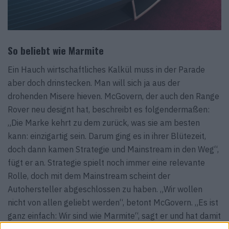
So beliebt wie Marmite
Ein Hauch wirtschaftliches Kalkül muss in der Parade
aber doch drinstecken. Man will sich ja aus der
drohenden Misere hieven. McGovern, der auch den Range
Rover neu designt hat, beschreibt es folgendermaßen:
„Die Marke kehrt zu dem zurück, was sie am besten
kann: einzigartig sein. Darum ging es in ihrer Blütezeit,
doch dann kamen Strategie und Mainstream in den Weg“,
fügt er an. Strategie spielt noch immer eine relevante
Rolle, doch mit dem Mainstream scheint der
Autohersteller abgeschlossen zu haben. „Wir wollen
nicht von allen geliebt werden“, betont McGovern. „Es ist
ganz einfach: Wir sind wie Marmite“, sagt er und hat damit
die perfekte Analogie geschaffen. Der klebrig-salzige