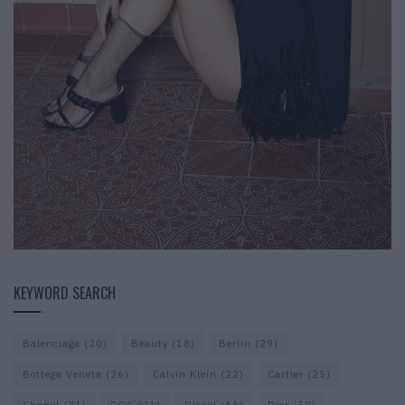
KEYWORD SEARCH
Balenciaga
(20)
Beauty
(18)
Berlin
(29)
Bottega Veneta
(26)
Calvin Klein
(22)
Cartier
(25)
Chanel
(71)
COS
(21)
Diesel
(16)
Dior
(52)