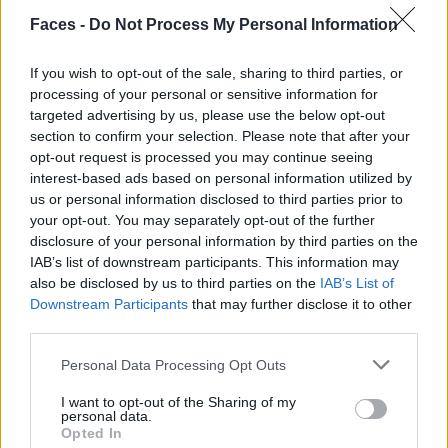
Aufstrich wird entweder heiß geliebt oder verabscheut –
Faces -
Do Not Process My Personal Information
Reaktionen, die auch der süßpinke, kastige Jaguar aus
If you wish to opt-out of the sale, sharing to third parties, or
allen herauskitzelt.
processing of your personal or sensitive information for
targeted advertising by us, please use the below opt-out
Die Marmite- oder in diesem Fall Jaguar-Lovers müssen
section to confirm your selection. Please note that after your
sich aber noch etwas gedulden, bis sie sich den Schlitten
opt-out request is processed you may continue seeing
gönnen können. Laut Brancheninsidern kann es sich
interest-based ads based on personal information utilized by
Jaguar eigentlich nicht leisten, ein Jahr lang nichts zu
us or personal information disclosed to third parties prior to
your opt-out. You may separately opt-out of the further
verkaufen. Und doch kriegt man den Type 00 erst in
disclosure of your personal information by third parties on the
einem Jahr in die Garage. Ende 2025 wird der viertürige
IAB’s list of downstream participants. This information may
GT enthüllt, Anfang 2026 kann man darin rumkurven. In
also be disclosed by us to third parties on the
IAB’s List of
einem Zeitalter, in dem unsere Aufmerksamkeitsspanne
Downstream Participants
that may further disclose it to other
third parties.
auf deprimierende acht Sekunden herabgestürzt ist,
scheint es waghalsig, erst 2026 mit dem Verkauf zu
Personal Data Processing Opt Outs
beginnen. Gerry McGovern nimmt es gelassen: „Es gibt
I want to opt-out of the Sharing of my
dieses Sprichwort, das besagt, dass man nicht pleite geht,
personal data.
wenn man nicht auf seine Kundschaft hört, sondern wenn
Opted In