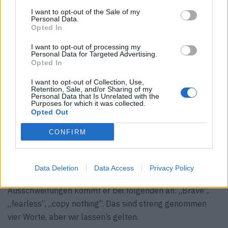
man zu sehr auf sie hört.“ Geduld gehört zum
I want to opt-out of the Sale of my
Luxusgeschäft, denn auch auf eine Birkin Bag warten
Personal Data.
Opted In
manche Kundinnen Jahre. „Die Menschen brauchen
keinen Luxus, sie wollen ihn“, sagt McGovern. So passt es
I want to opt-out of processing my
Personal Data for Targeted Advertising.
auch, dass in den kommenden Monaten neue Brand
Opted In
Stores entstehen werden, wo man die schöne neue
I want to opt-out of Collection, Use,
Jaguarwelt am eigenen Leib erfahren kann. Der erste
Retention, Sale, and/or Sharing of my
Personal Data that Is Unrelated with the
davon eröffnet im Herzen des Pariser Luxusmodeviertels,
Purposes for which it was collected.
dem „Goldenen Dreieck“ im achten Arrondissement. „Es
Opted Out
geht um Emotionen. Wir können ein effizientes,
CONFIRM
nachhaltiges Auto entwerfen, aber wir wollen mehr als
das sein. Wir wollen den Leuten ein ‚Wow‘ entlocken“.
Zum Schluss wollen wir wissen, wie McGovern Jaguar
Data Deletion
Data Access
Privacy Policy
nun in drei Worten beschreiben würde. Mit reichlich
Ausschweifungen kommt er bei folgenden an: „Brave“,
„fearless“, „copy nothing“. Das sind streng genommen
vier Worte, aber wir lassen’s gelten.