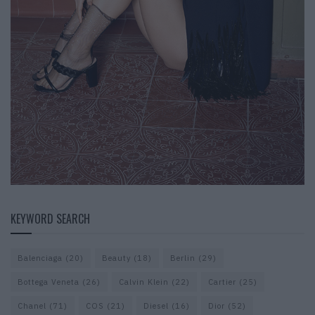
KEYWORD SEARCH
Balenciaga
(20)
Beauty
(18)
Berlin
(29)
Bottega Veneta
(26)
Calvin Klein
(22)
Cartier
(25)
Chanel
(71)
COS
(21)
Diesel
(16)
Dior
(52)