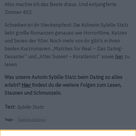
Also machte ich das Beste draus. Und entjungferte
Zimmer 402.
Schreiben ist ihr Steckenpferd: Die Kölnerin Sybille Statz
liebt große Romanzen genauso wie Horrorfilme, Katzen
und Serien der 90er. Noch mehr von ihr gibt’s in ihren
beiden Kurzromanen „Matches for Real – Das Dating-
Desaster“ und „After Sunset – Korallenrot“ sowie
hier
zu
lesen.
Was unsere Autorin Sybille Statz beim Dating so alles
erlebt?
Hier
findest du die weitere Folgen zum Lesen,
Staunen und Schmunzeln.
Text:
Sybille Statz
Tags:
Dating Storys