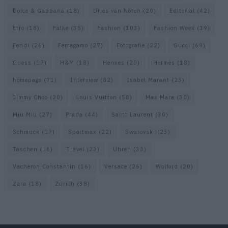
Dolce & Gabbana
(18)
Dries van Noten
(20)
Editorial
(42)
Etro
(18)
Falke
(35)
Fashion
(103)
Fashion Week
(19)
Fendi
(26)
Ferragamo
(27)
Fotografie
(22)
Gucci
(69)
Guess
(17)
H&M
(18)
Hermes
(20)
Hermès
(18)
homepage
(71)
Interview
(82)
Isabel Marant
(23)
Jimmy Choo
(20)
Louis Vuitton
(58)
Max Mara
(30)
Miu Miu
(27)
Prada
(44)
Saint Laurent
(30)
Schmuck
(17)
Sportmax
(22)
Swarovski
(23)
Taschen
(16)
Travel
(23)
Uhren
(33)
Vacheron Constantin
(16)
Versace
(26)
Wolford
(20)
Zara
(18)
Zürich
(38)