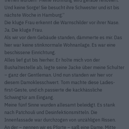
treffen würden? Meine Wohnung wird gerade renoviert.
Und keine Sorge! Sie besucht ihre Schwester und ist bis
nächste Woche in Hamburg.“
Die kluge Frau erkennt die Warnschilder vor ihrer Nase.
Ja. Die kluge Frau.
Als wir vor dem Gebäude standen, dämmerte es mir. Das
hier war keine stinknormale Wohnanlage. Es war eine
beschissene Einrichtung.
Alles lief gut bis hierher. Er holte mich von der
Bushaltestelle ab, legte seine Jacke über meine Schulter
– ganz der Gentleman. Und nun standen wir hier vor
diesem Damoklesschwert. Tom machte diese Ladies-
first-Geste, und ich passierte die kackhässliche
Schwingtür am Eingang.
Meine fünf Sinne wurden allesamt beleidigt. Es stank
nach Patchouli und Desinfektionsmitteln. Die
Innenfassade war durchzogen von unzähligen Rissen.
An der – nennen wir es Pforte – saß eine Dame, Mitte