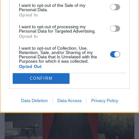
I want to opt-out of the Sale of my
Personal Data.
Opted In
I want to opt-out of processing my
Personal Data for Targeted Advertising.
Opted In
I want to opt-out of Collection, Use,
Retention, Sale, and/or Sharing of my
Mineralstoffe einfach erklärt: Warum dein Körper sie
Personal Data that Is Unrelated with the
Purposes for which it was collected.
braucht
Opted Out
CONFIRM
LIVING
Data Deletion
Data Access
Privacy Policy