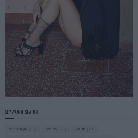
KEYWORD SEARCH
Balenciaga
(20)
Beauty
(18)
Berlin
(29)