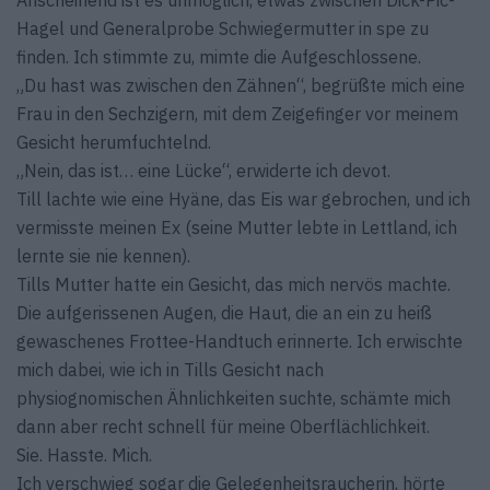
Anscheinend ist es unmöglich, etwas zwischen Dick-Pic-
Hagel und Generalprobe Schwiegermutter in spe zu
finden. Ich stimmte zu, mimte die Aufgeschlossene.
„Du hast was zwischen den Zähnen“, begrüßte mich eine
Frau in den Sechzigern, mit dem Zeigefinger vor meinem
Gesicht herumfuchtelnd.
„Nein, das ist… eine Lücke“, erwiderte ich devot.
Till lachte wie eine Hyäne, das Eis war gebrochen, und ich
vermisste meinen Ex (seine Mutter lebte in Lettland, ich
lernte sie nie kennen).
Tills Mutter hatte ein Gesicht, das mich nervös machte.
Die aufgerissenen Augen, die Haut, die an ein zu heiß
gewaschenes Frottee-Handtuch erinnerte. Ich erwischte
mich dabei, wie ich in Tills Gesicht nach
physiognomischen Ähnlichkeiten suchte, schämte mich
dann aber recht schnell für meine Oberflächlichkeit.
Sie. Hasste. Mich.
Ich verschwieg sogar die Gelegenheitsraucherin, hörte