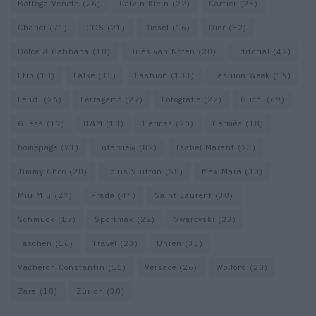
Bottega Veneta
(26)
Calvin Klein
(22)
Cartier
(25)
Chanel
(71)
COS
(21)
Diesel
(16)
Dior
(52)
Dolce & Gabbana
(18)
Dries van Noten
(20)
Editorial
(42)
Etro
(18)
Falke
(35)
Fashion
(103)
Fashion Week
(19)
Fendi
(26)
Ferragamo
(27)
Fotografie
(22)
Gucci
(69)
Guess
(17)
H&M
(18)
Hermes
(20)
Hermès
(18)
homepage
(71)
Interview
(82)
Isabel Marant
(23)
Jimmy Choo
(20)
Louis Vuitton
(58)
Max Mara
(30)
Miu Miu
(27)
Prada
(44)
Saint Laurent
(30)
Schmuck
(17)
Sportmax
(22)
Swarovski
(23)
Taschen
(16)
Travel
(23)
Uhren
(33)
Vacheron Constantin
(16)
Versace
(26)
Wolford
(20)
Zara
(18)
Zürich
(38)