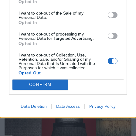
Opted In
LIVING
I want to opt-out of the Sale of my
Personal Data.
Opted In
I want to opt-out of processing my
Personal Data for Targeted Advertising.
Opted In
I want to opt-out of Collection, Use,
Retention, Sale, and/or Sharing of my
Personal Data that Is Unrelated with the
Purposes for which it was collected.
Mineralstoffe einfach erklärt: Warum dein Körper sie
Opted Out
braucht
CONFIRM
LIVING
Data Deletion
Data Access
Privacy Policy