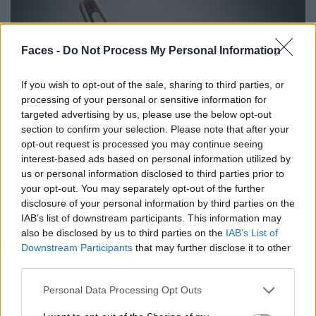
Faces -
Do Not Process My Personal Information
If you wish to opt-out of the sale, sharing to third parties, or
processing of your personal or sensitive information for
targeted advertising by us, please use the below opt-out
section to confirm your selection. Please note that after your
opt-out request is processed you may continue seeing
© B&B Italia
interest-based ads based on personal information utilized by
us or personal information disclosed to third parties prior to
your opt-out. You may separately opt-out of the further
Kunstwerk
disclosure of your personal information by third parties on the
IAB’s list of downstream participants. This information may
Hypnosegefahr
also be disclosed by us to third parties on the
IAB’s List of
Downstream Participants
that may further disclose it to other
third parties.
Traditionelle portugiesische Majolika sind Keramikfliesen,
die mit deckender weißer Zinnglasur überzogen und
Personal Data Processing Opt Outs
anschließend mit leuchtenden Farben bemalt werden.