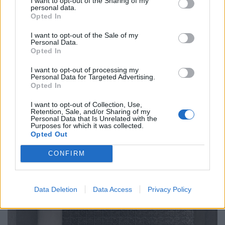
I want to opt-out of the Sharing of my
„Acid Majolica“ ist das, was passiert, wenn Diesel die
personal data.
Opted In
Finger im Spiel hat. Und Iris Ceramica, der
Fliesenhersteller, mit dem Diesel seit nun zehn Jahren
I want to opt-out of the Sale of my
Personal Data.
eine Partnerschaft hat. Wer sich das Muster auf den
Opted In
Fliesen genauer anschaut, dem fallen die bewusst
verzogenen und asymmetrischen Formen auf – selbst
I want to opt-out of processing my
Personal Data for Targeted Advertising.
wenn man gar nicht auf Acid ist.
Opted In
diesel.com
I want to opt-out of Collection, Use,
Retention, Sale, and/or Sharing of my
Personal Data that Is Unrelated with the
Purposes for which it was collected.
Opted Out
CONFIRM
Data Deletion
Data Access
Privacy Policy